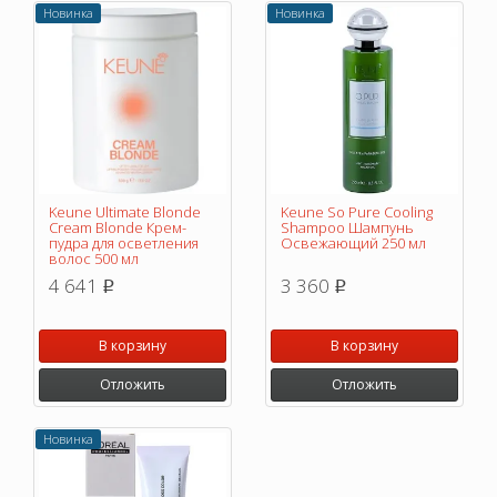
Новинка
Новинка
Keune Ultimate Blonde
Keune So Pure Cooling
Cream Blonde Крем-
Shampoo Шампунь
пудра для осветления
Освежающий 250 мл
волос 500 мл
4 641
3 360
p
p
В корзину
В корзину
Отложить
Отложить
Новинка