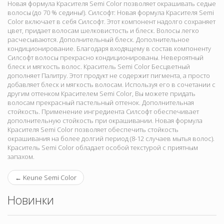
Новая формула Красителя Semi Color позволяет окрашивать седые
волосы (до 70 % седины!). Силсофт: Новая формула Красителя Semi
Color включает в себя Силсофт. Этот компонент надолго сохраняет
цвет, придает волосам шелковистость и блеск. Волосы легко
расчесываются. Дополнительный блеск. Дополнительное
кондиционирование. Благодаря входящему в состав компоненту
Силсофт волосы прекрасно кондиционированы. Невероятный
блеск и мягкость волос. Краситель Semi Color Бесцветный
дополняет Палитру. Этот продукт не содержит пигмента, а просто
добавляет блеск и мягкость волосам. Используя его в сочетании с
другим оттенком Красителем Semi Color, Вы можете придать
волосам прекрасный пастельный оттенок. Дополнительная
стойкость. Применение ингредиента Силсофт обеспечивает
дополнительную стойкость при окрашивании. Новая формула
Красителя Semi Color позволяет обеспечить стойкость
окрашивания на более долгий период (8-12 случаев мытья волос).
Краситель Semi Color обладает особой текстурой с приятным
запахом.
←
Keune Semi Color
Новинки