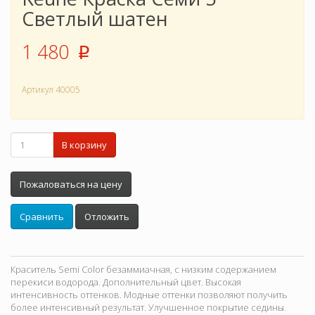
Светлый шатен
1 480
p
Артикул
40005
В корзину
Пожаловаться на цену
Сравнить
Отложить
Краситель Semi Color безаммиачная, с низким содержанием
перекиси водорода. Дополнительный цвет. Высокая
интенсивность оттенков. Модные оттенки позволяют получить
более интенсивный результат. Улучшенное покрытие седины.