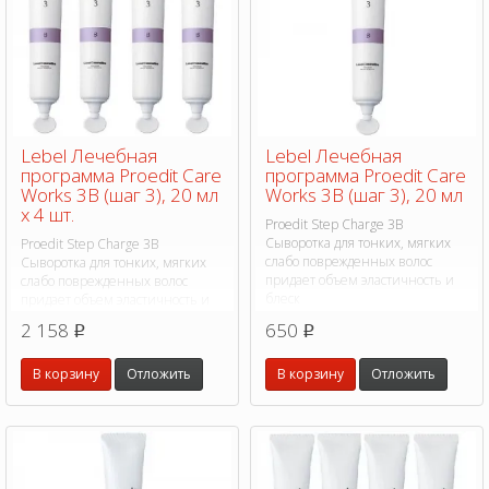
Lebel Лечебная
Lebel Лечебная
программа Proedit Care
программа Proedit Care
Works 3В (шаг 3), 20 мл
Works 3В (шаг 3), 20 мл
х 4 шт.
Proedit Step Charge 3B
Сыворотка для тонких, мягких
Proedit Step Charge 3B
слабо поврежденных волос
Сыворотка для тонких, мягких
придает объем эластичность и
слабо поврежденных волос
блеск
придает объем эластичность и
блеск
2 158
650
p
p
В корзину
Отложить
В корзину
Отложить