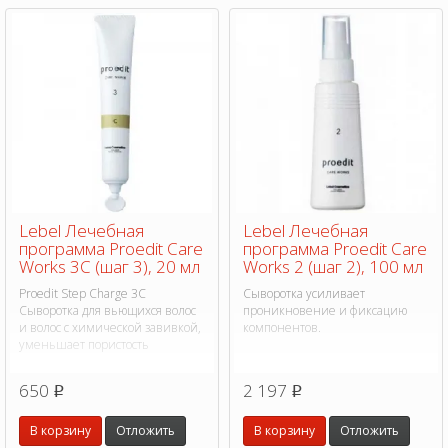
Lebel Лечебная
Lebel Лечебная
программа Proedit Care
программа Proedit Care
Works 3C (шаг 3), 20 мл
Works 2 (шаг 2), 100 мл
Proedit Step Charge 3C
Сыворотка усиливает
Сыворотка для вьющихся волос
проникновение и фиксацию
и волос с химической завивкой,
компонентов.
уменьшает пористость
650
2 197
p
p
В корзину
Отложить
В корзину
Отложить