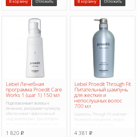
В корзину
Отложить
В корзину
Отложить
Lebel Лечебная
Lebel Proedit Through Fit
программа Proedit Care
Питательный шампунь
Works 1 (шаг 1) 150 мл
для жестких и
непослушных волос
Подготавливает волосы к
700 мл
лечению, раскрывает кутикулу,
обеспечивает эффективный
Шампунь Through Fit сочетает
уход за волосами, при котором
бережное очищение, уход и
восстановится цвет и качество
восстановление после
волос.
химических воздействий,
1 820
4 381
p
p
облегчает процесс укладки,