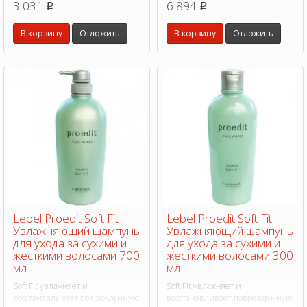
3 031
6 894
p
p
волос и предотвращает их
волос и предотвращает их
ломкость.
ломкость.
В корзину
Отложить
В корзину
Отложить
Lebel Proedit Soft Fit
Lebel Proedit Soft Fit
Увлажняющий шампунь
Увлажняющий шампунь
для ухода за сухими и
для ухода за сухими и
жесткими волосами 700
жесткими волосами 300
мл
мл
Soft Fit увлажняет и
Soft Fit увлажняет и
восстанавливает поврежденную
восстанавливает поврежденную