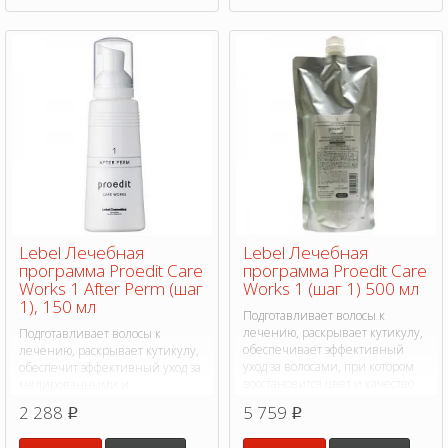
Lebel Лечебная
Lebel Лечебная
программа Proedit Care
программа Proedit Care
Works 1 After Perm (шаг
Works 1 (шаг 1) 500 мл
1), 150 мл
Подготавливает волосы к
лечению, раскрывает кутикулу,
Подготавливает волосы к
обеспечивает эффективный
лечению, раскрывает кутикулу,
уход за волосами, при котором
обеспечит эффективный уход за
восстановится цвет и качество
мелированными и
волос.
обесцвеченными волосами при
2 288
5 759
p
p
котором восстановится качество
волос.