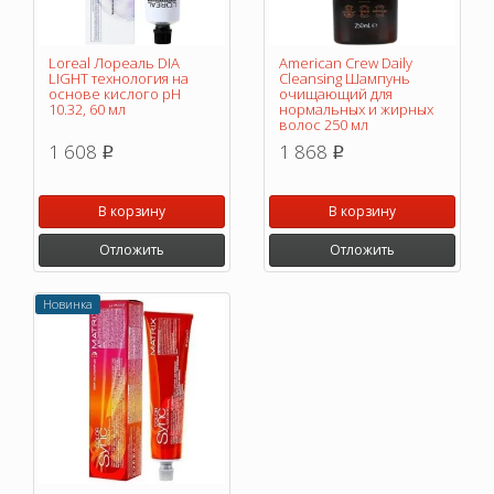
Loreal Лореаль DIA
American Crew Daily
LIGHT технология на
Cleansing Шампунь
основе кислого pH
очищающий для
10.32, 60 мл
нормальных и жирных
волос 250 мл
1 608
1 868
p
p
В корзину
В корзину
Отложить
Отложить
Новинка