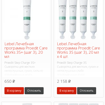
Lebel Лечебная
Lebel Лечебная
программа Proedit Care
программа Proedit Care
Works 3S+ (шаг 3), 20
Works 3S (шаг 3), 20 мл
мл
х 4 шт.
Proedit Step Charge 3S+
Proedit Step Charge 3S
Сыворотка для жестких
Сыворотка для жестких, сухих и
непослушных, сухих, сильно
непослушных слабо
поврежденных волос.
поврежденных волос
650
2 158
p
p
В корзину
Отложить
В корзину
Отложить