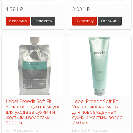
структуру волос, подвергшихся
структуру волос, подвергшихся
химическому воздействию,
химическому воздействию,
4 381
3 031
p
p
сохраняет цвет окрашенных
сохраняет цвет окрашенных
волос.
волос.
В корзину
Отложить
В корзину
Отложить
Lebel Proedit Soft Fit
Lebel Proedit Soft Fit
Увлажняющий шампунь
Увлажняющая маска
для ухода за сухими и
для поврежденных
жесткими волосами
сухих и жестких волос
1000 мл
250 мл
Soft Fit увлажняет и
lebel Soft Fit маска для