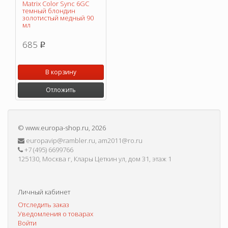
Matrix Color Sync 6GC
темный блондин
золотистый медный 90
мл
685
p
В корзину
Отложить
©
www.europa-shop.ru
, 2026
europavip@rambler.ru, am2011@ro.ru
+7 (495) 6699766
125130, Москва г, Клары Цеткин ул, дом 31, этаж 1
Личный кабинет
Отследить заказ
Уведомления о товарах
Войти