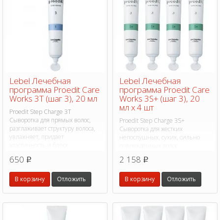
Lebel Лечебная
Lebel Лечебная
программа Proedit Care
программа Proedit Care
Works 3T (шаг 3), 20 мл
Works 3S+ (шаг 3), 20
мл х 4 шт
Proedit Step Charge 3T
Сыворотка для прямых волос,
Proedit Step Charge 3S+
разглаживает структуру волоса,
Сыворотка для жестких
увлажняет, придает
непослушных, сухих, сильно
эластичность и блеск
поврежденных волос.
650
2 158
p
p
В корзину
Отложить
В корзину
Отложить