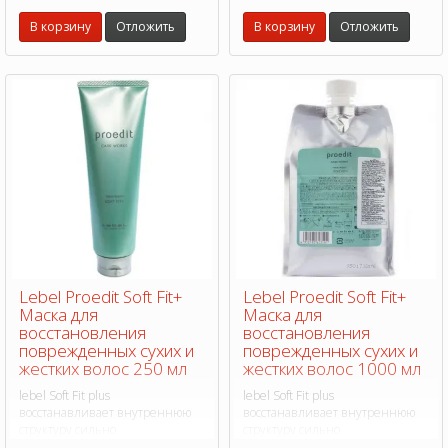
придает идеальную гладкость и
В корзину
Отложить
В корзину
Отложить
блеск.
Lebel Proedit Soft Fit+
Lebel Proedit Soft Fit+
Маска для
Маска для
восстановления
восстановления
поврежденных сухих и
поврежденных сухих и
жестких волос 250 мл
жестких волос 1000 мл
lebel Soft Fit plus
lebel Soft Fit plus
восстанавливает внутреннюю
восстанавливает внутреннюю
структуру сильно
структуру сильно
поврежденных, обезвоженных
поврежденных, обезвоженных