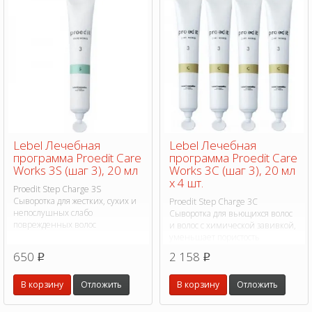
Lebel Лечебная
Lebel Лечебная
программа Proedit Care
программа Proedit Care
Works 3S (шаг 3), 20 мл
Works 3C (шаг 3), 20 мл
х 4 шт.
Proedit Step Charge 3S
Сыворотка для жестких, сухих и
Proedit Step Charge 3C
непослушных слабо
Сыворотка для вьющихся волос
поврежденных волос
и волос с химической завивкой,
уменьшает пористость
650
2 158
p
p
В корзину
Отложить
В корзину
Отложить