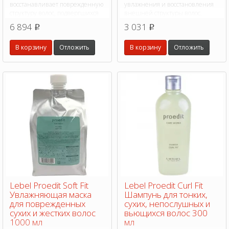
восстанавливает поврежденную
увлажнения и восстановления
структуру волос, подвергшихся
внешней структуры волос.
химическому воздействию,
Увлажняет и сохраняет
6 894
3 031
p
p
сохраняет цвет окрашенных
молекулярную влагу внутри
волос.
волоса, придает эластичность,
В корзину
Отложить
В корзину
Отложить
гладкость и блеск,
предотвращает ломкость волос.
Lebel Proedit Soft Fit
Lebel Proedit Curl Fit
Увлажняющая маска
Шампунь для тонких,
для поврежденных
сухих, непослушных и
сухих и жестких волос
вьющихся волос 300
1000 мл
мл