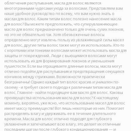
облегчения распутывания, масла для волос являются
многогранными чудесами ухода за волосами. Представляем вам
наше удобное руководство по всему, что вам нужно знать о
маслах для волос. Каким типам волос полезно нанесение масла
для волос? Вы можете предположить, что суперувлажняющее
масло для волос предназначено только для очень сухих локонов,
но это не обязательно так. Хотя обезвоженные волосы
определенно могут извлечь пользу из увлажняющей силы масел
для волос, другие типы волос также могут их использовать. Кто-то
с короткими или тонкими волосами может использовать масла для
защиты от повреждений. Люди с вьющимися волосами могут
использовать их для формирования локонов и уменьшения
пушистости. Если вы отращиваете длинные волосы, масла могут
отлично подойти для распутывания и предотвращения секущихся
кончиков между стрижками. Возможности практически
безграничны! Однако каждый тип волос красив и уникален по-
своему - и требует своего подхода к различным типам масла для
волос. Главное - найти подходящее вам масло для волос. Каковы
преимущества использования масла для волос? К настоящему
моменту, вероятно, уже ясно, что использование масел для волос
имеет массу преимуществ! Вот лишь некоторые из них. Помогает
распределять влагу и удерживать ее в течение длительного
времени. Масла для волос отлично подходят для глубокого
увлажнения и запечатывают всю влагу, это делает их отличным
последним шагом после глубокого кондиционирования — и