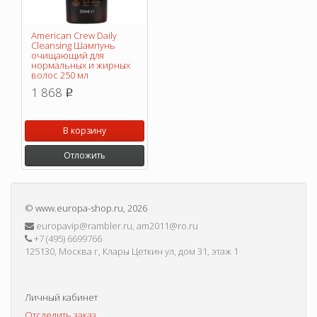
American Crew Daily
Cleansing Шампунь
очищающий для
нормальных и жирных
волос 250 мл
1 868
p
В корзину
Отложить
©
www.europa-shop.ru
, 2026
europavip@rambler.ru, am2011@ro.ru
+7 (495) 6699766
125130, Москва г, Клары Цеткин ул, дом 31, этаж 1
Личный кабинет
Отследить заказ