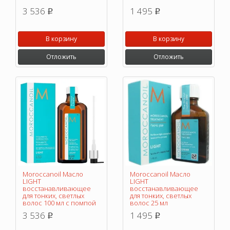
3 536
1 495
p
p
В корзину
В корзину
Отложить
Отложить
Moroccanoil Масло
Moroccanoil Масло
LIGHT
LIGHT
восстанавливающее
восстанавливающее
для тонких, светлых
для тонких, светлых
волос 100 мл с помпой
волос 25 мл
3 536
1 495
p
p