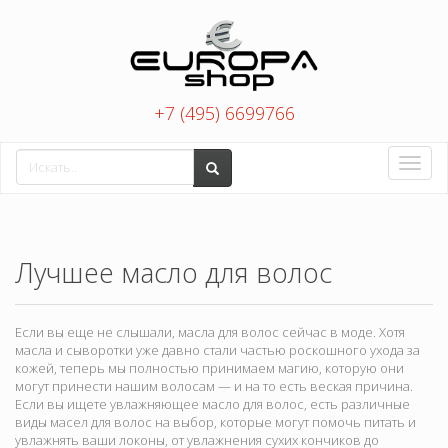
+7 (495) 6699766
Toggle
naviga
Лучшее масло для волос
Если вы еще не слышали, масла для волос сейчас в моде. Хотя
масла и сыворотки уже давно стали частью роскошного ухода за
кожей, теперь мы полностью принимаем магию, которую они
могут принести нашим волосам — и на то есть веская причина.
Если вы ищете увлажняющее масло для волос, есть различные
виды масел для волос на выбор, которые могут помочь питать и
увлажнять ваши локоны, от увлажнения сухих кончиков до