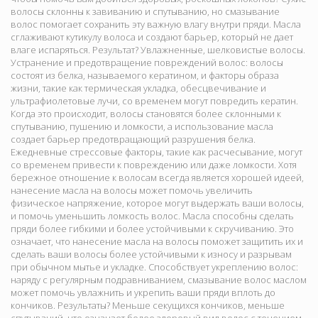
волосы склонны к завиванию и спутыванию, но смазывание
волос помогает сохранить эту важную влагу внутри пряди. Масла
сглаживают кутикулу волоса и создают барьер, который не дает
влаге испаряться. Результат? Увлажненные, шелковистые волосы.
Устранение и предотвращение повреждений волос: волосы
состоят из белка, называемого кератином, и факторы образа
жизни, такие как термическая укладка, обесцвечивание и
ультрафиолетовые лучи, со временем могут повредить кератин.
Когда это происходит, волосы становятся более склонными к
спутыванию, пушению и ломкости, а использование масла
создает барьер предотвращающий разрушения белка.
Ежедневные стрессовые факторы, такие как расчесывание, могут
со временем привести к повреждению или даже ломкости. Хотя
бережное отношение к волосам всегда является хорошей идеей,
нанесение масла на волосы может помочь увеличить
физическое напряжение, которое могут выдержать ваши волосы,
и помочь уменьшить ломкость волос. Масла способны сделать
пряди более гибкими и более устойчивыми к скручиванию. Это
означает, что нанесение масла на волосы поможет защитить их и
сделать ваши волосы более устойчивыми к износу и разрывам
при обычном мытье и укладке. Способствует укреплению волос:
наряду с регулярным подравниванием, смазывание волос маслом
может помочь увлажнить и укрепить ваши пряди вплоть до
кончиков. Результаты? Меньше секущихся кончиков, меньше