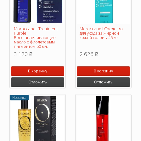
Moroccanoil Treatment
Moroccanoil Средство
Purple
для ухода за жирной
Восстанавливающее
кожей головы 45 мл
масло с фиолетовым
пигментом 50 мл.
3 120
2 626
p
p
В корзину
В корзину
Отложить
Отложить
Новинка