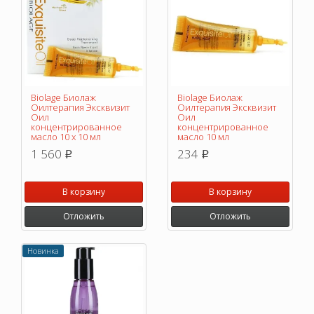
Biolage Биолаж
Biolage Биолаж
Оилтерапия Эксквизит
Оилтерапия Эксквизит
Оил
Оил
концентрированное
концентрированное
масло 10 х 10 мл
масло 10 мл
1 560
234
p
p
В корзину
В корзину
Отложить
Отложить
Новинка