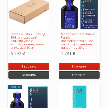
Kydra Le Salon Purifying
Moroccanoil Treatment
Elixir очищающий
Purple
эликсир-уход с
Восстанавливающее
экстрактом звездчатого
масло с фиолетовым
аниса 22 х 10 мл
пигментом 25 мл.
6 192
1 781
p
p
В корзину
В корзину
Отложить
Отложить
Новинка