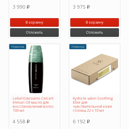
3 990
3 975
p
p
В корзину
В корзину
Отложить
Отложить
Новинка
Новинка
Lebel Estessimo Celcert
Kydra le salon Soothing
Immun Oil масло для
Elixir для
восстановления волос
чувствительной кожи
100 мл
головы 22 х 10 мл
4 558
6 192
p
p