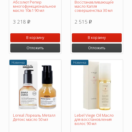
Абсолют Репер
Восстанавливающее
многофункциональное
масло Капля
масло 10в1 90 мл
совершенства 30 мл
3 218
2 515
p
p
В корзину
В корзину
Отложить
Отложить
Новинка
Новинка
Loreal Лореаль Металл
Lebel Viege Oil Масло
Детокс масло 50 мл
для восстановления
волос 90 мл