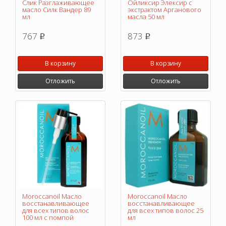
Слик Разглаживающее
Ойликсир Элексир с
масло Силк Вандер 89
экстрактом Арганового
мл
масла 50 мл
767
873
p
p
В корзину
В корзину
Отложить
Отложить
Moroccanoil Масло
Moroccanoil Масло
восстанавливающее
восстанавливающее
для всех типов волос
для всех типов волос 25
100 мл с помпой
мл