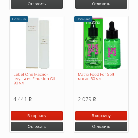
Отложить
Отложить
Новинка
Новинка
Lebel One Масло-
Matrix Food For Soft
эмульсия Emulsion Oil
масло 50 мл
90 мл
4 441
2 079
p
p
В корзину
В корзину
Отложить
Отложить