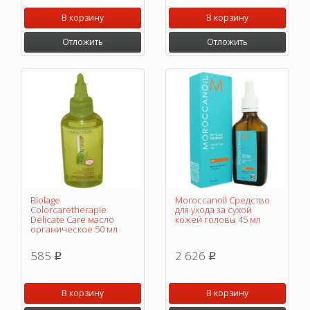
В корзину
В корзину
Отложить
Отложить
Biolage
Moroccanoil Средство
Colorcaretherapie
для ухода за сухой
Delicate Care масло
кожей головы 45 мл
органическое 50 мл
585
2 626
p
p
В корзину
В корзину