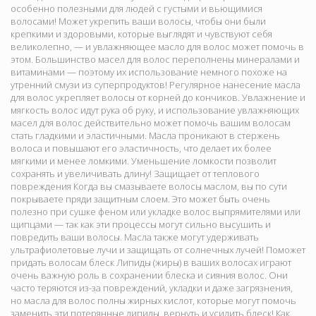
особенно полезными для людей с густыми и вьющимися
волосами! Может укрепить ваши волосы, чтобы они были
крепкими и здоровыми, которые выглядят и чувствуют себя
великолепно, — и увлажняющее масло для волос может помочь в
этом. Большинство масел для волос переполнены минералами и
витаминами — поэтому их использование немного похоже на
утренний смузи из суперпродуктов! Регулярное нанесение масла
для волос укрепляет волосы от корней до кончиков. Увлажнение и
мягкость волос идут рука об руку, и использование увлажняющих
масел для волос действительно может помочь вашим волосам
стать гладкими и эластичными. Масла проникают в стержень
волоса и повышают его эластичность, что делает их более
мягкими и менее ломкими. Уменьшение ломкости позволит
сохранять и увеличивать длину! Защищает от теплового
повреждения Когда вы смазываете волосы маслом, вы по сути
покрываете пряди защитным слоем. Это может быть очень
полезно при сушке феном или укладке волос выпрямителями или
щипцами — так как эти процессы могут сильно высушить и
повредить ваши волосы. Масла также могут удерживать
ультрафиолетовые лучи и защищать от солнечных лучей! Поможет
придать волосам блеск Липиды (жиры) в ваших волосах играют
очень важную роль в сохранении блеска и сияния волос. Они
часто теряются из-за повреждений, укладки и даже загрязнения,
но масла для волос полны жирных кислот, которые могут помочь
заменить эти потерянные липиды, вернуть и усилить блеск! Как