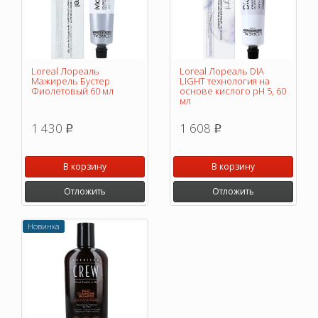
Loreal Лореаль
Loreal Лореаль DIA
Мажирель Бустер
LIGHT технология на
Фиолетовый 60 мл
основе кислого pH 5, 60
мл
1 430
1 608
p
p
В корзину
В корзину
Отложить
Отложить
Новинка