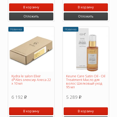
В корзину
В корзину
Отложить
Отложить
Новинка
Новинка
Kydra le salon Elixir
Keune Care Satin Oil - Oil
d*Ales элексир Алеса 22
Treatment Масло для
х 10 мл
волос Шелковый уход
95 мл
6 192
5 289
p
p
В корзину
В корзину