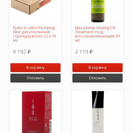
Kydra le salon Plumping
Macadamia Healing Oil
Elixir для уплотнения
Treatment Уход
структуры волос 22 х 10
восстанавливающий 30
мл
мл
6 192
2 119
p
p
В корзину
В корзину
Отложить
Отложить