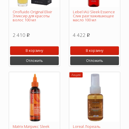
Orofluido Original Elixir
Lebel IAU Sleek Essence
Эликсир для красоты
Слик разглаживающее
волос 100 мл
масло 100 мл
2 410
4 422
p
p
В корзину
В корзину
Отложить
Отложить
Акция
Matrix Матрикс Sleek
Loreal Лореаль