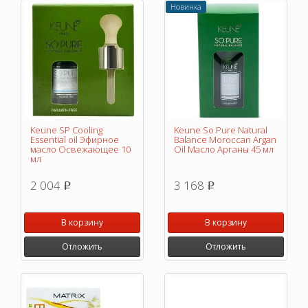
Новинка
Keune SP Cooling
Keune So Pure Natural
Essential oil Эфирное
Balance Moroccan Argan
масло Освежающее 10
Oil Масло Арганы 45 мл
мл
2 004
3 168
p
p
В корзину
В корзину
Отложить
Отложить