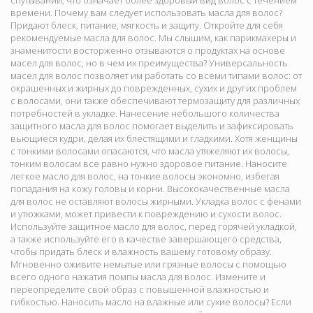
спутываний, что означает более здоровый вид волос с течением
времени. Почему вам следует использовать масла для волос?
Придают блеск, питание, мягкость и защиту. Откройте для себя
рекомендуемые масла для волос. Мы слышим, как парикмахеры и
знаменитости восторженно отзываются о продуктах на основе
масел для волос, но в чем их преимущества? Универсальность
масел для волос позволяет им работать со всеми типами волос: от
окрашенных и жирных до поврежденных, сухих и других проблем
с волосами, они также обеспечивают термозащиту для различных
потребностей в укладке. Нанесение небольшого количества
защитного масла для волос помогает выделить и зафиксировать
вьющиеся кудри, делая их блестящими и гладкими. Хотя женщины
с тонкими волосами опасаются, что масла утяжеляют их волосы,
тонким волосам все равно нужно здоровое питание. Наносите
легкое масло для волос, на тонкие волосы экономно, избегая
попадания на кожу головы и корни. Высококачественные масла
для волос не оставляют волосы жирными. Укладка волос с фенами
и утюжками, может привести к повреждению и сухости волос.
Используйте защитное масло для волос, перед горячей укладкой,
а также используйте его в качестве завершающего средства,
чтобы придать блеск и влажность вашему готовому образу.
Мгновенно оживите немытые или грязные волосы с помощью
всего одного нажатия помпы масла для волос. Измените и
переопределите свой образ с повышенной влажностью и
гибкостью. Наносить масло на влажные или сухие волосы? Если