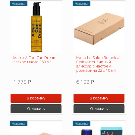
Новинка
Новинка
Matrix A Curl Can Dream
Kydra Le Salon Botanical
легкое масло 150 мл
Elixir интенсивный
эликсир с настоем
розмарина 22 х 10 мл
1 775
6 192
p
p
В корзину
В корзину
Отложить
Отложить
Новинка
Новинка