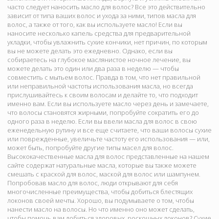
часто следует наносить масло для волос? Все это действительно
зависит от типа ваших волос и ухода за ними, типов масла для
волос, а также от того, как вы используете масло! Если вы
наносите несколько капель средства для предварительной
укладки, чтобы увлажнить сухие кончики, нет причин, по которым
вы не можете делать это ежедневно. Однако, если вы
собираетесь на глубокое маслянистое ночное лечение, вы
можете делать это один или два раза в неделю — чтобы
совместить с мытьем волос. Правда в том, что нет правильной
или неправильной частоты использования масла, но всегда
прислушивайтесь к своим волосам и делайте то, что подходит
именно вам. Если вы используете масло через день и замечаете,
что волосы становятся жирными, попробуйте сократить его до
одного раза в неделю. Если вы ввели масла для волос в свою
еженедельную рутину и все еще считаете, что ваши волосы сухие
или поврежденные, увеличьте частоту его использования — или,
может быть, попробуйте другие типы масел для волос.
Высококачественные масла для волос представленные на нашем
сайте содержат натуральные масла, которые вы также можете
смешать с краской для волос, маской для волос или шампунем.
Попробовав масло для волос, люди открывают для себя
многочисленные преимущества, чтобы добиться блестящих
локонов своей мечты. Хорошо, вы подумываете о том, чтобы
нанести масло на волосы. Но что именно оно может сделать,
чтобы помочь вам добиться здоровых, роскошных локонов? Сухие