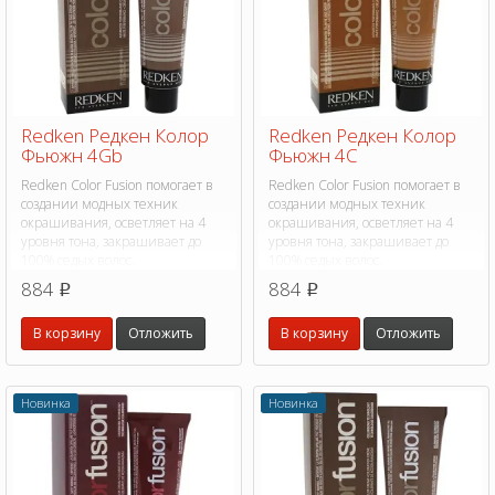
Redken Редкен Колор
Redken Редкен Колор
Фьюжн 4Gb
Фьюжн 4C
Redken Color Fusion помогает в
Redken Color Fusion помогает в
создании модных техник
создании модных техник
окрашивания, осветляет на 4
окрашивания, осветляет на 4
уровня тона, закрашивает до
уровня тона, закрашивает до
100% седых волос.
100% седых волос.
884
884
p
p
В корзину
Отложить
В корзину
Отложить
Новинка
Новинка