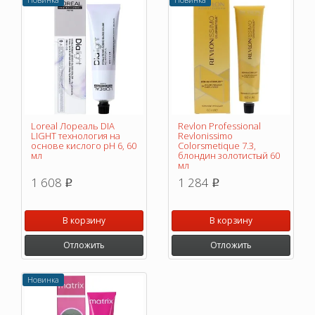
Loreal Лореаль DIA
Revlon Professional
LIGHT технология на
Revlonissimo
основе кислого pH 6, 60
Colorsmetique 7.3,
мл
блондин золотистый 60
мл
1 608
1 284
p
p
В корзину
В корзину
Отложить
Отложить
Новинка