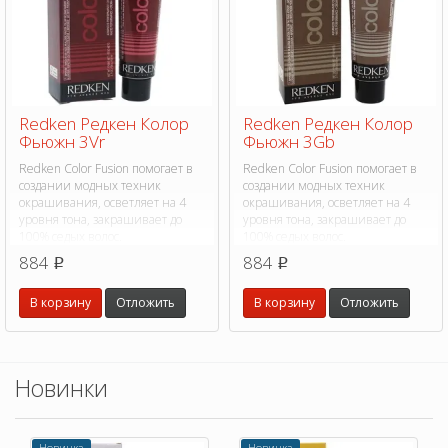
Redken Редкен Колор
Redken Редкен Колор
Фьюжн 3Vr
Фьюжн 3Gb
Redken Color Fusion помогает в
Redken Color Fusion помогает в
создании модных техник
создании модных техник
окрашивания, осветляет на 4
окрашивания, осветляет на 4
уровня тона, закрашивает до
уровня тона, закрашивает до
100% седых волос.
100% седых волос.
884
884
p
p
В корзину
Отложить
В корзину
Отложить
Новинки
Новинка
Новинка