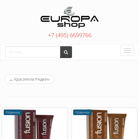
+7 (495) 6699766
Toggle
naviga
←
Красители Редкен
Новинка
Новинка