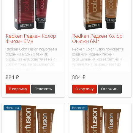
Redken Редкен Колор
Redken Редкен Колор
Фьюжн 6Mv
Фьюжн 6Mr
Redken Color Fusion помогает в
Redken Color Fusion помогает в
создании модных техник
создании модных техник
окрашивания, осветляет на 4
окрашивания, осветляет на 4
уровня тона, закрашивает до
уровня тона, закрашивает до
100% седых волос.
100% седых волос.
884
884
p
p
В корзину
Отложить
В корзину
Отложить
Новинка
Новинка