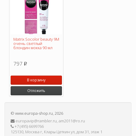
Matrix Socolor beauty 9M
очень светлый
блондин мокка 90 мл
797
p
В корзину
Отложить
©
www.europa-shop.ru
, 2026
europavip@rambler.ru, am2011@ro.ru
+7 (495) 6699766
125130, Москва г, Клары Цеткин ул, дом 31, этаж 1