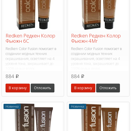
Redken Редкен Колор
Redken Редкен Колор
Фьюжн 6C
Фьюжн 4Mr
Redken Color Fusion помогает в
Redken Color Fusion помогает в
создании модных техник
создании модных техник
окрашивания, осветляет на 4
окрашивания, осветляет на 4
уровня тона, закрашивает до
уровня тона, закрашивает до
100% седых волос.
100% седых волос.
884
884
p
p
В корзину
Отложить
В корзину
Отложить
Новинка
Новинка