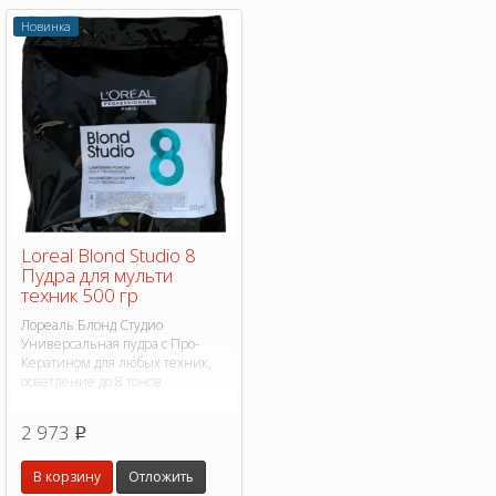
Новинка
Loreal Blond Studio 8
Пудра для мульти
техник 500 гр
Лореаль Блонд Студио
Универсальная пудра с Про-
Кератином для любых техник,
осветление до 8 тонов
2 973
p
В корзину
Отложить