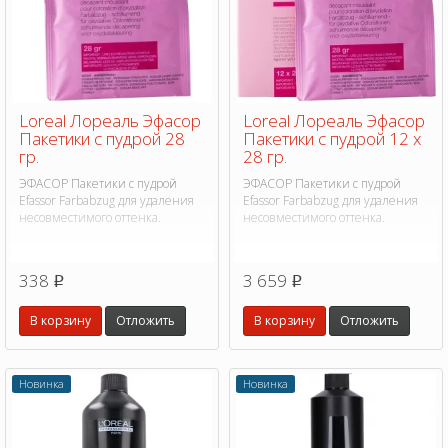
Loreal Лореаль Эфасор
Loreal Лореаль Эфасор
Пакетики с пудрой 28
Пакетики с пудрой 12 х
гр.
28 гр.
ЭФАСОР Пакетики с пудрой
ЭФАСОР Пакетики с пудрой
Efassor Farbabzug для удаления
Efassor Farbabzug для удаления
несовместимого оттенка.
несовместимого оттенка.
338
3 659
p
p
В корзину
Отложить
В корзину
Отложить
Новинка
Новинка