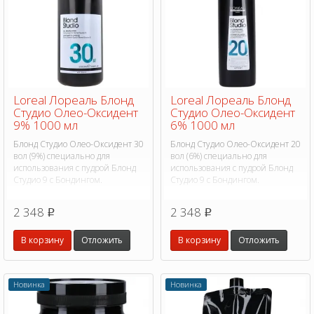
Loreal Лореаль Блонд
Loreal Лореаль Блонд
Студио Олео-Оксидент
Студио Олео-Оксидент
9% 1000 мл
6% 1000 мл
Блонд Студио Олео-Оксидент 30
Блонд Студио Олео-Оксидент 20
вол (9%) специально для
вол (6%) специально для
использования с пудрой Блонд
использования с пудрой Блонд
Студио 9 с Бондингом.
Студио 9 с Бондингом.
2 348
2 348
p
p
В корзину
Отложить
В корзину
Отложить
Новинка
Новинка