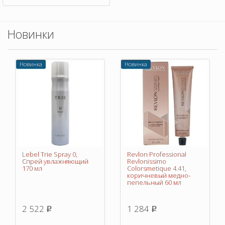
Новинки
Новинка
Новинка
Lebel Trie Spray 0,
Revlon Professional
Спрей увлажняющий
Revlonissimo
170 мл
Colorsmetique 4.41,
коричневый медно-
пепельный 60 мл
2 522
1 284
p
p