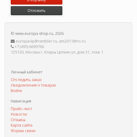
Отложить
©
www.europa-shop.ru
, 2026
europavip@rambler.ru, am2011@ro.ru
+7 (495) 6699766
125130, Москва г, Клары Цеткин ул, дом 31, этаж 1
Личный кабинет
Отследить заказ
Уведомления о товарах
Войти
Навигация
Прайс-лист
Новости
Отзывы
Карта сайта
Форма связи