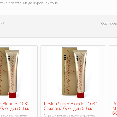
тью осветления до 8 уровней тона.
ов:
Сортиров
r Blondes 1032
Revlon Super Blondes 1031
Re
блондин 60 мл
бежевый блондин 60 мл
M
60
 высоким уровнем
Окрашивание с высоким уровнем