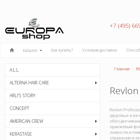
+7 (495) 66
Как купить?
Условия доставки
Спосо
Каталог
Главная
R
A.L.L.
ALTERNA HAIR CARE
Revlon
ARLI'S STORY
CONCEPT
Revlon Profess
здоровье и кач
AMERICAN CREW
обесцвечивани
оранжевый фон 
ломкости и по
KERASTASE
отражения и ле