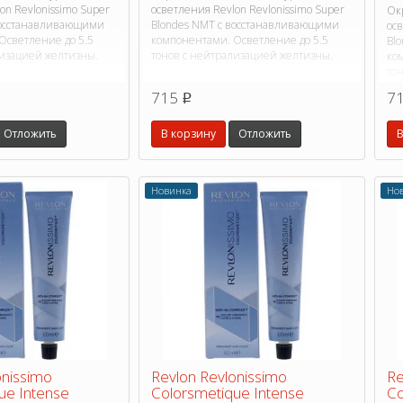
on Revlonissimo Super
осветления Revlon Revlonissimo Super
Ок
восстанавливающими
Blondes NMT с восстанавливающими
осв
Осветление до 5.5
компонентами. Осветление до 5.5
Bl
лизацией желтизны.
тонов с нейтрализацией желтизны.
ко
то
715
7
p
Отложить
В корзину
Отложить
В
Новинка
Но
onissimo
Revlon Revlonissimo
Re
ue Intense
Colorsmetique Intense
Co