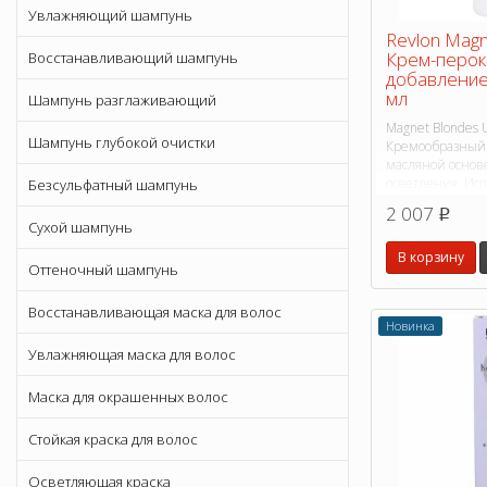
Увлажняющий шампунь
Revlon Magn
Крем-перок
Восстанавливающий шампунь
добавление
мл
Шампунь разглаживающий
Magnet Blondes U
Шампунь глубокой очистки
Кремообразный 
масляной основе
осветления. Исп
Безсульфатный шампунь
исключительно
2 007
p
средствами Revl
Сухой шампунь
В корзину
Оттеночный шампунь
Восстанавливающая маска для волос
Новинка
Увлажняющая маска для волос
Маска для окрашенных волос
Стойкая краска для волос
Осветляющая краска