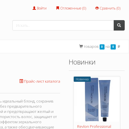
Войти
Отложенные (
0
)
Сравнить (
0
)
товаров
на
0
0
p
Новинки
Новинка
Прайс-лист каталога
ть идеальный блонд, сохранив
, без предварительного
ой и предотвращают желтый и
пористость волос, защищает от
 эффектом зеркального
Revlon Professional
ака, а также обесцвечивающие