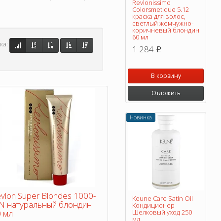
Revlonissimo
Colorsmetique 5.12
краска для волос,
светлый жемчужно-
коричневый блондин
60 мл
ка:
1 284
p
В корзину
Отложить
Новинка
vlon Super Blondes 1000-
Keune Care Satin Oil
N натуральный блондин
Кондиционер
 мл
Шелковый уход 250
мл