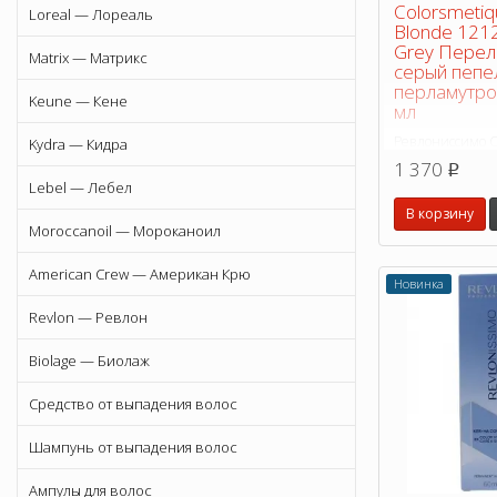
Colorsmetiq
Loreal — Лореаль
Blonde 121
Grey Пере
Matrix — Матрикс
серый пепе
перламутро
Keune — Кене
мл
Ревлониссимо Co
Kydra — Кидра
Blonde высокоэ
1 370
p
окрашивания, 
Lebel — Лебел
цвет с возможно
В корзину
пяти уровней то
Moroccanoil — Мороканоил
American Crew — Американ Крю
Новинка
Revlon — Ревлон
Biolage — Биолаж
Средство от выпадения волос
Шампунь от выпадения волос
Ампулы для волос