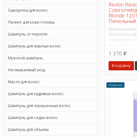
Revlon Revl
Colorsmetiq
Сыворотка для волос
Blonde 120
Пепельный 
Пилинг для кожи головы
Ревлониссимо Co
Шампунь от перхоти
Blonde высокоэ
окрашивания, 
цвет с возможно
Шампунь для жирных волос
пяти уровней то
1 370
p
Мужской шампунь
В корзину
Несмываемый уход
Масло для волос
Новинка
Шампунь для кудрявых волос
Шампунь для окрашенных волос
Шампунь для седых волос
Шампунь для объема