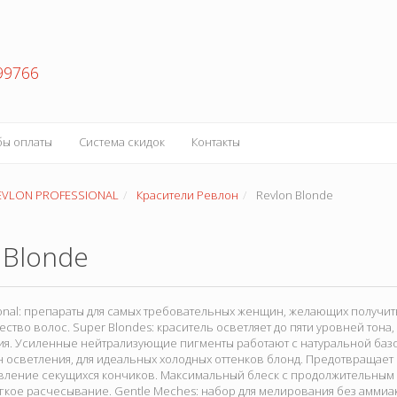
99766
бы оплаты
Система скидок
Контакты
EVLON PROFESSIONAL
Красители Ревлон
Revlon Blonde
 Blonde
ional: препараты для самых требовательных женщин, желающих получи
ество волос. Super Blondes: краситель осветляет до пяти уровней тона
я. Усиленные нейтрализующие пигменты работают с натуральной баз
осветления, для идеальных холодных оттенков блонд. Предотвращает 
явление секущихся кончиков. Максимальный блеск с продолжительным
гкое расчесывание. Gentle Meches: набор для мелирования без амми