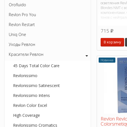
осветления Revl
Orofluido
Blondes NMT с 
компонентами. 
Revlon Pro You
тонов с нейтра
Revlon Restart
715
p
Uniq One
В корзину
Уходы Ревлон
Красители Ревлон
Новинка
45 Days Total Color Care
Revlonissimo
Revlonissimo Satinescent
Revlonissimo Intens
Revlon Color Excel
High Coverage
Revlon Revl
Colorsmetiq
Revlonissimo Cromatics