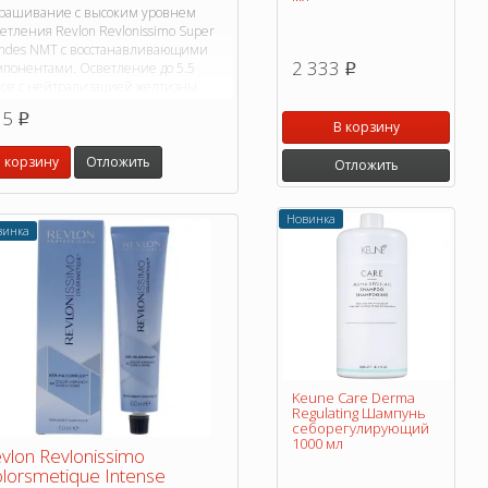
рашивание с высоким уровнем
етления Revlon Revlonissimo Super
ondes NMT с восстанавливающими
2 333
мпонентами. Осветление до 5.5
p
нов с нейтрализацией желтизны.
15
p
В корзину
 корзину
Отложить
Отложить
Новинка
винка
Keune Care Derma
Regulating Шампунь
себорегулирующий
1000 мл
vlon Revlonissimo
lorsmetique Intense