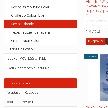
Blonde 12
Интенсивн
Revlonissimo Pure Color
перламутро
мл.
Orofluido Colour Elixir
Ревлониссимо Co
Revlon Blonde
Blonde высокоэ
окрашивания, 
1 370
p
Технические препараты
цвет с возможно
пяти уровней то
Creme Nutri Color
В корзину
Стайлинг Ревлон
Новинка
SECRET PROFESSIONNEL
Фены профессиональные
Это интересно:
Kerastase — Керастаз
Redken — Редкен
Revlon Revl