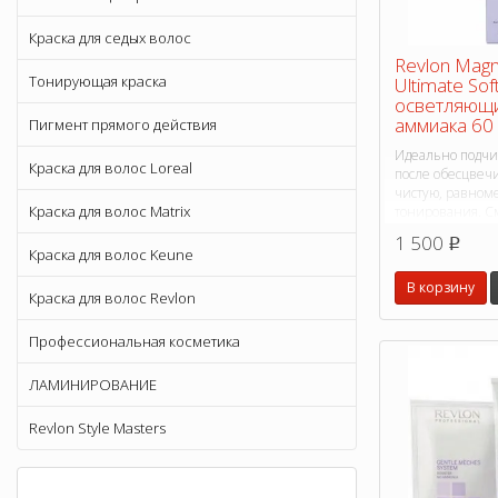
Краска для седых волос
Revlon Magn
Тонирующая краска
Ultimate Sof
осветляющи
аммиака 60
Пигмент прямого действия
Идеально подчи
Краска для волос Loreal
после обесцвечи
чистую, равном
Краска для волос Matrix
тонирования. См
обесцвеченным
1 500
p
натуральной ба
Краска для волос Keune
В корзину
Краска для волос Revlon
Профессиональная косметика
ЛАМИНИРОВАНИЕ
Revlon Style Masters