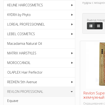
пудры с мощнос
KEUNE HAIRCOSMETICS
KYDRA by Phyto
Вывод товар
LOREAL PROFESSIONNEL
LEBEL COSMETICS
Macadamia Natural Oil
MATRIX HAIRSTYLES
MOROCCANOIL
OLAPLEX Hair Perfector
REDKEN 5th Avenue
REVLON PROFESSIONAL
Revlon Supe
жемчужный 
Equave
Окрашивание с