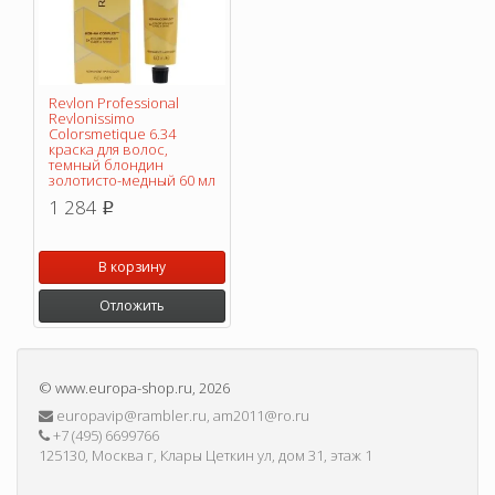
Revlon Professional
Revlonissimo
Colorsmetique 6.34
краска для волос,
темный блондин
золотисто-медный 60 мл
1 284
p
В корзину
Отложить
©
www.europa-shop.ru
, 2026
europavip@rambler.ru, am2011@ro.ru
+7 (495) 6699766
125130, Москва г, Клары Цеткин ул, дом 31, этаж 1