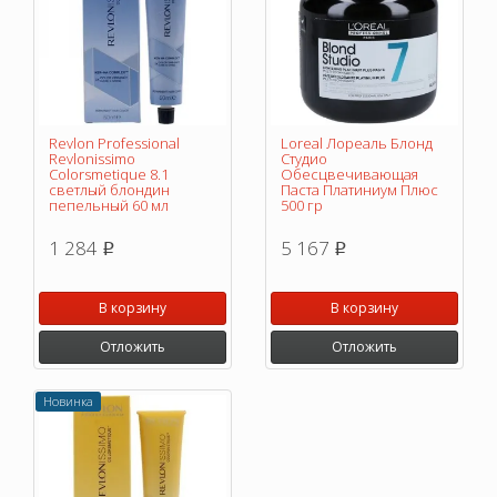
Revlon Professional
Loreal Лореаль Блонд
Revlonissimo
Студио
Colorsmetique 8.1
Обесцвечивающая
светлый блондин
Паста Платиниум Плюс
пепельный 60 мл
500 гр
1 284
5 167
p
p
В корзину
В корзину
Отложить
Отложить
Новинка