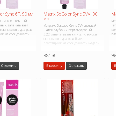
or Sync 6T, 90 мл
Matrix SoColor Sync 5VV, 90
Ma
мл
р Синк 6T Темный
Ма
вый, запечатывает
Ти
Матрикс Соколор Синк 5VV светлый
 становятся в два раза
вол
шатен глубокий перламутровый -
ми на срок до шести
бл
5.22, запечатывает кутикулу, волосы
становятся в два раза более
блестящими на срок до шести недель.
981
9
p
Отложить
В корзину
Отложить
В