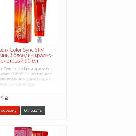
trix Color Sync 6RV
мный блондин красно-
олетовый 90 мл
or Sync matrix Крем-краска без
миака КОЛОР СИНК матрикс с
патентованным ухаживающим
мплексом керамидов.
85
p
 корзину
Отложить