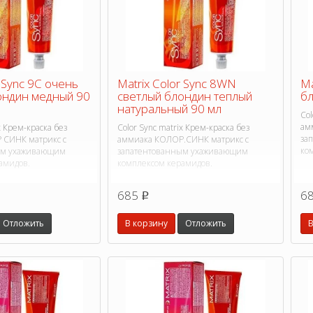
r Sync 9C очень
Matrix Color Sync 8WN
Ma
ондин медный 90
светлый блондин теплый
бл
натуральный 90 мл
Col
ам
x Крем-краска без
Color Sync matrix Крем-краска без
за
 СИНК матрикс с
аммиака КОЛОР.СИНК матрикс с
ко
ым ухаживающим
запатентованным ухаживающим
амидов.
комплексом керамидов.
685
6
p
Отложить
В корзину
Отложить
В