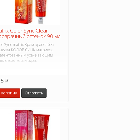
trix Color Sync Clear
озрачный оттенок 90 мл
or Sync matrix Крем-краска без
миака КОЛОР СИНК матрикс с
патентованным ухаживающим
мплексом керамидов.
85
p
 корзину
Отложить