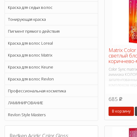
Краска для седых волос
Тонирующая краска
Пигмент прямого действия
Краска для волос Loreal
Matrix Colo
светлый бл
Краска для волос Matrix
коричнево-
Краска для волос Keune
Color Sync matri
аммиака КОЛОР
Краска для волос Revlon
запатентованн
комплексом кер
Профессиональная косметика
685
p
ЛАМИНИРОВАНИЕ
В корзину
Revlon Style Masters
Redken Acidic Color Gloss: