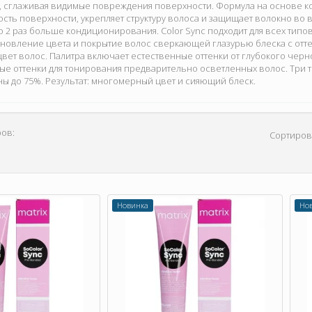
сглаживая видимые повреждения поверхности. Формула на основе ком
ость поверхности, укрепляет структуру волоса и защищает волокно во
 2 раз больше кондиционирования. Color Sync подходит для всех типов
новление цвета и покрытие волос сверкающей глазурью блеска с отте
вет волос. Палитра включает естественные оттенки от глубокого черно
ные оттенки для тонирования предварительно осветленных волос. Три
ы до 75%. Результат: многомерный цвет и сияющий блеск.
ов:
Сортиров
Новинка
Но