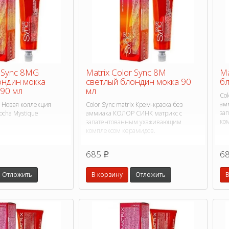
r Sync 8MG
Matrix Color Sync 8M
Ma
ондин мокка
светлый блондин мокка 90
бл
 90 мл
мл
Col
ам
nc Новая коллекция
Color Sync matrix Крем-краска без
за
cha Mystique
аммиака КОЛОР СИНК матрикс с
ко
запатентованным ухаживающим
комплексом керамидов.
685
6
p
Отложить
В корзину
Отложить
В