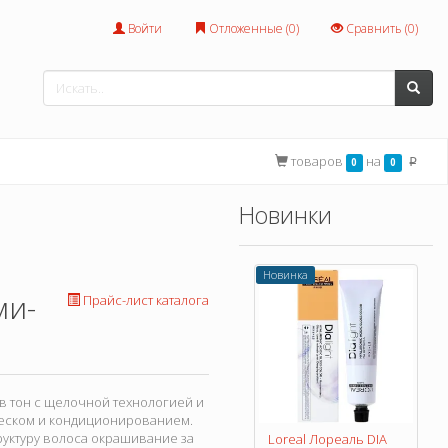
Войти
Отложенные (
0
)
Сравнить (
0
)
товаров
на
0
0
p
Новинки
Новинка
ми-
Прайс-лист каталога
 в тон с щелочной технологией и
леском и кондиционированием.
руктуру волоса окрашивание за
Loreal Лореаль DIA