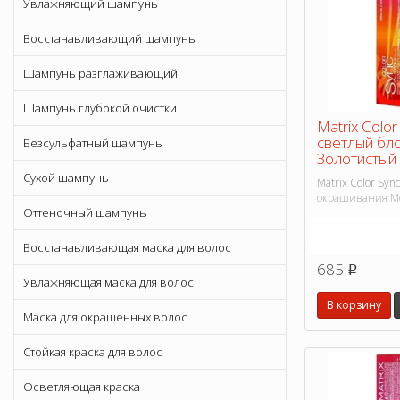
Увлажняющий шампунь
Восстанавливающий шампунь
Шампунь разглаживающий
Шампунь глубокой очистки
Matrix Colo
светлый бл
Безсульфатный шампунь
Золотистый
Сухой шампунь
Matrix Color Sy
окрашивания Mo
Оттеночный шампунь
Восстанавливающая маска для волос
685
p
Увлажняющая маска для волос
В корзину
Маска для окрашенных волос
Стойкая краска для волос
Осветляющая краска