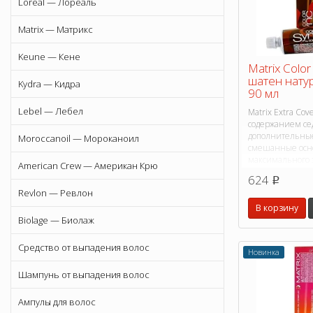
Loreal — Лореаль
Matrix — Матрикс
Keune — Кене
Matrix Colo
шатен нату
Kydra — Кидра
90 мл
Lebel — Лебел
Matrix Extra Cov
содержанием се
дополнительны
Moroccanoil — Мороканоил
смешанные осно
максимального
American Crew — Американ Крю
седины. Cera Oi
624
p
волосами от ок
Revlon — Ревлон
окрашивания.
В корзину
Biolage — Биолаж
Средство от выпадения волос
Новинка
Шампунь от выпадения волос
Ампулы для волос