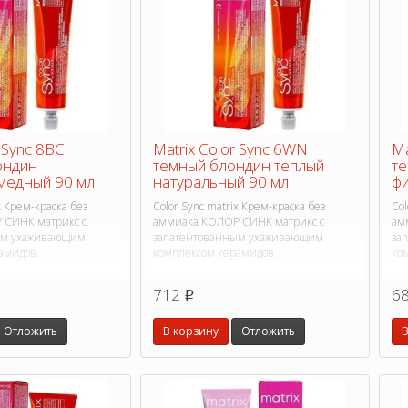
r Sync 8BC
Matrix Color Sync 6WN
Ma
ондин
темный блондин теплый
те
медный 90 мл
натуральный 90 мл
фи
x Крем-краска без
Color Sync matrix Крем-краска без
Col
 СИНК матрикс с
аммиака КОЛОР СИНК матрикс с
ам
ым ухаживающим
запатентованным ухаживающим
за
амидов.
комплексом керамидов.
ко
712
6
p
Отложить
В корзину
Отложить
В