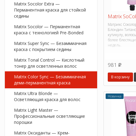
Matrix Socolor Extra —
Перманентная краска для стойкой
Matrix SoCol
седины
Матрикс Соколо
Matrix Socolor — Перманентная
Блондин Титано
краска с технологией Pre-Bonded
кутикулу, волосы
более блестящи
Matrix Super Sync — Безаммиачная
недель.
краска с покрытием седины
Matrix Tonal Control — Кислотный
981
p
тонер для осветленных волос
Matrix Color Sync — Безаммиачная
В корзину
деми-перманентная краска
Matrix Ultra Blonde —
Новинка
Осветляющая краска для волос
Matrix Light Master —
Профессиональные осветляющие
порошки
Matrix Оксиданты — Крем-