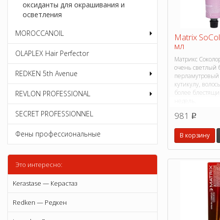
оксиданты для окрашивания и
осветления
MOROCCANOIL
Matrix SoCo
мл
OLAPLEX Hair Perfector
Матрикс Соколо
очень светлый 
REDKEN 5th Avenue
перламутровый -
кутикулу, волосы
более блестящи
REVLON PROFESSIONAL
недель.
SECRET PROFESSIONNEL
981
p
Фены профессиональные
В корзину
Это интересно:
Kerastase — Керастаз
Redken — Редкен