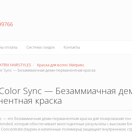
99766
бы оплаты
Система скидок
Контакты
ATRIX HAIRSTYLES
Краска для волос Матрикс
lor Sync — Безаммиачная деми-перманентная краска
 Color Sync — Безаммиачная де
ентная краска
ync — это безаммиачная деми-перманентная краска для тонирования тон
Bonded, которая обеспечивает многоцветные результаты с высоким б
g Concentrate (таурин и катионные полимеры) защищает внутреннюю ст