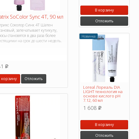
В корзину
trix SoColor Sync 4T, 90 мл
Отложить
трикс Соколор Синк 4T Шатен
тановый, запечатывает кутикулу,
осы становятся в два раза более
Новинка
естящими на срок до шести недель.
81
p
 корзину
Отложить
Loreal Лореаль DIA
LIGHT технология на
основе кислого pH
7.12, 60 мл
1 608
p
В корзину
Отложить