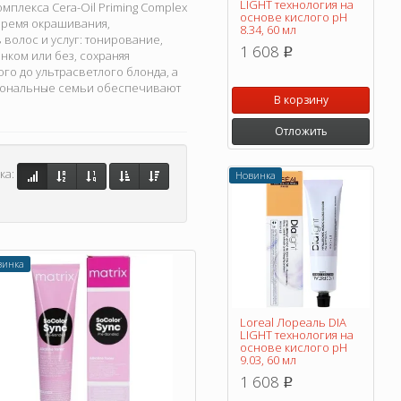
LIGHT технология на
плекса Cera-Oil Priming Complex
основе кислого pH
 время окрашивания,
8.34, 60 мл
 волос и услуг: тонирование,
1 608
p
нком или без, сохраняя
го до ультрасветлого блонда, а
 тональные семьи обеспечивают
В корзину
Отложить
ка:
Новинка
винка
Loreal Лореаль DIA
LIGHT технология на
основе кислого pH
9.03, 60 мл
1 608
p