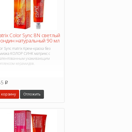
trix Color Sync 8N светлый
ондин натуральный 90 мл
or Sync matrix Крем-краска без
миака КОЛОР СИНК матрикс с
патентованным ухаживающим
мплексом керамидов.
85
p
 корзину
Отложить