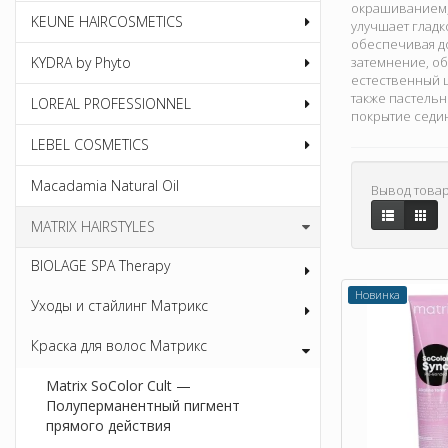
окрашиванием, 
KEUNE HAIRCOSMETICS
улучшает гладк
обеспечивая до
KYDRA by Phyto
затемнение, об
естественный ц
также пастель
LOREAL PROFESSIONNEL
покрытие седин
LEBEL COSMETICS
Macadamia Natural Oil
Вывод товар
MATRIX HAIRSTYLES
BIOLAGE SPA Therapy
Новинка
Уходы и стайлинг Матрикс
Краска для волос Матрикс
Matrix SoColor Cult —
Полуперманентный пигмент
прямого действия