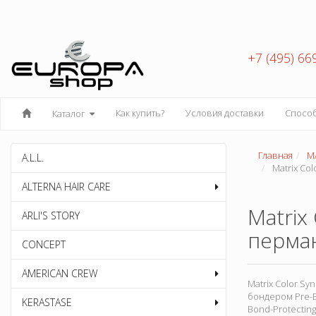
+7 (495) 66
Как купить?
Условия доставки
Спосо
Каталог
Главная
M
A.L.L.
Matrix Co
ALTERNA HAIR CARE
Matrix
ARLI'S STORY
перман
CONCEPT
AMERICAN CREW
Matrix Color S
бондером Pre-
KERASTASE
Bond-Protectin