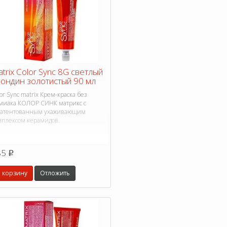
trix Color Sync 8G светлый
ондин золотистый 90 мл
or Sync matrix Крем-краска без
миака КОЛОР СИНК матрикс с
патентованным ухаживающим
мплексом керамидов.
85
p
 корзину
Отложить