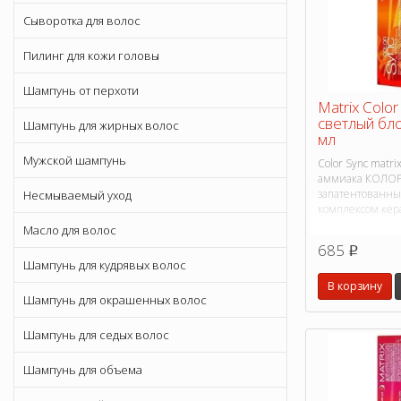
Сыворотка для волос
Пилинг для кожи головы
Шампунь от перхоти
Matrix Colo
светлый бл
Шампунь для жирных волос
мл
Мужской шампунь
Color Sync matri
аммиака КОЛОР
запатентованн
Несмываемый уход
комплексом кер
Масло для волос
685
p
Шампунь для кудрявых волос
В корзину
Шампунь для окрашенных волос
Шампунь для седых волос
Шампунь для объема