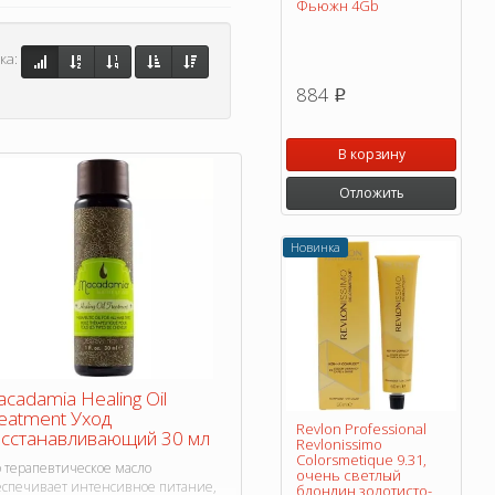
Фьюжн 4Gb
ка:
884
p
В корзину
Отложить
Новинка
cadamia Healing Oil
eatment Уход
Revlon Professional
сстанавливающий 30 мл
Revlonissimo
Colorsmetique 9.31,
о терапевтическое масло
очень светлый
еспечивает интенсивное питание,
блондин золотисто-