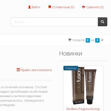
Войти
Отложенные (
0
)
Сравнить (
0
)
товаров
на
0
0
p
Новинки
Новинка
Прайс-лист каталога
 и сечение кончиков. Состоит
обладает целебными свойствами
аминами и антиоксидантами
крашенных волос. Немедленно
лестящими.
Redken Редкен Колор