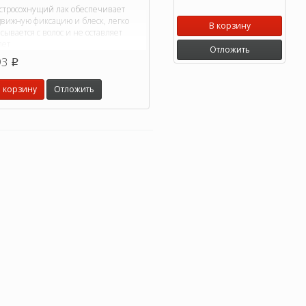
стросохнущий лак обеспечивает
движную фиксацию и блеск, легко
В корзину
сывается с волос и не оставляет
лет
Отложить
93
p
 корзину
Отложить