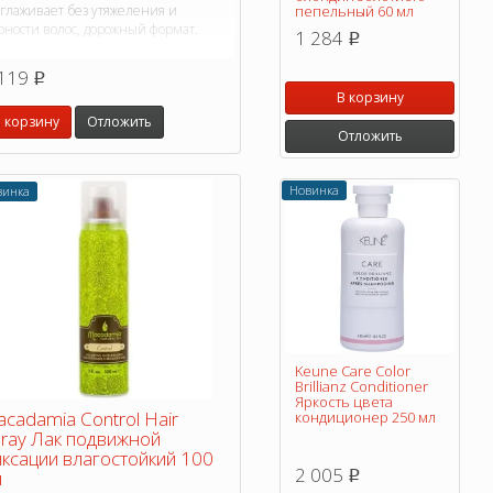
зглаживает без утяжеления и
пепельный 60 мл
рности волос, дорожный формат.
1 284
p
119
p
В корзину
 корзину
Отложить
Отложить
Новинка
винка
Keune Care Color
Brillianz Conditioner
Яркость цвета
cadamia Control Hair
кондиционер 250 мл
ray Лак подвижной
ксации влагостойкий 100
2 005
л
p