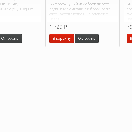
 очищение,
Быстросохнущий лак обеспечивает
Бы
ние и уход в одном
подвижную фиксацию и блеск, легко
по
счесывается с волос и не оставляет
сче
налет
на
1 729
7
p
Отложить
В корзину
Отложить
В