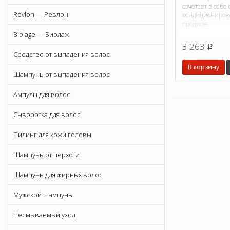
сочетает в себе
Revlon — Ревлон
кондиционирова
продукте.
Biolage — Биолаж
3 263
p
Средство от выпадения волос
В корзину
Шампунь от выпадения волос
Ампулы для волос
Сыворотка для волос
Пилинг для кожи головы
Шампунь от перхоти
Шампунь для жирных волос
Мужской шампунь
Несмываемый уход