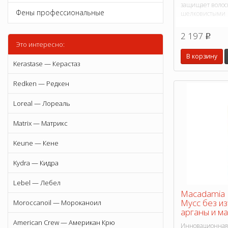
защищает волос
Фены профессиональные
шелковистыми
2 197
p
Это интересно:
В корзину
Kerastase — Керастаз
Redken — Редкен
Loreal — Лореаль
Matrix — Матрикс
Keune — Кене
Kydra — Кидра
Lebel — Лебел
Macadamia 
Мусс без и
Moroccanoil — Мороканоил
арганы и м
American Crew — Американ Крю
Инновационная 