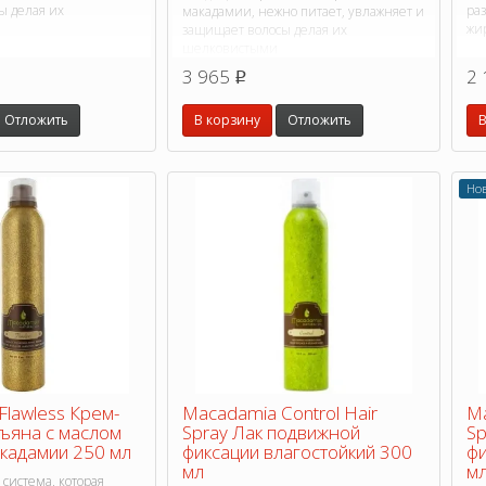
ы делая их
ра
макадамии, нежно питает, увлажняет и
жи
защищает волосы делая их
шелковистыми
3 965
2 
p
Отложить
В корзину
Отложить
В
Но
Flawless Крем-
Macadamia Control Hair
Ma
зъяна с маслом
Spray Лак подвижной
Sp
акадамии 250 мл
фиксации влагостойкий 300
фи
мл
м
система, которая