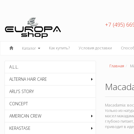
+7 (495) 66
Как купить?
Условия доставки
Спосо
Каталог
Главная
Ma
A.L.L.
ALTERNA HAIR CARE
Macada
ARLI'S STORY
CONCEPT
Macadamia: вос
только из нату
AMERICAN CREW
масел макадами
глубоко питает
приводит в иде
KERASTASE