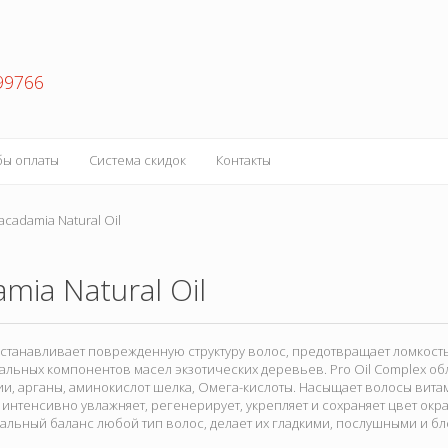
99766
бы оплаты
Система скидок
Контакты
cadamia Natural Oil
mia Natural Oil
станавливает поврежденную структуру волос, предотвращает ломкость
ральных компонентов масел экзотических деревьев. Pro Oil Compleх 
и, арганы, аминокислот шелка, Омега-кислоты. Насыщает волосы вит
, интенсивно увлажняет, регенерирует, укрепляет и сохраняет цвет о
альный баланс любой тип волос, делает их гладкими, послушными и б