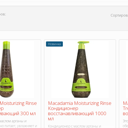
ов:
Сортиров
Новинка
oisturizing Rinse
Macadamia Moisturizing Rinse
Ma
ер
Кондиционер
Tr
ивающий 300 мл
восстанавливающий 1000
во
мл
маслом арганы и
Эт
о питает, увлажняет и
об
Кондиционер с маслом арганы и