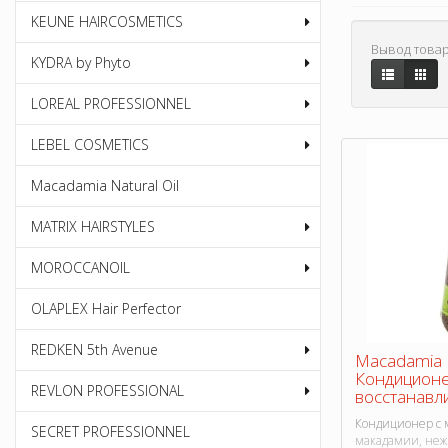
KEUNE HAIRCOSMETICS
Вывод товар
KYDRA by Phyto
LOREAL PROFESSIONNEL
LEBEL COSMETICS
Macadamia Natural Oil
MATRIX HAIRSTYLES
MOROCCANOIL
OLAPLEX Hair Perfector
REDKEN 5th Avenue
Macadamia M
Кондицион
REVLON PROFESSIONAL
восстанавл
Кондиционер с 
SECRET PROFESSIONNEL
макадамии, нежн