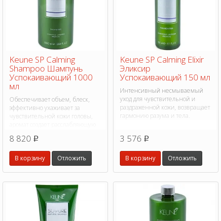
Keune SP Calming
Keune SP Calming Elixir
Shampoo Шампунь
Эликсир
Успокаивающий 1000
Успокаивающий 150 мл
мл
Интенсивный несмываемый
уход для чувствительной и
Обеспечивает объем, блеск,
раздраженной кожи, возвращает
эффективно ухаживает за
гармонию разума и тела.
чувствительной кожи головы,
аромат создает расслабляющую
атмосферу
8 820
3 576
p
p
В корзину
Отложить
В корзину
Отложить