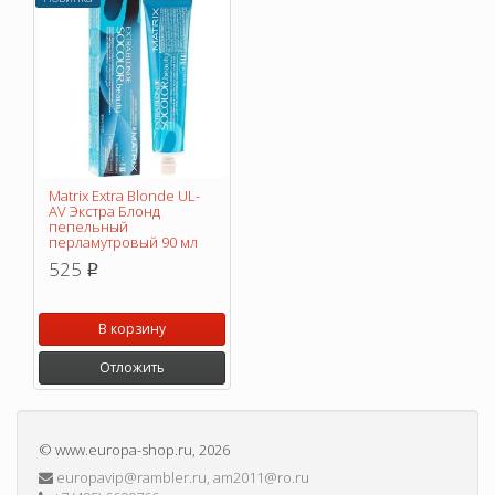
Matrix Extra Blonde UL-
AV Экстра Блонд
пепельный
перламутровый 90 мл
525
p
В корзину
Отложить
©
www.europa-shop.ru
, 2026
europavip@rambler.ru, am2011@ro.ru