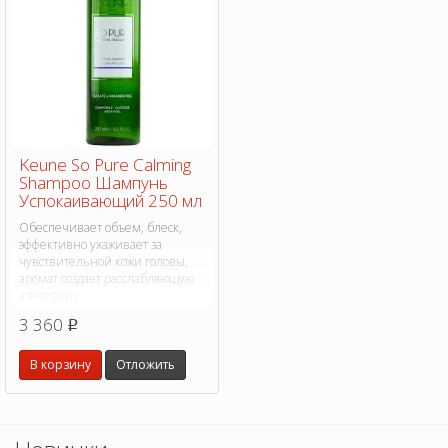
Keune So Pure Calming
Shampoo Шампунь
Успокаивающий 250 мл
Обеспечивает объем, блеск,
эффективно ухаживает за
чувствительной кожи головы,
аромат создает расслабляющую
атмосферу
3 360
p
В корзину
Отложить