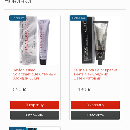
Новинки
Новинка
Новинка
Revlonissimo
Keune Tinta Color Краска
Colorsmetique 6 темный
Тинта 4.19 Средний
блондин 60 мл
шатен матовый
650
1 480
p
p
В корзину
В корзину
Отложить
Отложить
Новинка