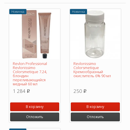
Новинка
Новинка
Revlon Professional
Revlonissimo
Revlonissimo
Colorsmetique
Colorsmetique 7.24,
Кремообразный
блондин
окислитель 6% 90 мл
переливающийся
медный 60 мл
1 284
250
p
p
В корзину
В корзину
Отложить
Отложить