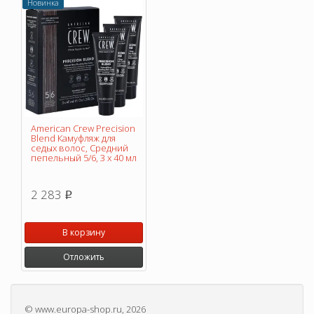
Новинка
American Crew Precision
Blend Камуфляж для
седых волос, Средний
пепельный 5/6, 3 х 40 мл
2 283
p
В корзину
Отложить
©
www.europa-shop.ru
, 2026