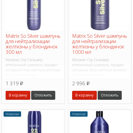
Matrix So Silver шампунь
Matrix So Silver шампунь
для нейтрализации
для нейтрализации
желтизны у блондинок
желтизны у блондинок
300 мл
1000 мл
Матрикс Соу Сильвер
Матрикс Соу Сильвер
оттеночный шампунь придает
оттеночный шампунь придает
холодные тона светлым волосам
холодные тона светлым волосам
8-10 уровней тона.
8-10 уровней тона.
1 319
2 996
p
p
В корзину
Отложить
В корзину
Отложить
Новинка
Новинка