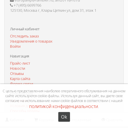
europavip@rambler.ru, am2011@ro.ru
+7 (495) 6699766
125130, Москва г, Клары Цеткин ул, дом 31, этаж 1
Личный кабинет
Отследить заказ
Уведомления о товарах
Войти
Навигация
Прайс-лист
Новости
Отзывы
Карта сайта
Форма связи
С целью предоставления наиболее оперативного обслуживания на данном
Информация
сайте используются cookie-файлы. Используя данный сайт, вы даете свое
Как купить?
согласие на использование нами cookie-файлов в соответствии с нашей
политикой конфиденциальности
Условия доставки
.
Способы оплаты
Система скидок
Ok
Кабинет
Корзина
Отложенные
Сравнить
Контакты