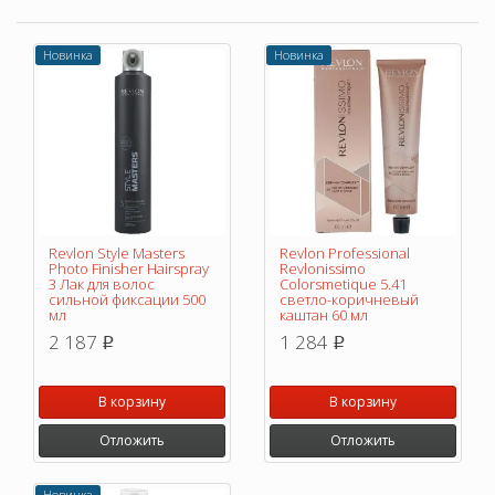
Новинка
Новинка
Revlon Style Masters
Revlon Professional
Photo Finisher Hairspray
Revlonissimo
3 Лак для волос
Colorsmetique 5.41
сильной фиксации 500
светло-коричневый
мл
каштан 60 мл
2 187
1 284
p
p
В корзину
В корзину
Отложить
Отложить
Новинка