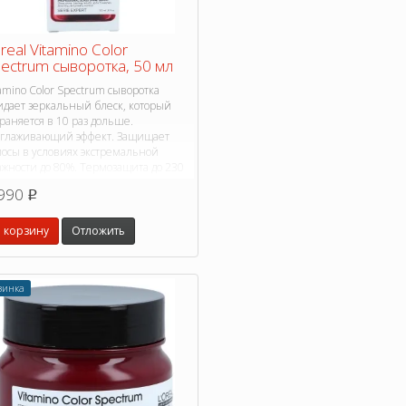
real Vitamino Color
ectrum сыворотка, 50 мл
amino Color Spectrum сыворотка
идает зеркальный блеск, который
раняется в 10 раз дольше.
зглаживающий эффект. Защищает
лосы в условиях экстремальной
ажности до 80%. Термозащита до 230
990
p
 корзину
Отложить
винка