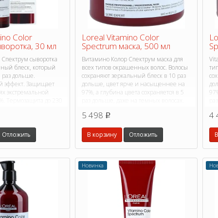
ino Color
Loreal Vitamino Color
Lo
воротка, 30 мл
Spectrum маска, 500 мл
Sp
 Спектрум сыворотка
Витамино Колор Спектрум маска для
Vit
ьный блеск, который
всех типов окрашенных волос. Волосы
ти
0 раз дольше.
сохраняют зеркальный блеск в 10 раз
сох
 эффект. Защищает
дольше, цвет ярче и насыщеннее на
до
иях экстремальной
97%, а глубина цвета сохраняется в 5
97%
%. Термозащита до 230
раз дольше, даже на темных волосах.
раз
5 498
4 
p
Отложить
В корзину
Отложить
В
Новинка
Но