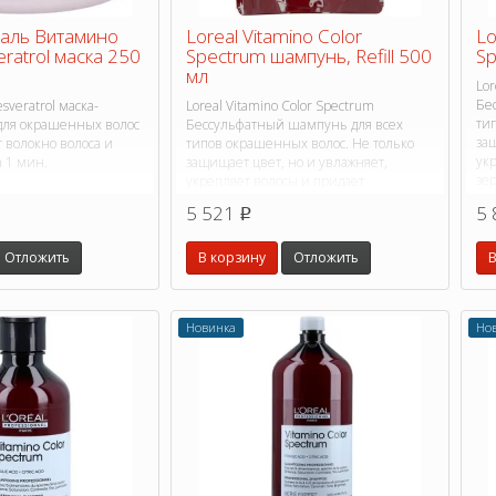
еаль Витамино
Loreal Vitamino Color
Lo
ratrol маска 250
Spectrum шампунь, Refill 500
Sp
мл
Lor
Бе
esveratrol маска-
Loreal Vitamino Color Spectrum
ти
 для окрашенных волос
Бессульфатный шампунь для всех
защ
 волокно волоса и
типов окрашенных волос. Не только
ук
а 1 мин.
защищает цвет, но и увлажняет,
зе
укрепляет волосы и придает
зеркальный блеск.
5 521
5 
p
Отложить
В корзину
Отложить
В
Новинка
Но