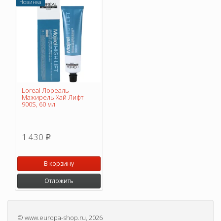
Новинка
Loreal Лореаль
Мажирель Хай Лифт
900S, 60 мл
1 430
p
В корзину
Отложить
©
www.europa-shop.ru
, 2026