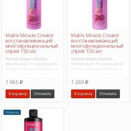
Matrix Miracle Creator
Matrix Miracle Creator
восстанавливающий
восстанавливающий
многофункциональный
многофункциональный
спрей 190 мл
спрей 100 мл
Матрикс Миракл Криэтор
Матрикс Миракл Криэтор
обеспечивает 20 преимуществ,
обеспечивает 20 преимуществ,
которые улучшают состояние и
которые улучшают состояние и
внешний вид всех типов волос.
внешний вид всех типов волос.
1 965
1 269
p
p
В корзину
Отложить
В корзину
Отложить
Новинка