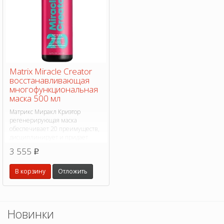
Matrix Miracle Creator
восстанавливающая
многофункциональная
маска 500 мл
Матрикс Миракл Криэтор
регенерирующая маска
обеспечивает 20 преимуществ,
дисциплинирует и придает
блеск.
3 555
p
В корзину
Отложить
Новинки