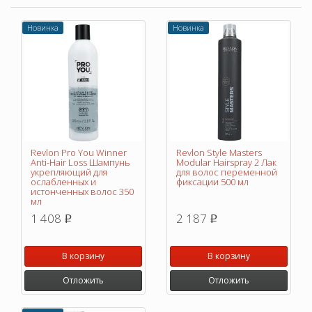
Новинка
Новинка
Revlon Pro You Winner
Revlon Style Masters
Anti-Hair Loss Шампунь
Modular Hairspray 2 Лак
укрепляющий для
для волос переменной
ослабленных и
фиксации 500 мл
истонченных волос 350
мл
1 408
2 187
p
p
В корзину
В корзину
Отложить
Отложить