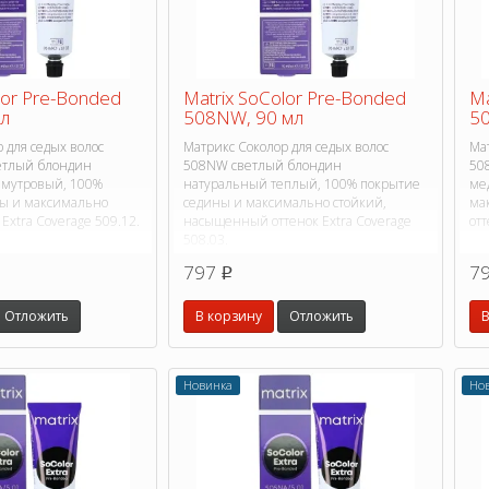
lor Pre-Bonded
Matrix SoColor Pre-Bonded
Ma
мл
508NW, 90 мл
50
 для седых волос
Матрикс Соколор для седых волос
Мат
етлый блондин
508NW светлый блондин
50
амутровый, 100%
натуральный теплый, 100% покрытие
ме
ы и максимально
седины и максимально стойкий,
ма
 Extra Coverage 509.12.
насыщенный оттенок Extra Coverage
отт
508.03.
797
7
p
Отложить
В корзину
Отложить
В
Новинка
Но