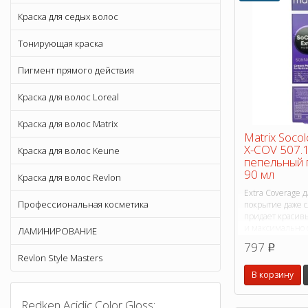
Краска для седых волос
Тонирующая краска
Пигмент прямого действия
Краска для волос Loreal
Краска для волос Matrix
Matrix Soco
X-COV 507.
Краска для волос Keune
пепельный 
90 мл
Краска для волос Revlon
Extra Coverage 
Профессиональная косметика
покрытие даже 
придает красив
и максимально
ЛАМИНИРОВАНИЕ
оттенок.
797
p
Revlon Style Masters
В корзину
Redken Acidic Color Gloss: