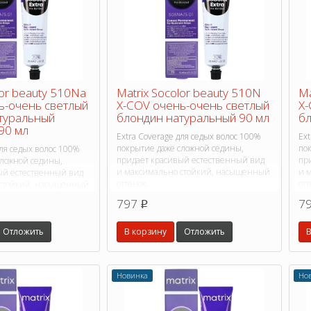
lor beauty 510Na
Matrix Socolor beauty 510N
Ma
ь-очень светлый
X-COV очень-очень светлый
X-
туральный
блондин натуральный 90 мл
бл
90 мл
Extra Coverage для седых волос 100%
Ext
покрытие даже сложной седины,
по
для седых волос 100%
придает красивый естественный вид
пр
сложной седины,
и максимально стойкий, насыщенный
и 
ый естественный вид
оттенок.
отт
 стойкий, насыщенный
797
7
p
Отложить
В корзину
Отложить
В
Новинка
Но