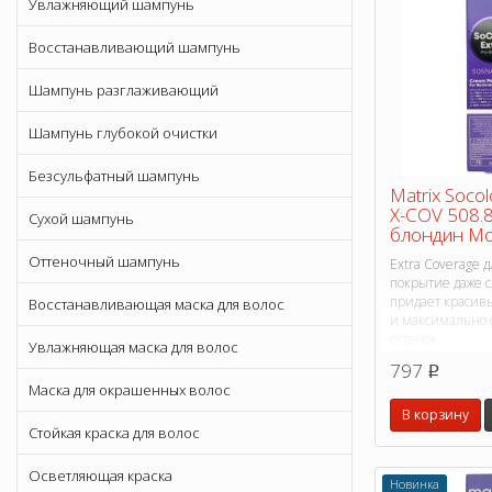
Увлажняющий шампунь
Восстанавливающий шампунь
Шампунь разглаживающий
Шампунь глубокой очистки
Безсульфатный шампунь
Matrix Soco
X-COV 508.
Сухой шампунь
блондин Мо
Оттеночный шампунь
Extra Coverage 
покрытие даже 
придает красив
Восстанавливающая маска для волос
и максимально
оттенок.
Увлажняющая маска для волос
797
p
Маска для окрашенных волос
В корзину
Стойкая краска для волос
Осветляющая краска
Новинка