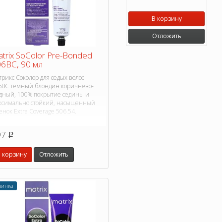
В корзину
Отложить
trix SoColor Pre-Bonded
6BC, 90 мл
рикс Соколор для седых волос
6BC темный блондин коричнево-
дный, 100% покрытие седины и
ксимально стойкий, насыщенный
енок Extra Coverage 506.54.
97
p
 корзину
Отложить
винка