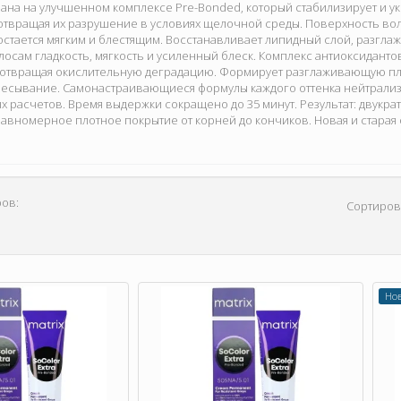
на на улучшенном комплексе Pre-Bonded, который стабилизирует и ук
отвращая их разрушение в условиях щелочной среды. Поверхность вол
стается мягким и блестящим. Восстанавливает липидный слой, разгла
осам гладкость, мягкость и усиленный блеск. Комплекс антиоксидант
дотвращая окислительную деградацию. Формирует разглаживающую пле
чесывание. Самонастраивающиеся формулы каждого оттенка нейтрализ
 расчетов. Время выдержки сокращено до 35 минут. Результат: двукр
равномерное плотное покрытие от корней до кончиков. Новая и стара
ов:
Сортиров
Но