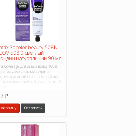
trix Socolor beauty 508N
COV 508.0 светлый
ондин натуральный 90 мл
ra Coverage для седых волос 100%
крытие даже сложной седины,
идает красивый естественный вид
максимально стойкий, насыщенный
енок.
97
p
 корзину
Отложить