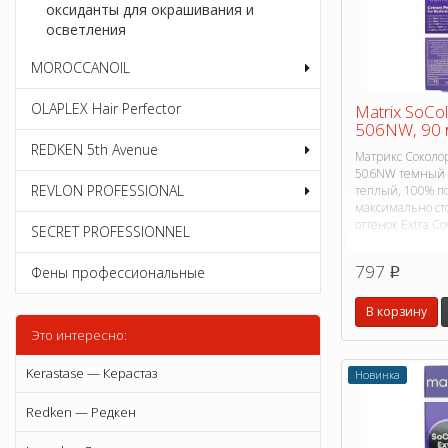
оксиданты для окрашивания и
осветления
MOROCCANOIL
OLAPLEX Hair Perfector
Matrix SoCo
506NW, 90 
REDKEN 5th Avenue
Матрикс Соколор
506NW темный 
REVLON PROFESSIONAL
теплый, 100% п
максимально с
оттенок Extra Co
SECRET PROFESSIONNEL
797
Фены профессиональные
p
В корзину
Это интересно:
Kerastase — Керастаз
Новинка
Redken — Редкен