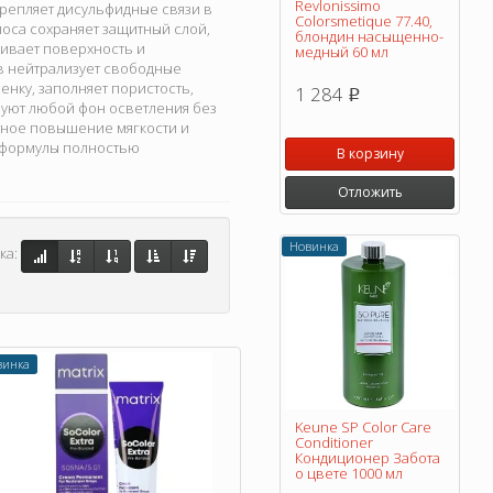
Revlonissimo
репляет дисульфидные связи в
Colorsmetique 77.40,
оса сохраняет защитный слой,
блондин насыщенно-
живает поверхность и
медный 60 мл
ов нейтрализует свободные
нку, заполняет пористость,
1 284
p
уют любой фон осветления без
атное повышение мягкости и
я формулы полностью
В корзину
Отложить
Новинка
ка:
винка
Keune SP Color Care
Conditioner
Кондиционер Забота
о цвете 1000 мл