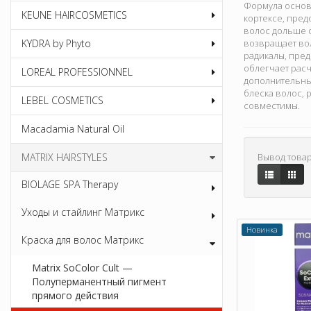
Формула основа
KEUNE HAIRCOSMETICS
кортексе, пред
волос дольше о
KYDRA by Phyto
возвращает вол
радикалы, пре
облегчает рас
LOREAL PROFESSIONNEL
дополнительных
блеска волос, 
LEBEL COSMETICS
совместимы.
Macadamia Natural Oil
MATRIX HAIRSTYLES
Вывод товар
BIOLAGE SPA Therapy
Уходы и стайлинг Матрикс
Новинка
Краска для волос Матрикс
Matrix SoColor Cult —
Полуперманентный пигмент
прямого действия