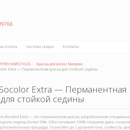
99766
бы оплаты
Система скидок
Контакты
ATRIX HAIRSTYLES
Краска для волос Матрикс
color Extra — Перманентная краска для стойкой седины
 Socolor Extra — Перманентная
 для стойкой седины
 Pre-Bonded Extra — это перманентная краска, разработанная специаль
оценте седины более 50%. Обеспечивает 100% покрытие даже сложно
ополнительных процедур. Осветляет до 2 уровней тона, стойкость цвет