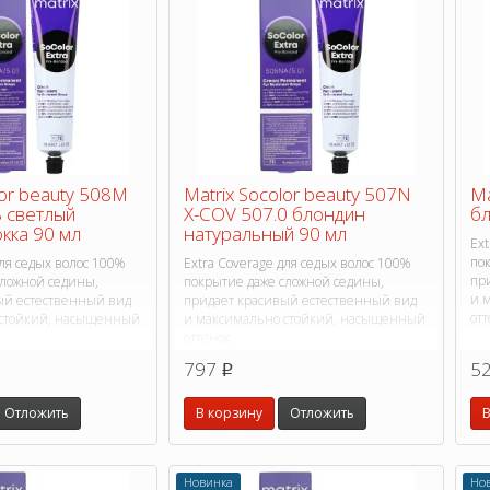
lor beauty 508M
Matrix Socolor beauty 507N
Ma
8 светлый
X-COV 507.0 блондин
бл
кка 90 мл
натуральный 90 мл
Ext
по
для седых волос 100%
Extra Coverage для седых волос 100%
пр
сложной седины,
покрытие даже сложной седины,
и 
ый естественный вид
придает красивый естественный вид
отт
 стойкий, насыщенный
и максимально стойкий, насыщенный
оттенок.
797
5
p
Отложить
В корзину
Отложить
В
Новинка
Но