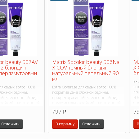
lor beauty 507AV
Matrix Socolor beauty 506Na
Ma
12 блондин
X-COV темный блондин
X-
перламутровый
натуральный пепельный 90
бл
мл
Ext
по
для седых волос 100%
Extra Coverage для седых волос 100%
пр
сложной седины,
покрытие даже сложной седины,
и 
ый естественный вид
придает красивый естественный вид
отт
 стойкий, насыщенный
и максимально стойкий, насыщенный
оттенок.
797
7
p
Отложить
В корзину
Отложить
В