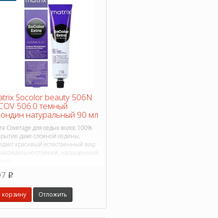
trix Socolor beauty 506N
COV 506.0 темный
ондин натуральный 90 мл
ra Coverage для седых волос 100%
крытие даже сложной седины,
идает красивый естественный вид
максимально стойкий, насыщенный
енок.
97
p
 корзину
Отложить