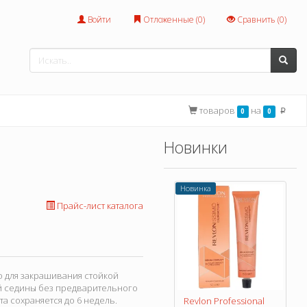
Войти
Отложенные (
0
)
Сравнить (
0
)
товаров
на
0
0
p
Новинки
Новинка
Прайс-лист каталога
но для закрашивания стойкой
й седины без предварительного
а сохраняется до 6 недель.
Revlon Professional