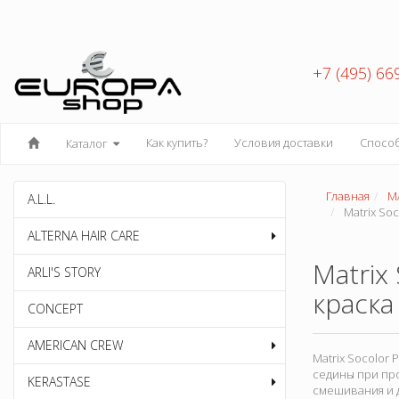
+7 (495) 66
Как купить?
Условия доставки
Спосо
Каталог
Главная
M
A.L.L.
Matrix So
ALTERNA HAIR CARE
Matrix
ARLI'S STORY
краска
CONCEPT
AMERICAN CREW
Matrix Socolor
седины при пр
KERASTASE
смешивания и д