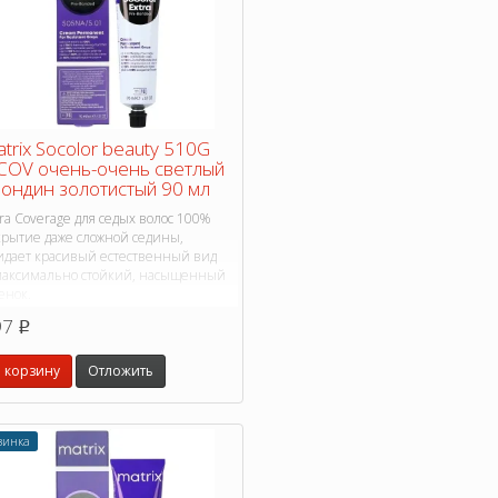
trix Socolor beauty 510G
COV очень-очень светлый
ондин золотистый 90 мл
ra Coverage для седых волос 100%
крытие даже сложной седины,
идает красивый естественный вид
максимально стойкий, насыщенный
енок.
97
p
 корзину
Отложить
винка