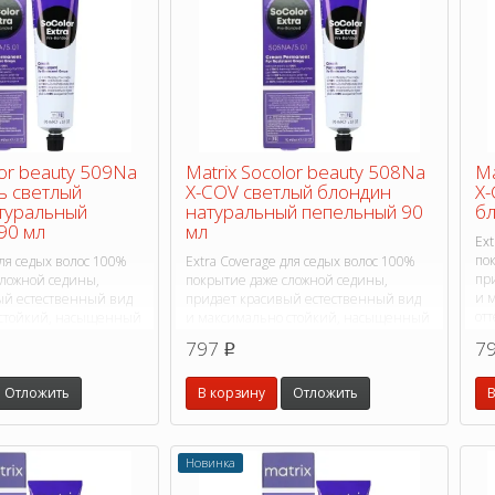
lor beauty 509Na
Matrix Socolor beauty 508Na
Ma
ь светлый
X-COV светлый блондин
X-
туральный
натуральный пепельный 90
бл
90 мл
мл
Ext
по
для седых волос 100%
Extra Coverage для седых волос 100%
пр
сложной седины,
покрытие даже сложной седины,
и 
ый естественный вид
придает красивый естественный вид
отт
 стойкий, насыщенный
и максимально стойкий, насыщенный
оттенок.
797
7
p
Отложить
В корзину
Отложить
В
Новинка