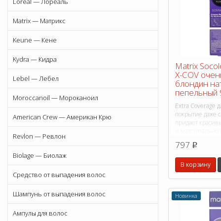
Loreal — Лореаль
Matrix — Матрикс
Keune — Кене
Kydra — Кидра
Matrix Soco
X-COV очен
Lebel — Лебел
блондин на
пепельный 
Moroccanoil — Мороканоил
Extra Coverage 
покрытие даже 
American Crew — Американ Крю
придает красив
и максимально
Revlon — Ревлон
оттенок.
797
p
Biolage — Биолаж
В корзину
Средство от выпадения волос
Шампунь от выпадения волос
Новинка
Ампулы для волос