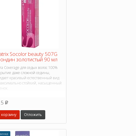
trix Socolor beauty 507G
ондин золотистый 90 мл
ra Coverage для седых волос 100%
крытие даже сложной седины,
идает красивый естественный вид
максимально стойкий, насыщенный
енок.
25
p
 корзину
Отложить
винка