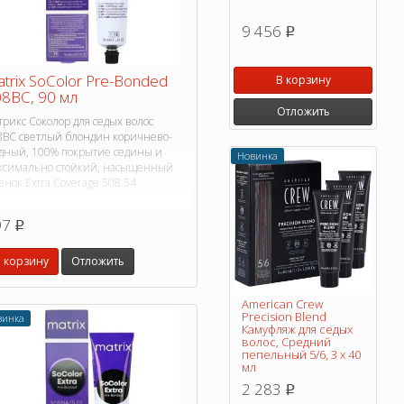
9 456
p
trix SoColor Pre-Bonded
В корзину
8BC, 90 мл
Отложить
рикс Соколор для седых волос
8BC светлый блондин коричнево-
дный, 100% покрытие седины и
Новинка
ксимально стойкий, насыщенный
енок Extra Coverage 508.54.
97
p
 корзину
Отложить
American Crew
Precision Blend
винка
Камуфляж для седых
волос, Средний
пепельный 5/6, 3 х 40
мл
2 283
p