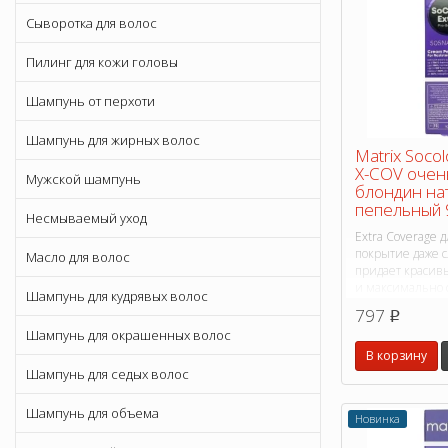
Сыворотка для волос
Пилинг для кожи головы
Шампунь от перхоти
Шампунь для жирных волос
Matrix Soco
X-COV очен
Мужской шампунь
блондин на
пепельный 
Несмываемый уход
Extra Coverage 
покрытие даже 
Масло для волос
придает красив
и максимально
Шампунь для кудрявых волос
оттенок.
797
p
Шампунь для окрашенных волос
В корзину
Шампунь для седых волос
Шампунь для объема
Новинка