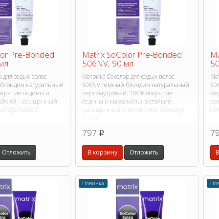
lor Pre-Bonded
Matrix SoColor Pre-Bonded
Ma
мл
506NV, 90 мл
50
 для седых волос
Матрикс Соколор для седых волос
Мат
блондин натуральный
506NV темный блондин натуральный
50
окрытие седины и
перламутровый, 100% покрытие
ме
тойкий, насыщенный
седины и максимально стойкий,
ма
verage 506.03.
насыщенный оттенок Extra Coverage
отт
506.02.
797
7
p
Отложить
В корзину
Отложить
В
Новинка
Но