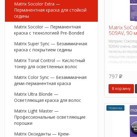
Matrix Socolor Extra —
Перманентная краска для стойкой
седины
Matrix SoCo
Matrix Socolor — Перманентная
509AV, 90 
краска с технологией Pre-Bonded
Матрикс Соколор
Matrix Super Sync — Безаммиачная
509AV очень св
краска с покрытием седины
пепельно-перл
покрытие седин
Matrix Tonal Control — Кислотный
стойкий оттенок
тонер для осветленных волос
797
p
Matrix Color Sync — Безаммиачная
деми-перманентная краска
В корзину
Matrix Ultra Blonde —
Осветляющая краска для волос
Новинка
Matrix Light Master —
Профессиональные осветляющие
порошки
Matrix Оксиданты — Крем-