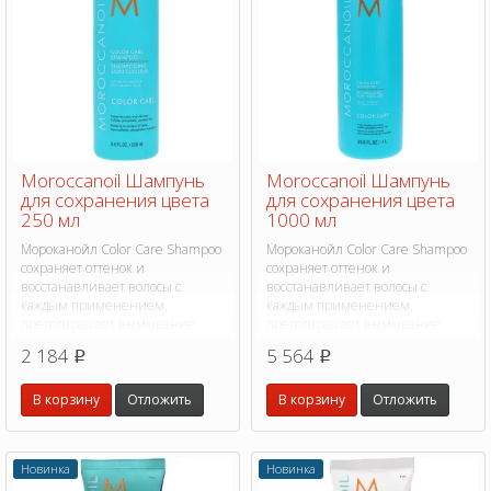
Moroccanoil Шампунь
Moroccanoil Шампунь
для сохранения цвета
для сохранения цвета
250 мл
1000 мл
Мороканойл Color Care Shampoo
Мороканойл Color Care Shampoo
сохраняет оттенок и
сохраняет оттенок и
восстанавливает волосы с
восстанавливает волосы с
каждым применением,
каждым применением,
предотвращает вымывание
предотвращает вымывание
оттенка.
оттенка.
2 184
5 564
p
p
В корзину
Отложить
В корзину
Отложить
Новинка
Новинка