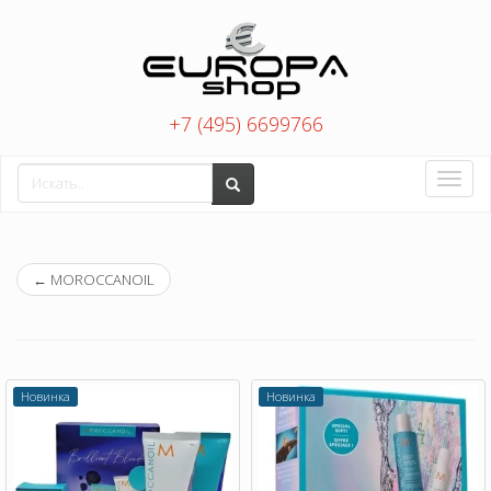
+7 (495) 6699766
Toggle
naviga
←
MOROCCANOIL
Новинка
Новинка