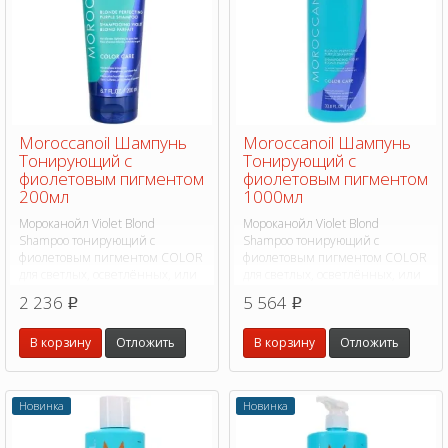
Moroccanoil Шампунь
Moroccanoil Шампунь
Тонирующий с
Тонирующий с
фиолетовым пигментом
фиолетовым пигментом
200мл
1000мл
Мороканойл Violet Blond
Мороканойл Violet Blond
Shampoo тонирующий с
Shampoo тонирующий с
фиолетовым пигментом COLOR
фиолетовым пигментом COLOR
для светлых, осветлённых, или
для светлых, осветлённых, или
седых волос.
седых волос.
2 236
5 564
p
p
В корзину
Отложить
В корзину
Отложить
Новинка
Новинка