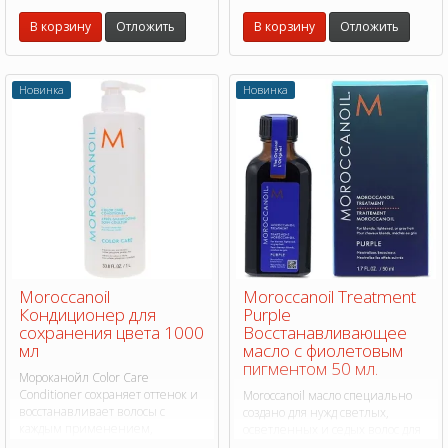
структуру волос.
В корзину
Отложить
В корзину
Отложить
Новинка
Новинка
Moroccanoil
Moroccanoil Treatment
Кондиционер для
Purple
сохранения цвета 1000
Восстанавливающее
мл
масло с фиолетовым
пигментом 50 мл.
Мороканойл Color Care
Conditioner сохраняет оттенок и
Moroccanoil масло специально
восстанавливает волосы с
создано для нужд светлых,
каждым применением,
осветленных и седых волос для
предотвращает вымывание
того, чтобы со временем