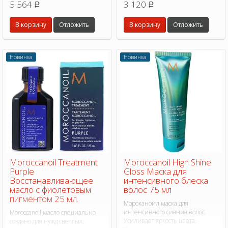
5 564
3 120
p
p
оттенка.
нейтрализовать желтизну и
противодействовать
В корзину
Отложить
В корзину
Отложить
нежелательным медным
оттенкам.
Новинка
Новинка
Moroccanoil Treatment
Moroccanoil High Shine
Purple
Gloss Маска для
Восстанавливающее
интенсивного блеска
масло с фиолетовым
волос 75 мл
пигментом 25 мл.
Мороканоил маска для
интенсивного сияния волос.
Moroccanoil масло специально
Усиливает яркость цвета.
создано для нужд светлых,