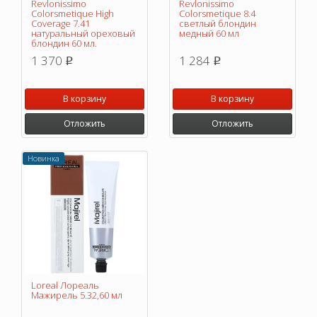
Revlonissimo
Revlonissimo
Colorsmetique High
Colorsmetique 8.4
Coverage 7.41
светлый блондин
натуральный ореховый
медный 60 мл
блондин 60 мл.
1 370
1 284
p
p
В корзину
В корзину
Отложить
Отложить
Новинка
Loreal Лореаль
Мажирель 5.32,60 мл