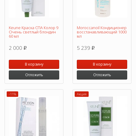
Keune Краска СПА Колор 9
Moroccanoil Кондиционер
Очень светлый блондин
восстанавливающий 1000
60 мл
мл
2 000
5 239
p
p
В корзину
В корзину
Отложить
Отложить
-11%
Акция