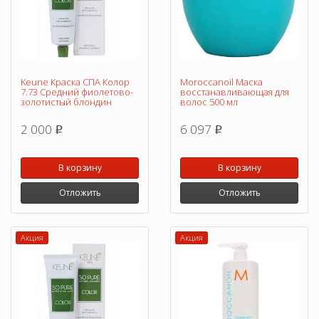
Keune Краска СПА Колор
Moroccanoil Маска
7.73 Средний фиолетово-
восстанавливающая для
золотистый блондин
волос 500 мл
2 000
6 097
p
p
В корзину
В корзину
Отложить
Отложить
Акция
Акция