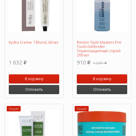
Kydra Сreme 7 Blond, 60 мл
Revlon Style Masters Pre
Tools Defender
Термозащитный спрей
200 мл
1 632
910
1 290
p
p
p
В корзину
В корзину
Отложить
Отложить
Акция
Акция