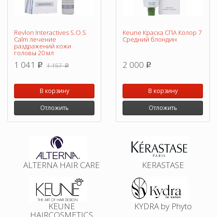
Revlon Interactives S.O.S
Keune Краска СПА Колор 7
Calm лечение
Средний блондин
раздражений кожи
головы 20 мл
1 041
2 000
1 157
p
p
p
В корзину
В корзину
Отложить
Отложить
ALTERNA HAIR CARE
KERASTASE
KEUNE
KYDRA by Phyto
HAIRCOSMETICS