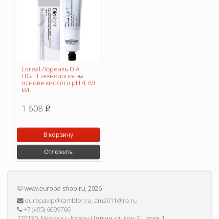
Loreal Лореаль DIA
LIGHT технология на
основе кислого pH 4, 60
мл
1 608
p
В корзину
Отложить
©
www.europa-shop.ru
, 2026
europavip@rambler.ru, am2011@ro.ru
+7 (495) 6699766
125130, Москва г, Клары Цеткин ул, дом 31, этаж 1