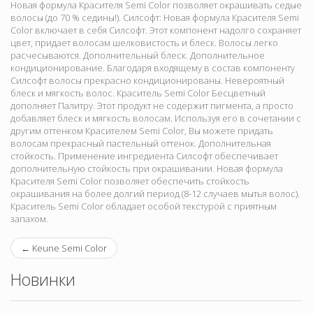
Новая формула Красителя Semi Color позволяет окрашивать седые
волосы (до 70 % седины!). Силсофт: Новая формула Красителя Semi
Color включает в себя Силсофт. Этот компонент надолго сохраняет
цвет, придает волосам шелковистость и блеск. Волосы легко
расчесываются. Дополнительный блеск. Дополнительное
кондиционирование. Благодаря входящему в состав компоненту
Силсофт волосы прекрасно кондиционированы. Невероятный
блеск и мягкость волос. Краситель Semi Color Бесцветный
дополняет Палитру. Этот продукт не содержит пигмента, а просто
добавляет блеск и мягкость волосам. Используя его в сочетании с
другим оттенком Красителем Semi Color, Вы можете придать
волосам прекрасный пастельный оттенок. Дополнительная
стойкость. Применение ингредиента Силсофт обеспечивает
дополнительную стойкость при окрашивании. Новая формула
Красителя Semi Color позволяет обеспечить стойкость
окрашивания на более долгий период (8-12 случаев мытья волос).
Краситель Semi Color обладает особой текстурой с приятным
запахом.
←
Keune Semi Color
Новинки