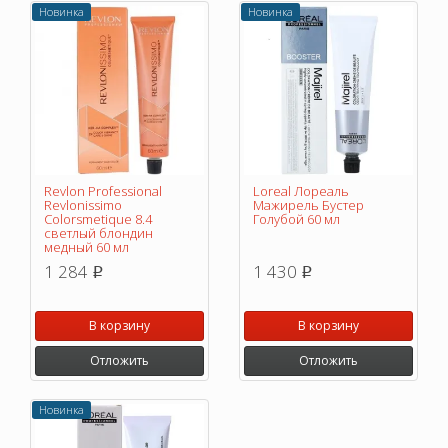
Новинка
Новинка
Revlon Professional
Loreal Лореаль
Revlonissimo
Мажирель Бустер
Colorsmetique 8.4
Голубой 60 мл
светлый блондин
медный 60 мл
1 284
1 430
p
p
В корзину
В корзину
Отложить
Отложить
Новинка