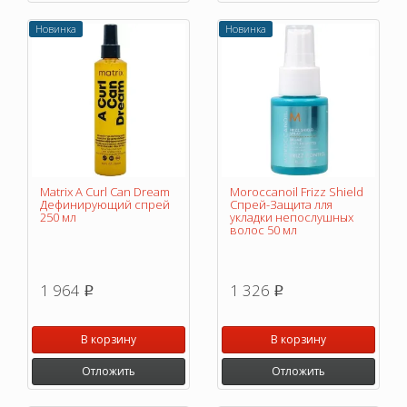
Новинка
Новинка
Matrix A Curl Can Dream
Moroccanoil Frizz Shield
Дефинирующий спрей
Спрей-Защита лля
250 мл
укладки непослушных
волос 50 мл
1 964
1 326
p
p
В корзину
В корзину
Отложить
Отложить