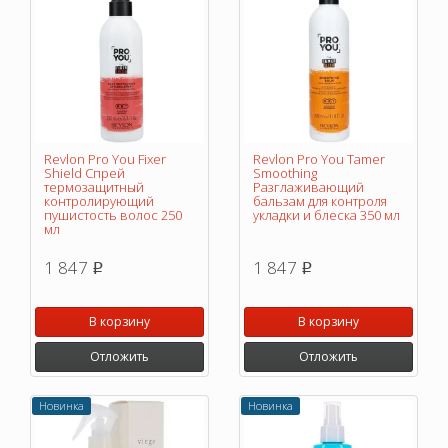
Revlon Pro You Fixer
Revlon Pro You Tamer
Shield Спрей
Smoothing
термозащитный
Разглаживающий
контролирующий
бальзам для контроля
пушистость волос 250
укладки и блеска 350 мл
мл
1 847
1 847
p
p
В корзину
В корзину
Отложить
Отложить
Новинка
Новинка