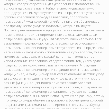
который содержит протеины для укрепления и помогает вашим
волосам удерживать влагу. Найдите свою индивидуальную
процедуру! Если вы чувствуете, что ваши пряди легко утяжеляются
другими средствами по уходу за волосами, попробуйте
несмываемый уход, который легкий, но при этом обеспечивает
все преимущества ухода за волосами, которые вы ищете.
Поскольку несмываемые кондиционеры не смываются, они могут
помочь восстановить поврежденные волосы, сделают ваши
пряди более крепкими и улучшат гладкость ваших локонов. Если
вы заметили чрезмерную ломкость волос при расчесывании,
несмываемый кондиционер, поможет укрепить ваши пряди. Если
несмываемый уход можно использовать на сухих волосах, то вы
можете использовать его каждый день — хотя ежедневное
использование, как правило, следует оставить тем, у кого сухие
пряди, которым нужно много влаги и увлажнения. Что лучше:
несмываемый кондиционер или кондиционер? И несмываемый
кондиционер, и кондиционер являются ключевыми частями ухода
за волосами, и ни один из них не лучше другого — у них просто
разные функции. Кондиционер помогает вашим волосам
удерживать влагу, потерянную при мытье головы, в то время как
несмываемый кондиционер дополнительно увлажняет ваши
пряди в течение дня. Вы также используете их по-разному, потому
что кондиционеры обычно выпускаются в форме крема, который
предназначен для смывания, в то время как несмываемый уход