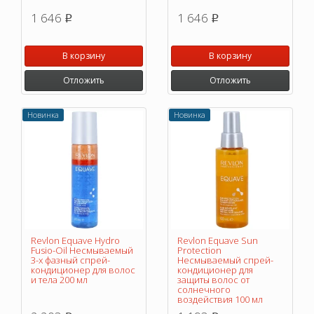
1 646
1 646
p
p
В корзину
В корзину
Отложить
Отложить
Новинка
Новинка
Revlon Equave Hydro
Revlon Equave Sun
Fusio-Oil Несмываемый
Protection
3-х фазный спрей-
Несмываемый спрей-
кондиционер для волос
кондиционер для
и тела 200 мл
защиты волос от
солнечного
воздействия 100 мл