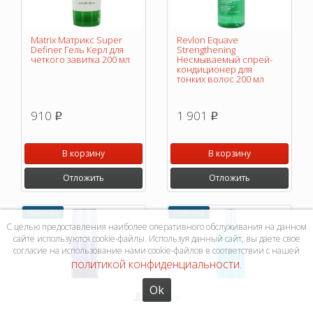
Matrix Maтрикс Super
Revlon Equave
Definer Гель Керл для
Strengthening
четкого завитка 200 мл
Несмываемый спрей-
кондиционер для
тонких волос 200 мл
910
1 901
p
p
В корзину
В корзину
Отложить
Отложить
Новинка
Новинка
С целью предоставления наиболее оперативного обслуживания на данном
сайте используются cookie-файлы. Используя данный сайт, вы даете свое
согласие на использование нами cookie-файлов в соответствии с нашей
политикой конфиденциальности
.
Ok
Кабинет