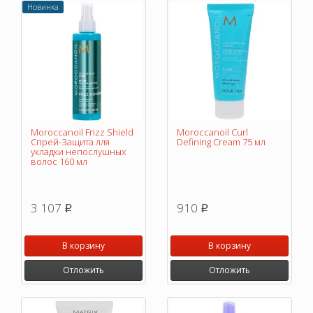
Новинка
Moroccanoil Frizz Shield
Moroccanoil Curl
Спрей-Защита лля
Defining Cream 75 мл
укладки непослушных
волос 160 мл
3 107
910
p
p
В корзину
В корзину
Отложить
Отложить