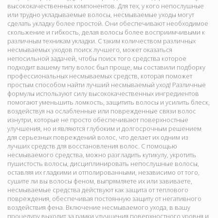
высококачественных компонентов. Для тех, у кого непослушные
или трудно укладываемые волосы, несмываемые уходы могут
сделать укладку более простой. Они обеспечивают необходимое
скольжение и гибкость, делая волосы более восприимчивыми к
различным техникам укладки. С таким количеством различных
несмываемых уходов поиск лучшего, может оказаться
непосильной задачей, чтобы поиск того средства которое
подходит вашему типу волос был проще, мы составили подборку
профессиональных несмываемых средств, которая поможет
простым способом найти лучший несмываемый уход! Различные
формулы используют силу высококачественных ингредиентов
помогают уменьшить ломкость, защитить волосы и усилить блеск,
воздействуя на ослабленные или поврежденные связи волос
изнутри, которые не просто обеспечивают поверхностные
улучшения, но и являются глубоким и долгосрочным решением
для серьезных повреждений волос, что делает их одним из
лучших средств для восстановления волос. С помощью
несмываемого средства, можно разгладить кутикулу, укротить
пушистость волосы, дисциплинировать непослушные волосы,
оставляя их гладкими и отполированными, независимо от того,
сушите ли вы волосы феном, выпрямляете их или завиваете,
несмываемые средства действуют как защита от теплового
повреждения, обеспечивая постоянную защиту от негативного
воздействия фена. Включение несмываемого ухода, в вашу
процедуру выходит за рамки улучшения поверхностного уровня и