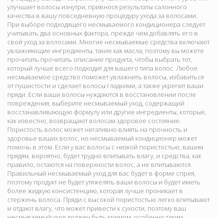
улучшает волосы изнутри, привнося результаты салонного
качества в вашу повседневную процедуру ухода за волосами.
При выборе подходящего несмываемого кондиционера следует
учитывать два основных фактора, прежде чем добавлять его в
свой уход за волосами. Многие несмываемые средства включают
увлажняющие ингредиенты, такие как масла, поэтому вы можете
прочитать прочитать описание продукта, чтобы выбрать тот,
который лучше всего подходит для вашего типа волос. Любое
несмываемое средство поможет увлажнить волосы, избавиться
от пушистости и сделает волосы гладкими, а также укрепит ваши
пряди. Если ваши волосы нуждаются в восстановлении после
повреждения, выберите несмываемый уход, содержащий
восстанавливающую формулу или другие ингредиенты, которые,
как известно, возвращают волосам здоровое состояние.
Пористость волос может негативно влиять на прочность и
здоровье ваших волос, но несмываемый кондиционер может
помочь в этом. Если у вас волосы с низкой пористостью, вашим
прядям, вероятно, будет трудно впитывать влагу, и средства, как
правило, остаются на поверхности волос, а не впитываются.
Правильный несмываемый уход для вас будет в форме спрея,
поэтому продукт не будет утяжелять ваши волосы и будет иметь
более жидкую консистенцию, которая лучше проникает в
стержень волоса. Пряди с высокой пористостью легко впитывают
и отдают влагу, что может привести к сухости, поэтому ваш
несмываемый уход должен быть кремом, особенно таким,