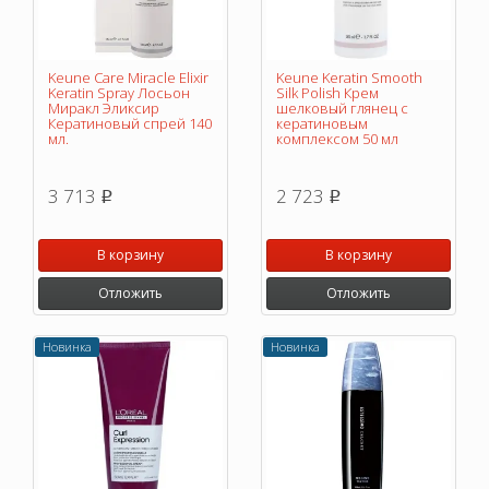
Keune Care Miracle Elixir
Keune Keratin Smooth
Keratin Spray Лосьон
Silk Polish Крем
Миракл Эликсир
шелковый глянец с
Кератиновый спрей 140
кератиновым
мл.
комплексом 50 мл
3 713
2 723
p
p
В корзину
В корзину
Отложить
Отложить
Новинка
Новинка