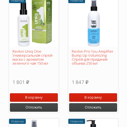
Новинка
Новинка
Revlon Uniq One
Revlon Pro You Amplifier
Универсальная спрей-
Bump Up Volumizing
маска с ароматом
Спрей для придания
зеленого чая 150 мл
объема 250 мл
1 801
1 847
p
p
В корзину
В корзину
Отложить
Отложить
Новинка
Новинка