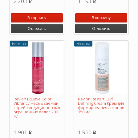
2 203
1 193
p
p
В корзину
В корзину
Отложить
Отложить
Новинка
Новинка
Revlon Equave Color
Revlon Restart Curl
Vibrancy Несмываемый
Defining Cream Крем для
спрей-кондиционер для
формирования локонов
окрашенных волос 200
150 мл
мл
1 901
1 960
p
p