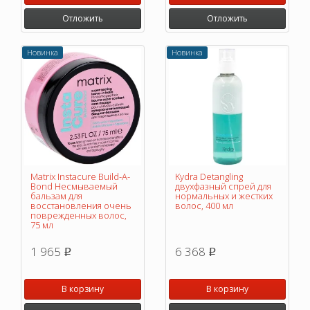
Отложить
Отложить
Новинка
Новинка
Matrix Instacure Build-A-
Kydra Detangling
Bond Несмываемый
двухфазный спрей для
бальзам для
нормальных и жестких
восстановления очень
волос, 400 мл
поврежденных волос,
75 мл
1 965
6 368
p
p
В корзину
В корзину