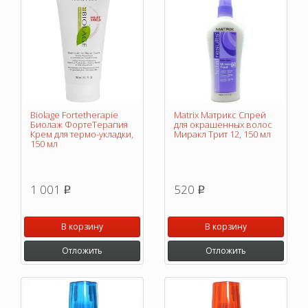
Biolage Fortetherapie
Matrix Матрикс Спрей
Биолаж ФортеТерапия
для окрашенных волос
Крем для термо-укладки,
Миракл Трит 12, 150 мл
150 мл
1 001
520
p
p
В корзину
В корзину
Отложить
Отложить