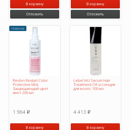
В корзину
В корзину
Отложить
Отложить
Новинка
Revlon Restart Color
Lebel IAU Serum Hair
Protective Mist
Treatment Oil эссенция
Защищающий цвет
для волос 100 мл
мист 200 мл
1 964
4 413
p
p
В корзину
В корзину