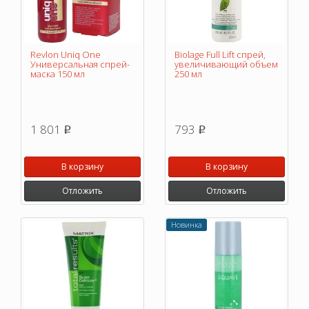
Revlon Uniq One
Biolage Full Lift спрей,
Универсальная спрей-
увеличивающий объем
маска 150 мл
250 мл
1 801
793
p
p
В корзину
В корзину
Отложить
Отложить
Новинка