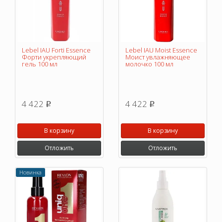
Lebel IAU Forti Essence
Lebel IAU Moist Essence
Форти укрепляющий
Моист увлажняющее
гель 100 мл
молочко 100 мл
4 422
4 422
p
p
В корзину
В корзину
Отложить
Отложить
Новинка