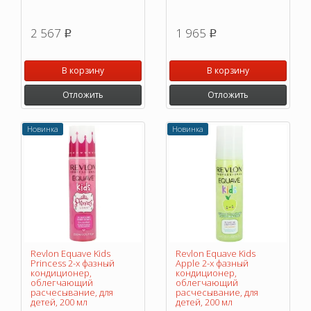
2 567
1 965
p
p
В корзину
В корзину
Отложить
Отложить
Новинка
Новинка
Revlon Equave Kids
Revlon Equave Kids
Princess 2-х фазный
Apple 2-х фазный
кондиционер,
кондиционер,
облегчающий
облегчающий
расчесывание, для
расчесывание, для
детей, 200 мл
детей, 200 мл