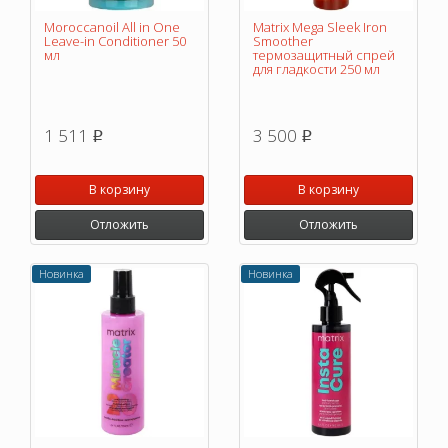
Moroccanoil All in One
Matrix Mega Sleek Iron
Leave-in Conditioner 50
Smoother
мл
термозащитный спрей
для гладкости 250 мл
1 511
3 500
p
p
В корзину
В корзину
Отложить
Отложить
Новинка
Новинка