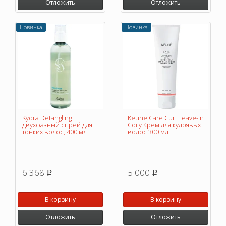
Отложить
Отложить
Новинка
Новинка
Kydra Detangling
Keune Care Curl Leave-in
двухфазный спрей для
Coily Крем для кудрявых
тонких волос, 400 мл
волос 300 мл
6 368
5 000
p
p
В корзину
В корзину
Отложить
Отложить