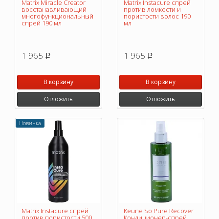
Matrix Miracle Creator
Matrix Instacure cпрей
восстанавливающий
против ломкости и
многофункциональный
пористости волос 190
спрей 190 мл
мл
1 965
1 965
p
p
В корзину
В корзину
Отложить
Отложить
Новинка
Matrix Instacure cпрей
Keune So Pure Recover
против пористости 500
Кондиционер-спрей