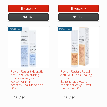
В корзину
В корзину
Отложить
Отложить
Новинка
Новинка
Revlon Restart Hydration
Revlon Restart Repair
Anti-Frizz Moisturing
Anti-Split Ends Sealing
Drops Капли для
Drops
увлажнения и
Запечатывающие
разглаживания волос
капли для секущихся
50 мл
кончиков 50 мл
2 107
2 107
p
p