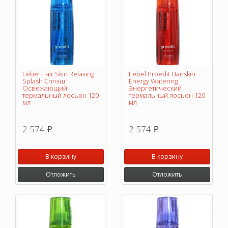
Lebel Hair Skin Relaxing
Lebel Proedit Hairskin
Splash Сплэш
Energy Watering
Освежающий
Энергетический
термальный лосьон 120
термальный лосьон 120
мл
мл
2 574
2 574
p
p
В корзину
В корзину
Отложить
Отложить