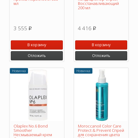
мл
Восстанавливающий
200 мл
3 555
4 416
p
p
В корзину
В корзину
Отложить
Отложить
Новинка
Новинка
Olaplex No.6 Bond
Moroccanoil Color Care
Smoother
Protect & Prevent Спрей
Несмываемый крем
для сохранения цвета