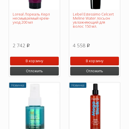
Loreal Лореаль Керл
Lebel Estessimo Celcert
несмываемый крем-
Meline Water лосьон
уход 200 мл
увлажняющий для
волос 150 мл.
2 742
4 558
p
p
В корзину
В корзину
Отложить
Отложить
Новинка
Новинка