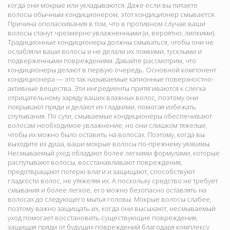
когда они мокрые или укладываются. Даже если вы питаете
волосы обычным кондиционером, этот кондиционер смывается.
Причина ополаскивания в том, что в противном случае ваши
волосы станут чрезмерно увлажненными (и, вероятно, липкими).
Традиционные кондиционеры должны смываться, чтобы они не
ослабляли ваши волосы и не делали их ломкими, тусклыми и
подверженными повреждениям. Давайте рассмотрим, что
кондиционеры делают в первую очередь. Основной компонент
кондиционера — это так называемые катионные поверхностно-
активные вещества. Эти ингредиенты притягиваются к слегка
отрицательному заряду ваших влажных волос, поэтому они
покрывают пряди и делают их гладкими, помогая избежать
спутывания. По сути, смываемые кондиционеры обеспечивают
волосам необходимое увлажнение, но они слишком тяжелые,
чтобы их можно было оставить на волосах. Поэтому, когда вы
выходите из душа, ваши мокрые волосы по-прежнему уязвимы.
Несмываемый уход обладают более легкими формулами, которые
распутывают волосы, восстанавливают повреждения,
предотвращают потерю влаги и защищают, способствуют
гладкости волос, не утяжеляя их. А поскольку средство не требует
смывания и более легкое, его можно безопасно оставлять на
волосах до следующего мытья головы. Мокрые волосы слабее,
поэтому важно защищать их, когда они высыхают, несмываемый
уход помогает восстановить существующие повреждения,
защищая пряди от будущих повреждений благодаря комплексу