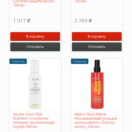
Система защиты волос
160 мл
100 мл
1 917
2 769
p
p
В корзину
В корзину
Отложить
Отложить
Новинка
Новинка
Keune Care Vital
Matrix Glow Mania
Nutrition Основное
Несмываемый уход для
питание протеиновый
интенсивного блеска
спрей 200 мл
волос, 250 мл