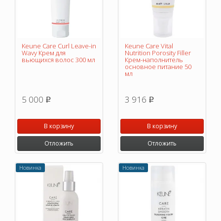
Keune Care Curl Leave-in
Keune Care Vital
Wavy Крем для
Nutrition Porosity Filler
вьющихся волос 300 мл
Крем-наполнитель
основное питание 50
мл
5 000
3 916
p
p
В корзину
В корзину
Отложить
Отложить
Новинка
Новинка