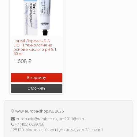
Loreal Лореаль DIA
LIGHT технология на
основе кислого pH 8.1,
60 мл
1 608
p
В корзину
Отложить
©
www.europa-shop.ru
, 2026
europavip@rambler.ru, am2011@ro.ru
+7 (495) 6699766
125130, Москва г, Клары Цеткин ул, дом 31, этаж 1