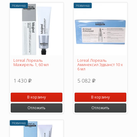
Новинка
Новинка
Loreal Лореаль
Loreal Лореаль
Мажирель 1, 60 мл
Аминексил Эдванст 10 х
6 мл
1 430
5 082
p
p
В корзину
В корзину
Отложить
Отложить
Новинка