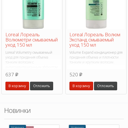
Loreal Лореаль
Loreal Лореаль Волюм
Волюметри смываемый
Экспанд смываемый
уход 150 мл
уход 150 мл
Loreal Volumetry смываемый
Volume Expand кондиционер для
уход для придания объема
придания объема и плотности
тонким волосам с
тонким и хрупким волосам.
антигравитационным эффектом
637
520
p
p
В корзину
Отложить
В корзину
Отложить
Новинки
Новинка
Новинка