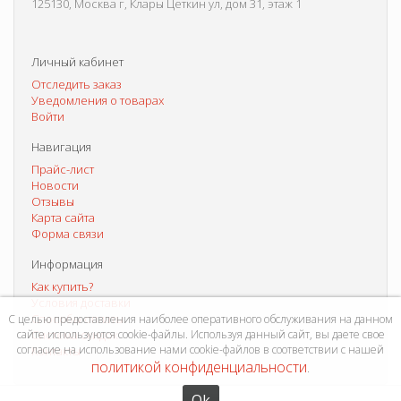
125130, Москва г, Клары Цеткин ул, дом 31, этаж 1
Личный кабинет
Отследить заказ
Уведомления о товарах
Войти
Навигация
Прайс-лист
Новости
Отзывы
Карта сайта
Форма связи
Информация
Как купить?
Условия доставки
Способы оплаты
С целью предоставления наиболее оперативного обслуживания на данном
сайте используются cookie-файлы. Используя данный сайт, вы даете свое
Система скидок
согласие на использование нами cookie-файлов в соответствии с нашей
Контакты
политикой конфиденциальности
.
Ok