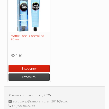
Matrix Tonal Control 6A
90 мл
981
p
В корзину
Отложить
©
www.europa-shop.ru
, 2026
europavip@rambler.ru, am2011@ro.ru
+7 (495) 6699766