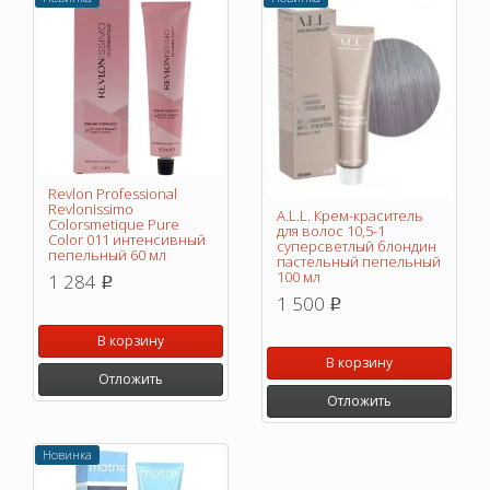
Revlon Professional
Revlonissimo
A.L.L. Крем-краситель
Colorsmetique Pure
для волос 10,5-1
Color 011 интенсивный
суперсветлый блондин
пепельный 60 мл
пастельный пепельный
100 мл
1 284
p
1 500
p
В корзину
В корзину
Отложить
Отложить
Новинка