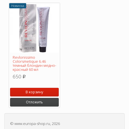
Новинка
Revlonissimo
Colorsmetique 6.46
темный блондин медно-
красный 60 мл
650
p
В корзину
Отложить
©
www.europa-shop.ru
, 2026