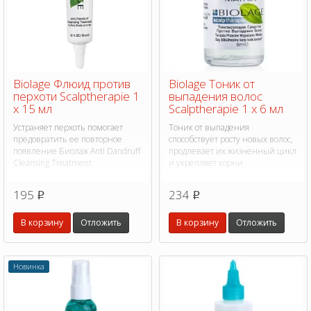
Biolage Флюид против
Biolage Тоник от
перхоти Scalptherapie 1
выпадения волос
х 15 мл
Scalptherapie 1 х 6 мл
Устраняет перхоть помогает
Тоник от выпадения
предовратить ее повторное
способствует росту новых волос,
появление Биолаж Anti Dandruff
продлевает их жизненный цикл
Cleansing Treatment
и укрепляет корни
195
234
p
p
В корзину
Отложить
В корзину
Отложить
Новинка