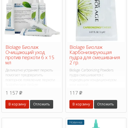
Biolage Биолаж
Biolage Биолаж
Очищающий уход
Карбонизирующая
против перхоти 6 х 15
пудра для смешивания
мл
2 гр.
Деликатно устраняет перхоть
Biolage Carbonizing Powders
помогает предовратить
пудра смешивается с
повторное появление перхоти
подходящим кондиционером
Scalptherapie biolage
или маской
1 157
117
p
p
В корзину
Отложить
В корзину
Отложить
Новинка