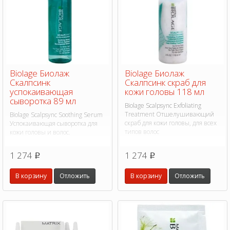
Biolage Биолаж
Biolage Биолаж
Скалпсинк
Скалпсинк скраб для
успокаивающая
кожи головы 118 мл
сыворотка 89 мл
Biolage Scalpsync Exfoliating
Treatment Отшелушивающий
Biolage Scalpsync Soothing Serum
скраб для кожи головы, для всех
Успокаивающая сыворотка для
типов волос
кожи головы и волос.
1 274
1 274
p
p
В корзину
Отложить
В корзину
Отложить