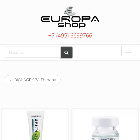
+7 (495) 6699766
Toggle
naviga
←
BIOLAGE SPA Therapy