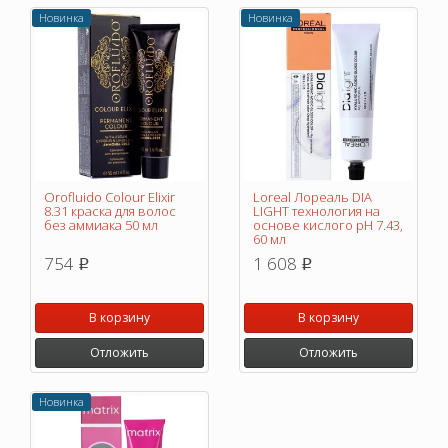
Новинка
Новинка
Orofluido Colour Elixir
Loreal Лореаль DIA
8.31 краска для волос
LIGHT технология на
без аммиака 50 мл
основе кислого pH 7.43,
60 мл
754
1 608
p
p
В корзину
В корзину
Отложить
Отложить
Новинка