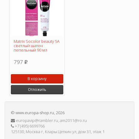
Matrix Socolor beauty 5A
светлый шатен
пепельный 90 мл
797
p
В корзину
Отложить
©
www.europa-shop.ru
, 2026
europavip@rambler.ru, am2011@ro.ru
+7 (495) 6699766
125130, Москва г, Клары Цеткин ул, дом 31, этаж 1