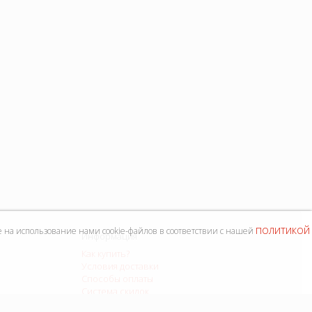
политикой
е на использование нами cookie-файлов в соответствии с нашей
Информация
Как купить?
Условия доставки
Способы оплаты
Система скидок
Контакты