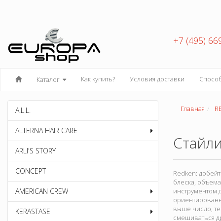
+7 (495) 66
Как купить?
Условия доставки
Спосо
Каталог
Главная
R
A.L.L.
ALTERNA HAIR CARE
Стайли
ARLI'S STORY
CONCEPT
Redken: добейт
блеска, объема
AMERICAN CREW
инструментом 
ориентированы 
выше число, те
KERASTASE
смешиваться др