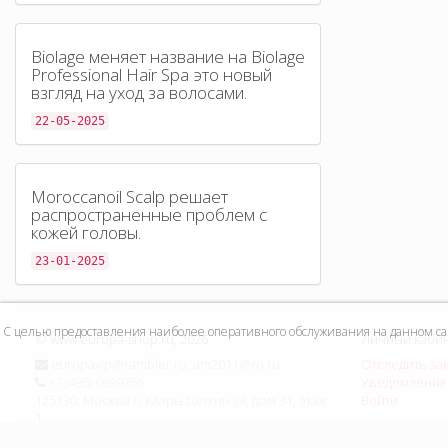
Biolage меняет название на Biolage
Professional Hair Spa это новый
взгляд на уход за волосами.
22-05-2025
Moroccanoil Scalp решает
распространенные проблем с
кожей головы.
23-01-2025
С целью предоставления наиболее оперативного обслуживания на данном сайт
©
www.europa-shop.ru
, 2026
Личный каби
europavip@rambler.ru, am2011@ro.ru
Отследить за
+7 (495) 6699766
Уведомления 
125130, Москва г, Клары Цеткин ул, дом 31, этаж
Войти
1