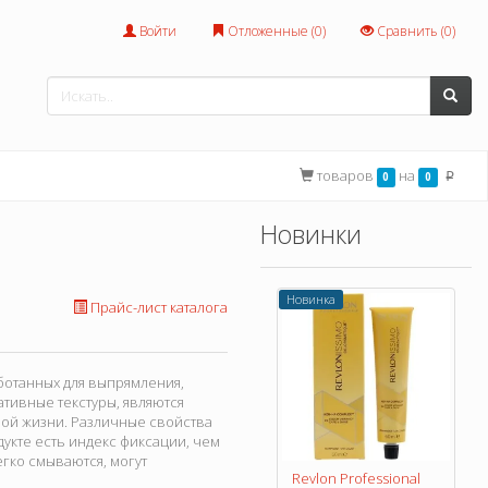
Войти
Отложенные (
0
)
Сравнить (
0
)
товаров
на
0
0
p
Новинки
Новинка
Прайс-лист каталога
ботанных для выпрямления,
ативные текстуры, являются
ой жизни. Различные свойства
укте есть индекс фиксации, чем
егко смываются, могут
Revlon Professional