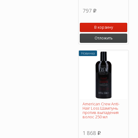
797
p
В корзину
Отложить
Новинка
American Crew Anti-
Hair Loss Шампунь
против выпадения
волос 250 мл
1 868
p