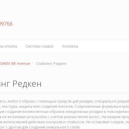
99766
бы оплаты
Система скидок
Контакты
EDKEN 5th Avenue
Стайлинг Редкен
нг Редкен
есь любого образа с помощью средств для укладки, специально разра
, текстуры, защиты или создания локонов. Современные формулы и кре
для создания великолепных образов ежедневных укладок в повседневн
на желаемые результаты с учетом разных типов волос. На каждом прод
м интенсивней действие контроля и стойкости. Не оставляют следов, л
уг с другом для создания уникального стиля.