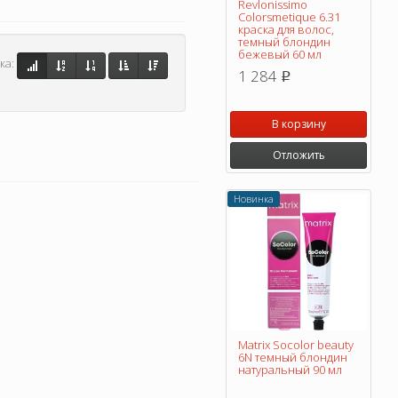
Revlonissimo
Colorsmetique 6.31
краска для волос,
темный блондин
бежевый 60 мл
ка:
1 284
p
В корзину
Отложить
Новинка
Matrix Socolor beauty
6N темный блондин
натуральный 90 мл