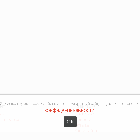
е используются cookie-файлы. Используя данный сайт, вы даете свое согласи
нет
Навигация
конфиденциальности
.
каз
Прайс-лист
о товарах
Новости
Ok
Отзывы
Карта сайта
Форма связи