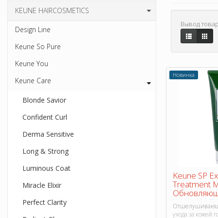
KEUNE HAIRCOSMETICS
Вывод товар
Design Line
Keune So Pure
Keune You
Новинка
Keune Care
Blonde Savior
Confident Curl
Derma Sensitive
Long & Strong
Luminous Coat
Keune SP Exf
Treatment 
Miracle Elixir
Обновляющ
Perfect Clarity
Отшелушивающа
ухода за кожей 