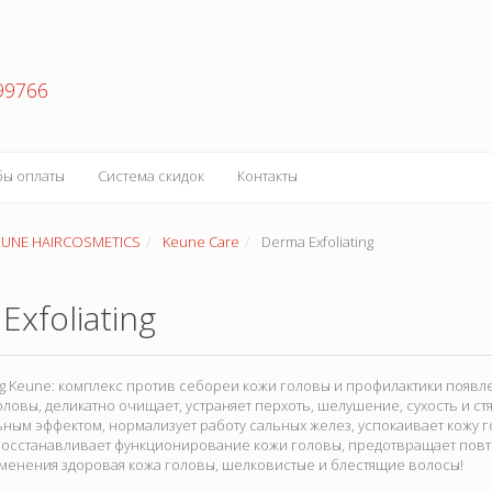
99766
бы оплаты
Система скидок
Контакты
EUNE HAIRCOSMETICS
Keune Care
Derma Exfoliating
Exfoliating
ing Keune: комплекс против себореи кожи головы и профилактики появле
ловы, деликатно очищает, устраняет перхоть, шелушение, сухость и ст
ным эффектом, нормализует работу сальных желез, успокаивает кожу г
Восстанавливает функционирование кожи головы, предотвращает повт
менения здоровая кожа головы, шелковистые и блестящие волосы!