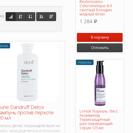
Revlonissimo
Colorsmetique 8.4
светлый блондин
медный 60 мл
ка:
1 284
p
В корзину
винка
Отложить
Новинка
une Dandruff Detox
Loreal Лореаль Лисс
мпунь против перхоти
Анлимитид
0 мл
Термозащитный
разглаживающий
мпунь Детокс Уход воздействуют на
серум 125 мл
рхоть непосредственно в источнике