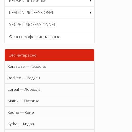
REDKEN 5th Avenue
REVLON PROFESSIONAL
SECRET PROFESSIONNEL
Фены профессиональные
Это интересно:
Kerastase — Керастаз
Redken — Редкен
Loreal — Лореаль
Matrix — Матрикс
Keune — Кене
Kydra — Кидра