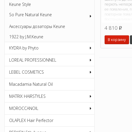
Keune Style
перхоть непоср
ее появления, 
повторное появ
So Pure Natural Keune
Восстанавливае
защитные функц
Аксессуары дозаторы Keune
4 810
p
1922 by J.M.Keune
В корзину
KYDRA by Phyto
LOREAL PROFESSIONNEL
LEBEL COSMETICS
Macadamia Natural Oil
MATRIX HAIRSTYLES
MOROCCANOIL
OLAPLEX Hair Perfector