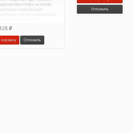
ищения кожи головы на основе
Отложить
туральных скрабирующих
крогранул, удаляет омертвевшие
тки кожи, снимает зуд и
здражение.
428
p
 корзину
Отложить