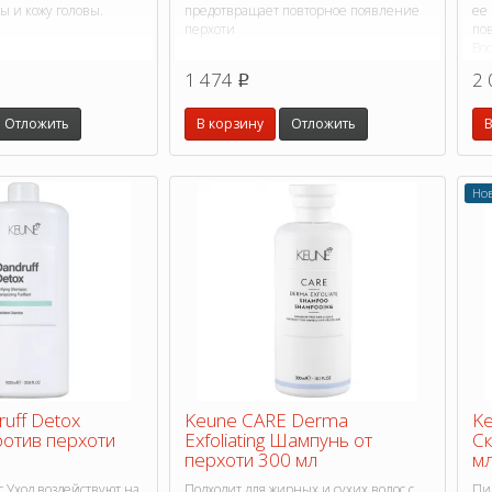
ы и кожу головы.
предотвращает повторное появление
ее
перхоти
по
Во
за
1 474
2 
p
Отложить
В корзину
Отложить
В
Но
uff Detox
Keune CARE Derma
Ke
отив перхоти
Exfoliating Шампунь от
Ск
перхоти 300 мл
мл
 Уход воздействуют на
Подходит для жирных и сухих волос с
Пи