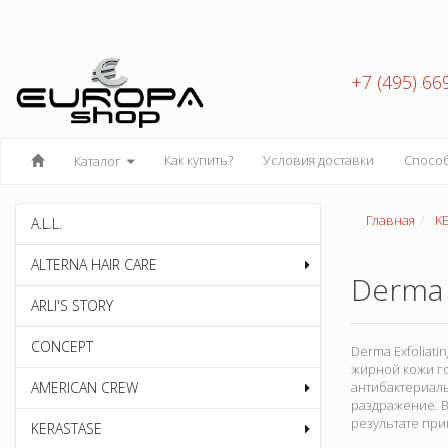
+7 (495) 66
Как купить?
Условия доставки
Спосо
Каталог
Главная
K
A.L.L.
ALTERNA HAIR CARE
Derma 
ARLI'S STORY
CONCEPT
Derma Exfoliat
жирной кожи го
AMERICAN CREW
антибактериаль
раздражение. 
результате при
KERASTASE