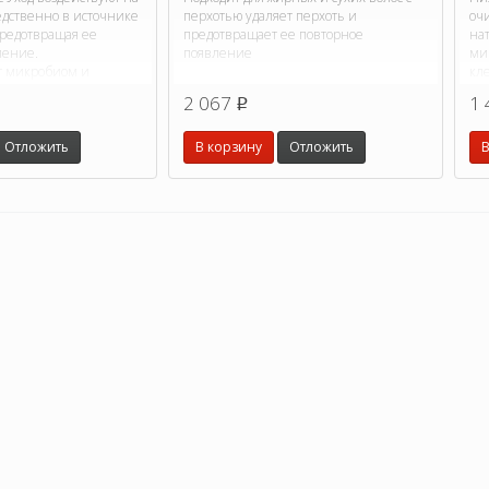
едственно в источнике
перхотью удаляет перхоть и
оч
предотвращая ее
предотвращает ее повторное
на
ление.
появление
ми
т микробиом и
кле
ии кожи головы.
ра
2 067
1 
p
Отложить
В корзину
Отложить
В