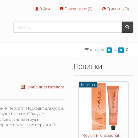
Войти
Отложенные (
0
)
Сравнить (
0
)
товаров
на
0
0
p
Новинки
Новинка
Прайс-лист каталога
ния перхоти. Подходит для сухой,
янутость кожи. Обладает
оловы, снимает зуд и
орное появление перхоти. В
Revlon Professional