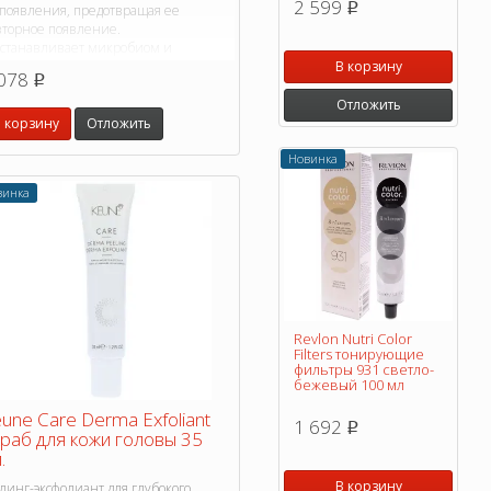
2 599
p
 появления, предотвращая ее
вторное появление.
сстанавливает микробиом и
щитные функции кожи головы.
В корзину
078
p
Отложить
 корзину
Отложить
Новинка
винка
Revlon Nutri Color
Filters тонирующие
фильтры 931 cветло-
бежевый 100 мл
une Care Derma Exfoliant
1 692
p
раб для кожи головы 35
.
В корзину
линг-эксфолиант для глубокого