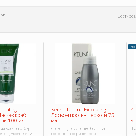
ов:
Сортиров
Но
oliating
Keune Derma Exfoliating
Ke
Маска-скраб
Лосьон против перхоти 75
Ша
ий 100 мл
мл
30
я маска скраб для
Средство для лечения большинства
Ша
головы, укрепляет и
постоянных форм перхоти
пе