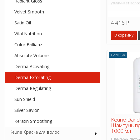
Radiant Gloss
увлажняет волос
Velvet Smooth
4 416
Satin Oil
p
Vital Nutrition
В корзину
Color Brillianz
Новинка
Absolute Volume
Derma Activating
Derma Exfoliating
Derma Regulating
Sun Shield
Silver Savior
Keune Dandr
Keratin Smoothing
Шампунь пр
1000 мл
Keune Краска для волос
Шампунь Детокс