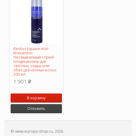
Revlon Equave Anti-
Brassiness
Несмываемый спрей-
кондиционер для
светлых, седых или
обесцвеченных волос
200 мл
1 901
p
В корзину
Отложить
©
www.europa-shop.ru
, 2026