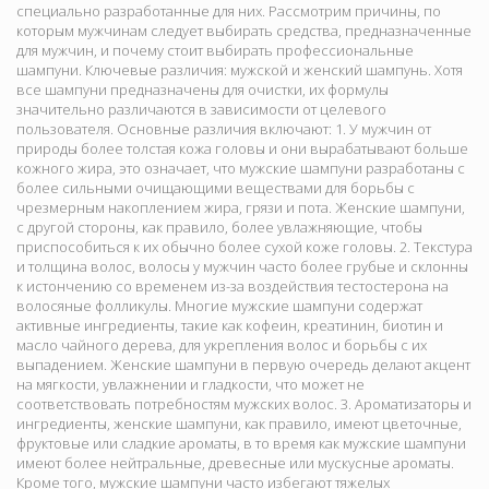
специально разработанные для них. Рассмотрим причины, по
которым мужчинам следует выбирать средства, предназначенные
для мужчин, и почему стоит выбирать профессиональные
шампуни. Ключевые различия: мужской и женский шампунь. Хотя
все шампуни предназначены для очистки, их формулы
значительно различаются в зависимости от целевого
пользователя. Основные различия включают: 1. У мужчин от
природы более толстая кожа головы и они вырабатывают больше
кожного жира, это означает, что мужские шампуни разработаны с
более сильными очищающими веществами для борьбы с
чрезмерным накоплением жира, грязи и пота. Женские шампуни,
с другой стороны, как правило, более увлажняющие, чтобы
приспособиться к их обычно более сухой коже головы. 2. Текстура
и толщина волос, волосы у мужчин часто более грубые и склонны
к истончению со временем из-за воздействия тестостерона на
волосяные фолликулы. Многие мужские шампуни содержат
активные ингредиенты, такие как кофеин, креатинин, биотин и
масло чайного дерева, для укрепления волос и борьбы с их
выпадением. Женские шампуни в первую очередь делают акцент
на мягкости, увлажнении и гладкости, что может не
соответствовать потребностям мужских волос. 3. Ароматизаторы и
ингредиенты, женские шампуни, как правило, имеют цветочные,
фруктовые или сладкие ароматы, в то время как мужские шампуни
имеют более нейтральные, древесные или мускусные ароматы.
Кроме того, мужские шампуни часто избегают тяжелых