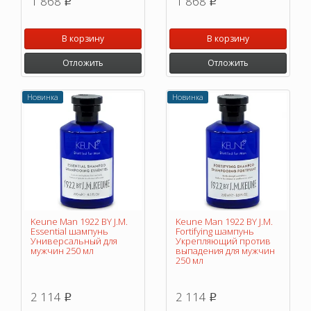
1 868
1 868
p
p
В корзину
В корзину
Отложить
Отложить
Новинка
Новинка
Keune Man 1922 BY J.M.
Keune Man 1922 BY J.M.
Essential шампунь
Fortifying шампунь
Универсальный для
Укрепляющий против
мужчин 250 мл
выпадения для мужчин
250 мл
2 114
2 114
p
p