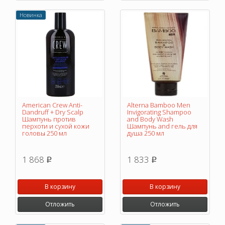
Новинка
American Crew Anti-
Alterna Bamboo Men
Dandruff + Dry Scalp
Invigorating Shampoo
Шампунь против
and Body Wash
перхоти и сухой кожи
Шампунь and гель для
головы 250 мл
душа 250 мл
1 868
1 833
p
p
В корзину
В корзину
Отложить
Отложить