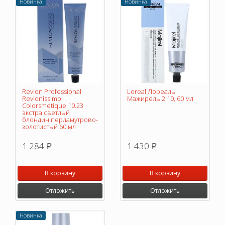
Новинка
Новинка
Revlon Professional
Loreal Лореаль
Revlonissimo
Мажирель 2.10, 60 мл
Colorsmetique 10.23
экстра светлый
блондин перламутрово-
золотистый 60 мл
1 284
1 430
p
p
В корзину
В корзину
Отложить
Отложить
Новинка