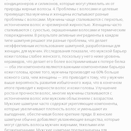
кондиционеров и силиконов, которые могут утяжелить их от
природы жирные волосы. 4. Проблемы с волосами и целевые
преимущества мужчины и женщины испытывают разные
проблемы с волосами. Мужчины чаще сталкиваются с перхотью,
истончением волос и чрезмерной жирностью. Женщины часто
сталкиваются с сухостью, окрашенными волосами и термическим
повреждением. В результате активные ингредиенты в каждом
типе шампуня решают эти разные проблемы, что делает
неэффективным использование шампуней, разработанных для
женщин, для мужчин. Исследования показали, что мужской барьер
кожи головы слабее женского, поскольку у него ниже уровень
керамидов, что делает его более восприимчивым к потере белка
— оба эти компонента являются важными компонентами барьера
кожи головы, кроме того, мужчины производят на 60% больше
кожного сала, чем женщины — это приводит к тому, что у мужчин
выше вероятность развития избыточного жира, что в конечном
итоге приводит к жирности волос и кожи головы. Улучшение
роста и прочности волос, многие мужчины сталкиваются с
истончением волос или мужским облысением с возрастом.
Мужские шампуни часто содержат укрепляющие компоненты,
которые увеличивают плотность волос и уменьшают их
выпадение, обеспечивая более крепкие пряди. В женские
шампуни обычно добавляют увлажняющие вещества, которые
могут сделать волосы мужчин жирными, тяжелыми или
безжизненными. Мужские шампуни предназначены для