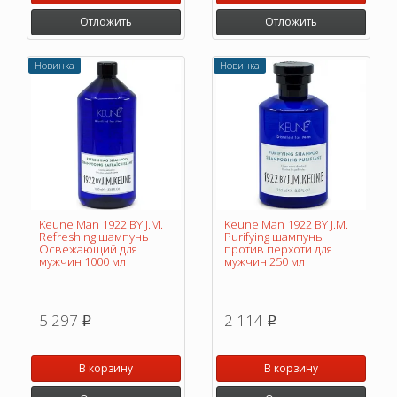
Отложить
Отложить
Новинка
Новинка
Keune Man 1922 BY J.M.
Keune Man 1922 BY J.M.
Refreshing шампунь
Purifying шампунь
Освежающий для
против перхоти для
мужчин 1000 мл
мужчин 250 мл
5 297
2 114
p
p
В корзину
В корзину