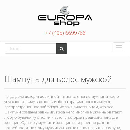
+7 (495) 6699766
Toggle
naviga
Шампунь для волос мужской
Когда дело доходит до личной гигиены, многие мужчины часто
упускают из виду важность выбора правильного шампуня,
распространенное заблуждение заключается в том, что все
шампуни созданы равными, из-за чего многие мужчины хватают
любую бутылочку с полки; часто ту, которая предназначена для
женщин. Однако у мужчин и женщин совершенно разные
потребности, поэтому мужчинам важно использовать шампуни,