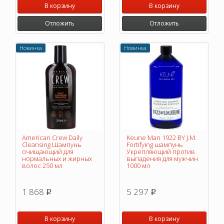
В корзину
В корзину
Отложить
Отложить
Новинка
Новинка
American Crew Daily
Keune Man 1922 BY J.M.
Cleansing Шампунь
Fortifying шампунь
очищающий для
Укрепляющий против
нормальных и жирных
выпадения для мужчин
волос 250 мл
1000 мл
1 868
5 297
p
p
В корзину
В корзину