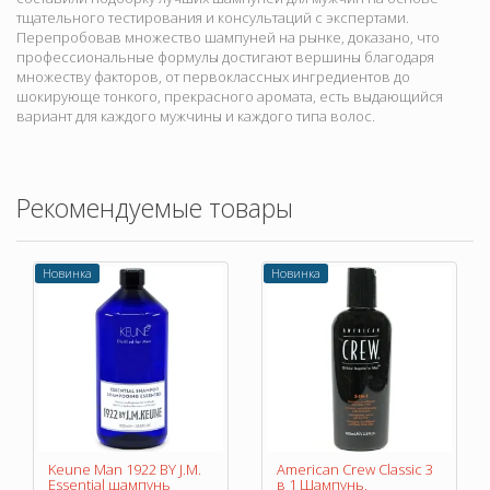
тщательного тестирования и консультаций с экспертами.
Перепробовав множество шампуней на рынке, доказано, что
профессиональные формулы достигают вершины благодаря
множеству факторов, от первоклассных ингредиентов до
шокирующе тонкого, прекрасного аромата, есть выдающийся
вариант для каждого мужчины и каждого типа волос.
Рекомендуемые товары
Новинка
Новинка
Keune Man 1922 BY J.M.
American Crew Classic 3
Essential шампунь
в 1 Шампунь,