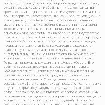
эффективного очищения без чрезмерного кондиционирования,
сохраняя волосы свежими и объемными. 4. Более подходящий
аромат, если вы предпочитаете свежий и мужественный запах, то
лучшим вариантом будет мужской шампунь. Ароматы специально
подобраны так, чтобы быть более тонкими и мужественными по
сравнению с типичными сладкими или цветочными ароматами,
которые можно найти в женских шампунях. Когда следует
обновить уход за волосами? Если вы все еще используете тот же
шампунь, который у вас был годами, возможно, пришло время для
обновления. Вот несколько признаков того, что ваши текущие
продукты не справляются: Кожа головы зудит и раздражается,
волосы кажутся жирными даже после мытья, ваши волосы
выглядят тусклыми или лишенными объема, вы замечаете, что
волосы стали ломкими и истончились сильнее, чем обычно.
Тенденция к премиальным шампуням набирает обороты. В то
время как массовая продукция продолжает доминировать,
наблюдается заметный сдвиг в сторону высококачественных,
роскошных шампуней, которые предлагают превосходное
качество и эффективность. Традиционные шампуни могут
содержать сульфаты, которые приводят к сухости, и синтетические
отдушки, которые могут нарушить гормональный фон и рост
волос. Вот почему так важно выбирать средства с натуральными,
качественными ингредиентами, которые, как доказано, очищают и
укрепляют волосы, не лишая кожу необходимой ей влаги. Мы
составили подборку лучших шампуней для мужчин на основе