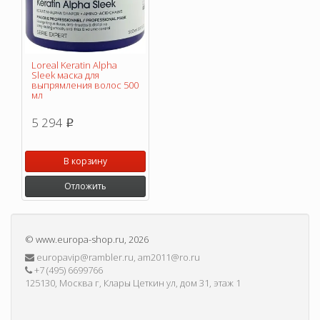
Loreal Keratin Alpha
Sleek маска для
выпрямления волос 500
мл
5 294
p
В корзину
Отложить
©
www.europa-shop.ru
, 2026
europavip@rambler.ru, am2011@ro.ru
+7 (495) 6699766
125130, Москва г, Клары Цеткин ул, дом 31, этаж 1