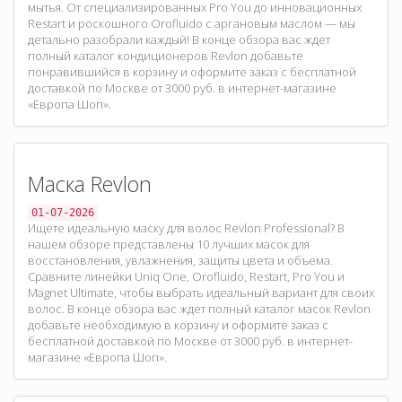
мытья. От специализированных Pro You до инновационных
Restart и роскошного Orofluido с аргановым маслом — мы
детально разобрали каждый! В конце обзора вас ждет
полный каталог кондиционеров Revlon добавьте
понравившийся в корзину и оформите заказ с бесплатной
доставкой по Москве от 3000 руб. в интернет-магазине
«Европа Шоп».
Маска Revlon
01-07-2026
Ищете идеальную маску для волос Revlon Professional? В
нашем обзоре представлены 10 лучших масок для
восстановления, увлажнения, защиты цвета и объема.
Сравните линейки Uniq One, Orofluido, Restart, Pro You и
Magnet Ultimate, чтобы выбрать идеальный вариант для своих
волос. В конце обзора вас ждет полный каталог масок Revlon
добавьте необходимую в корзину и оформите заказ с
бесплатной доставкой по Москве от 3000 руб. в интернет-
магазине «Европа Шоп».