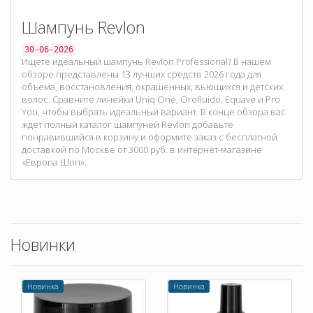
Шампунь Revlon
30-06-2026
Ищете идеальный шампунь Revlon Professional? В нашем
обзоре представлены 13 лучших средств 2026 года для
объема, восстановления, окрашенных, вьющихся и детских
волос. Сравните линейки Uniq One, Orofluido, Equave и Pro
You, чтобы выбрать идеальный вариант. В конце обзора вас
ждет полный каталог шампуней Revlon добавьте
понравившийся в корзину и оформите заказ с бесплатной
доставкой по Москве от 3000 руб. в интернет-магазине
«Европа Шоп».
Новинки
Новинка
Новинка