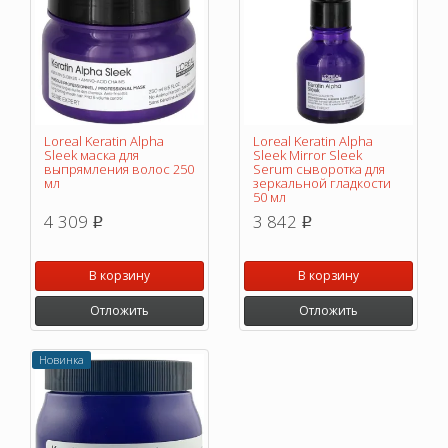
Loreal Keratin Alpha
Loreal Keratin Alpha
Sleek маска для
Sleek Mirror Sleek
выпрямления волос 250
Serum сыворотка для
мл
зеркальной гладкости
50 мл
4 309
3 842
p
p
В корзину
В корзину
Отложить
Отложить
Новинка