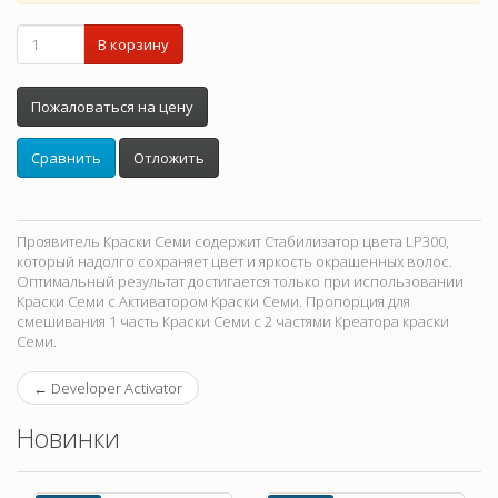
В корзину
Пожаловаться на цену
Сравнить
Отложить
Проявитель Краски Семи содержит Стабилизатор цвета LP300,
который надолго сохраняет цвет и яркость окрашенных волос.
Оптимальный результат достигается только при использовании
Краски Семи с Активатором Краски Семи. Пропорция для
смешивания 1 часть Краски Семи с 2 частями Креатора краски
Семи.
←
Developer Activator
Новинки