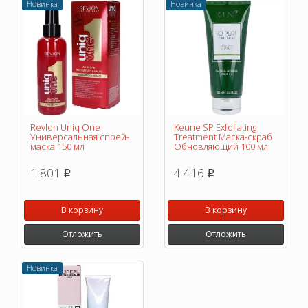
Новинка
Новинка
Revlon Uniq One
Keune SP Exfoliating
Универсальная спрей-
Treatment Маска-скраб
маска 150 мл
Обновляющий 100 мл
1 801
4 416
p
p
В корзину
В корзину
Отложить
Отложить
Новинка