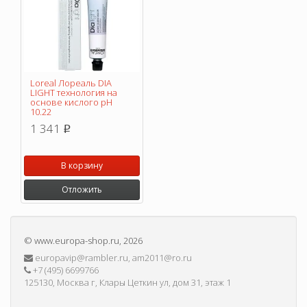
Loreal Лореаль DIA
LIGHT технология на
основе кислого pH
10.22
1 341
p
В корзину
Отложить
©
www.europa-shop.ru
, 2026
europavip@rambler.ru, am2011@ro.ru
+7 (495) 6699766
125130, Москва г, Клары Цеткин ул, дом 31, этаж 1