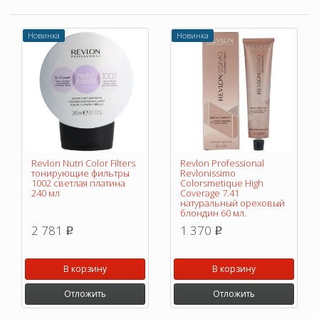
Новинка
Новинка
Revlon Nutri Color Filters
Revlon Professional
тонирующие фильтры
Revlonissimo
1002 светлая платина
Colorsmetique High
240 мл
Coverage 7.41
натуральный ореховый
блондин 60 мл.
2 781
1 370
p
p
В корзину
В корзину
Отложить
Отложить