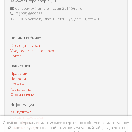
©
www.europa-shop.ru
, 2026
europavip@rambler.ru, am2011@ro.ru
+7 (495) 6699766
125130, Москва г, Клары Цеткин ул, дом 31, этаж 1
Личный кабинет
Отследить заказ
Уведомления о товарах
Войти
Навигация
Прайс-лист
Новости
Отзывы
Карта сайта
Форма связи
Информация
Как купить?
Условия доставки
Способы оплаты
С целью предоставления наиболее оперативного обслуживания на данном
сайте используются cookie-файлы. Используя данный сайт, вы даете свое
Система скидок