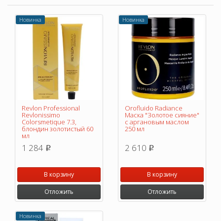
Новинка
Новинка
Revlon Professional
Orofluido Radiance
Revlonissimo
Маска "Золотое сияние"
Colorsmetique 7.3,
с аргановым маслом
блондин золотистый 60
250 мл
мл
1 284
2 610
p
p
В корзину
В корзину
Отложить
Отложить
Новинка