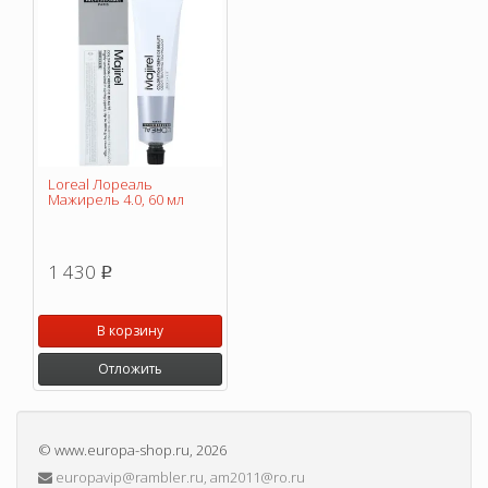
Loreal Лореаль
Мажирель 4.0, 60 мл
1 430
p
В корзину
Отложить
©
www.europa-shop.ru
, 2026
europavip@rambler.ru, am2011@ro.ru