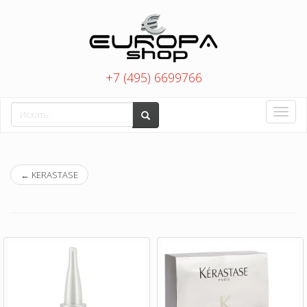
+7 (495) 6699766
Toggle
naviga
←
KERASTASE