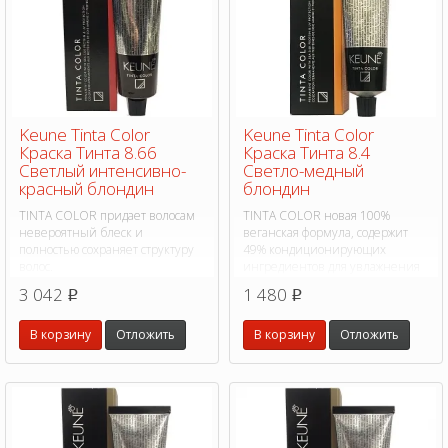
Keune Tinta Color
Keune Tinta Color
Краска Тинта 8.66
Краска Тинта 8.4
Светлый интенсивно-
Светло-медный
красный блондин
блондин
TINTA COLOR придает волосам
TINTA COLOR новая 100%
невероятный блеск и
веганская формула, содержит
полностью сохраняет структуру
49% кондиционирующих
волос.
ингредиентов для увлажнения
во время окрашивания, на 75%
3 042
1 480
p
p
больше питательных веществ.
В корзину
Отложить
В корзину
Отложить