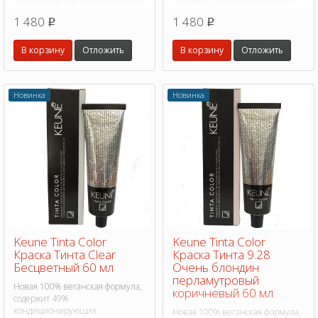
оттенков, усиления основных
нейтрализации нежелательных
тонов или создания уникальных
оттенков, усиления основных
1 480
1 480
p
p
оттенков.
тонов или создания уникальных
оттенков.
В корзину
Отложить
В корзину
Отложить
Новинка
Новинка
Keune Tinta Color
Keune Tinta Color
Краска Тинта Clear
Краска Тинта 9.28
Бесцветный 60 мл
Очень блондин
перламутровый
Новая 100% веганская формула,
коричневый 60 мл
содержит 49%
кондиционирующих
Новая 100% веганская формула,