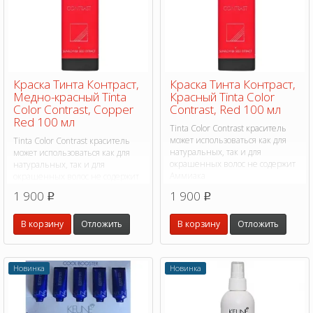
Краска Тинта Контраст,
Краска Тинта Контраст,
Медно-красный Tinta
Красный Tinta Color
Color Contrast, Copper
Contrast, Red 100 мл
Red 100 мл
Tinta Color Contrast краситель
может использоваться как для
Tinta Color Contrast краситель
натуральных, так и для
может использоваться как для
окрашенных волос не содержит
натуральных, так и для
Аммиака
окрашенных волос не содержит
Аммиака
1 900
1 900
p
p
В корзину
Отложить
В корзину
Отложить
Новинка
Новинка