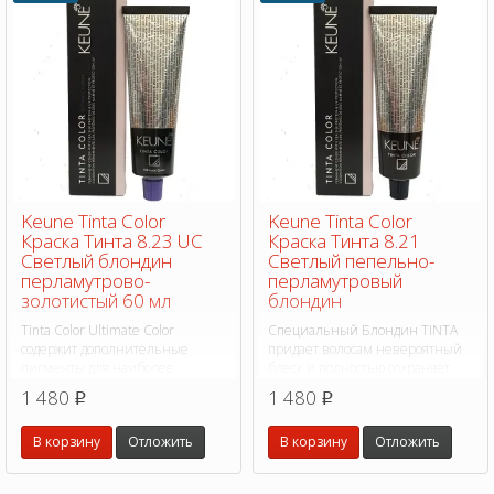
Keune Tinta Color
Keune Tinta Color
Краска Тинта 8.23 UC
Краска Тинта 8.21
Светлый блондин
Светлый пепельно-
перламутрово-
перламутровый
золотистый 60 мл
блондин
Tinta Color Ultimate Color
Специальный Блондин TINTA
содержит дополнительные
придает волосам невероятный
пигменты для наиболее
блеск и полностью сохраняет
интенсивного и абсолютно
структуру волос.
1 480
1 480
p
p
эффективного покрытия седых
волос от 50% и более.
В корзину
Отложить
В корзину
Отложить