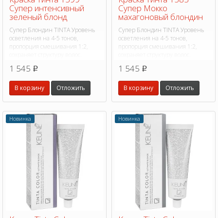
Супер интенсивный
Супер Мокко
зеленый блонд
махагоновый блондин
Супер Блондин TINTA Уровень
Супер Блондин TINTA Уровень
осветления на 4-5 тонов,
осветления на 4-5 тонов,
пропорция смешивания 1:2,
пропорция смешивания 1:2,
сохраняет структуру волос.
сохраняет структуру волос.
1 545
1 545
p
p
В корзину
Отложить
В корзину
Отложить
Новинка
Новинка