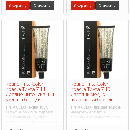
В корзину
Отложить
В корзину
Отложить
Keune Tinta Color
Keune Tinta Color
Краска Тинта 7.44
Краска Тинта 7.43
Средне-интенсивный
Светлый медно-
медный блондин
золотистый блондин
TINTA COLOR новая 100%
TINTA COLOR придает волосам
веганская формула, содержит
невероятный блеск и
49% кондиционирующих
полностью сохраняет структуру
ингредиентов для увлажнения
волос.
во время окрашивания, на 75%