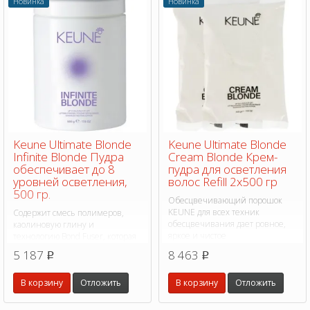
Новинка
Новинка
Keune Ultimate Blonde
Keune Ultimate Blonde
Infinite Blonde Пудра
Cream Blonde Крем-
обеспечивает до 8
пудра для осветления
уровней осветления,
волос Refill 2х500 гр
500 гр.
Обесцвечивающий порошок
KEUNE для всех техник
Содержит смесь полимеров,
обесцвечивания дает ровное,
каолиновую глину и
яркое и чистое
технологию Bond Fuser, которая
обесцвечивание, пшеничный
защищает существующие
5 187
8 463
p
p
белок защищает структуру волос
дисульфидные связи и создаёт
новые, сохраняя целостность
В корзину
Отложить
В корзину
Отложить
структуры волос