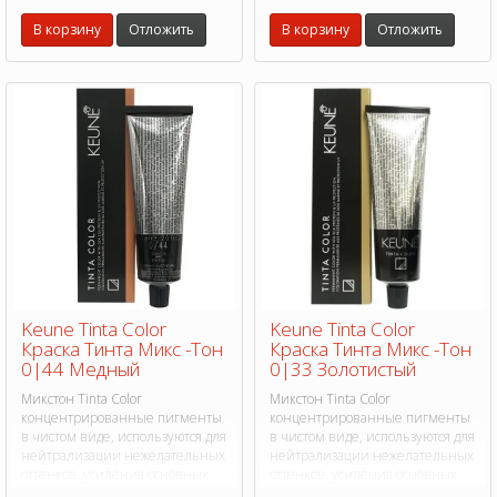
В корзину
Отложить
В корзину
Отложить
Keune Tinta Color
Keune Tinta Color
Краска Тинта Микс -Тон
Краска Тинта Микс -Тон
0|44 Медный
0|33 Золотистый
Микстон Tinta Color
Микстон Tinta Color
концентрированные пигменты
концентрированные пигменты
в чистом виде, используются для
в чистом виде, используются для
нейтрализации нежелательных
нейтрализации нежелательных
оттенков, усиления основных
оттенков, усиления основных
тонов или создания уникальных
тонов или создания уникальных