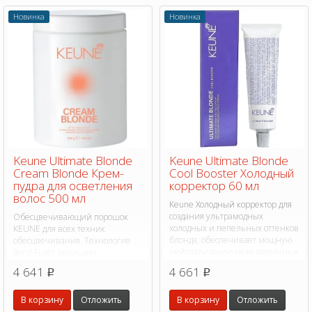
Новинка
Новинка
Keune Ultimate Blonde
Keune Ultimate Blonde
Cream Blonde Крем-
Cool Booster Холодный
пудра для осветления
корректор 60 мл
волос 500 мл
Keune Холодный корректор для
создания ультрамодных
Обесцвечивающий порошок
холодных и пепельных оттенков
KEUNE для всех техник
блонда, обеспечивает мощную
обесцвечивания. Технология
нейтрализацию нежелательных
Bond Fuser защищает
теплых тонов.
существующие дисульфидные
4 641
4 661
p
p
связи и создаёт новые, сохраняя
целостность структуры волос.
Дает ровное, яркое и чистое
В корзину
Отложить
В корзину
Отложить
обесцвечивание