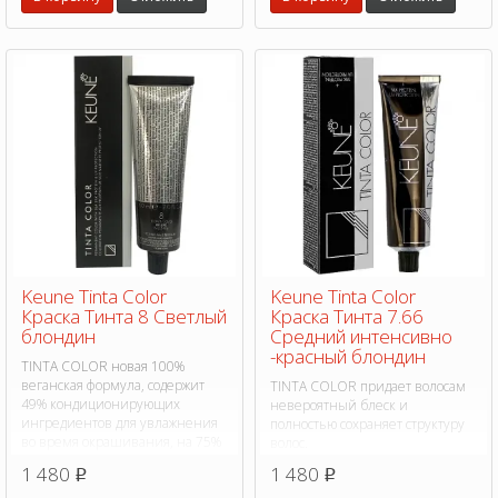
Keune Tinta Color
Keune Tinta Color
Краска Тинта 8 Светлый
Краска Тинта 7.66
блондин
Средний интенсивно
-красный блондин
TINTA COLOR новая 100%
веганская формула, содержит
TINTA COLOR придает волосам
49% кондиционирующих
невероятный блеск и
ингредиентов для увлажнения
полностью сохраняет структуру
во время окрашивания, на 75%
волос.
больше питательных веществ.
1 480
1 480
p
p