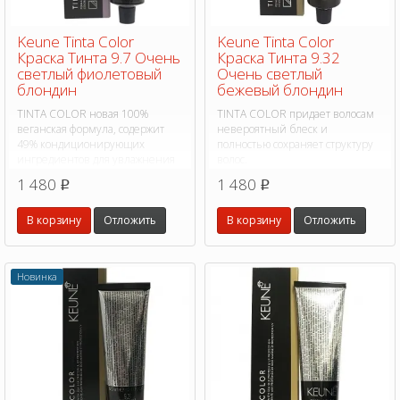
Keune Tinta Color
Keune Tinta Color
Краска Тинта 9.7 Очень
Краска Тинта 9.32
светлый фиолетовый
Очень светлый
блондин
бежевый блондин
TINTA COLOR новая 100%
TINTA COLOR придает волосам
веганская формула, содержит
невероятный блеск и
49% кондиционирующих
полностью сохраняет структуру
ингредиентов для увлажнения
волос.
во время окрашивания, на 75%
1 480
1 480
p
p
больше питательных веществ.
В корзину
Отложить
В корзину
Отложить
Новинка