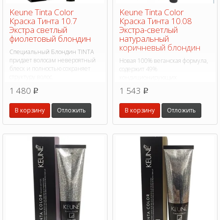
Keune Tinta Color
Keune Tinta Color
Краска Тинта 10.7
Краска Тинта 10.08
Экстра светлый
Экстра-светлый
фиолетовый блондин
натуральный
коричневый блондин
Специальный Блондин TINTA
придает волосам невероятный
Новая 100% веганская формула,
блеск и полностью сохраняет
содержит 49%
структуру волос.
кондиционирующих
ингредиентов для увлажнения
1 480
1 543
p
p
во время окрашивания, на 75%
больше питательных веществ.
В корзину
Отложить
В корзину
Отложить