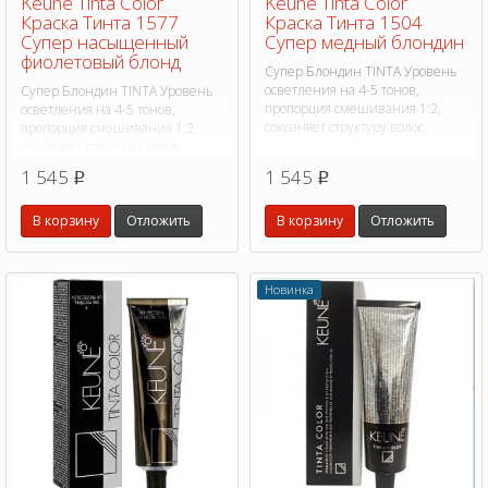
Keune Tinta Color
Keune Tinta Color
Краска Тинта 1577
Краска Тинта 1504
Супер насыщенный
Супер медный блондин
фиолетовый блонд
Супер Блондин TINTA Уровень
осветления на 4-5 тонов,
Супер Блондин TINTA Уровень
пропорция смешивания 1:2,
осветления на 4-5 тонов,
сохраняет структуру волос.
пропорция смешивания 1:2,
сохраняет структуру волос.
1 545
1 545
p
p
В корзину
Отложить
В корзину
Отложить
Новинка