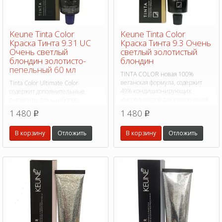
Keune Tinta Color
Keune Tinta Color
Краска Тинта 9.31 UC
Краска Тинта 9.3 Очень
Очень светлый
светлый золотистый
блондин золотисто-
блондин
пепельный 60 мл
TINTA COLOR новая 100%
веганская формула, содержит
Tinta Color Ultimate Color
49% кондиционирующих
содержит дополнительные
ингредиентов для увлажнения
пигменты для наиболее
во время окрашивания, на 75%
интенсивного и абсолютно
1 480
1 480
p
p
больше питательных веществ.
эффективного покрытия седых
волос от 50% и более.
В корзину
Отложить
В корзину
Отложить