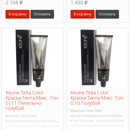
2 168
1 480
p
p
оттенков.
оттенков.
В корзину
Отложить
В корзину
Отложить
Keune Tinta Color
Keune Tinta Color
Краска Тинта Микс -Тон
Краска Тинта Микс -Тон
0|11 Пепельно-
0.10 Голубой
голубой
Микстон Tinta Color
концентрированные пигменты
Микстон Tinta Color
в чистом виде, используются для
концентрированные пигменты
нейтрализации нежелательных
в чистом виде, используются для