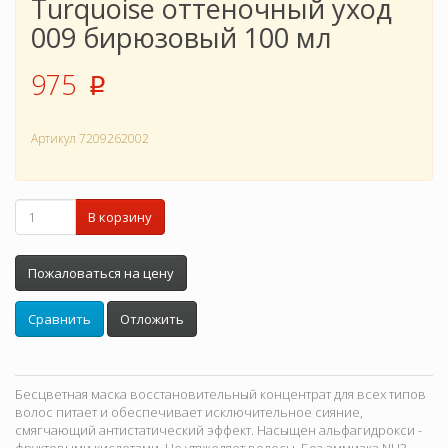
Turquoise оттеночный уход
009 бирюзовый 100 мл
975
p
Артикул
7209262002
В корзину
Пожаловаться на цену
Сравнить
Отложить
Бесцветная маска восстановительный концентрат для всех типов
волос питает и обеспечивает исключительное сияние,
смягчающий антистатический эффект. Насыщен альфагидрокси -