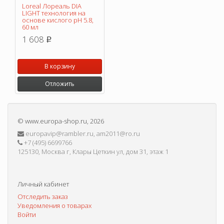
Loreal Лореаль DIA
LIGHT технология на
основе кислого pH 5.8,
60 мл
1 608
p
В корзину
Отложить
©
www.europa-shop.ru
, 2026
europavip@rambler.ru, am2011@ro.ru
+7 (495) 6699766
125130, Москва г, Клары Цеткин ул, дом 31, этаж 1
Личный кабинет
Отследить заказ
Уведомления о товарах
Войти