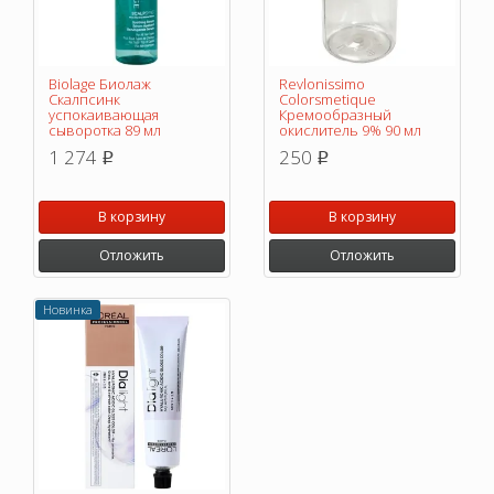
Biolage Биолаж
Revlonissimo
Скалпсинк
Colorsmetique
успокаивающая
Кремообразный
сыворотка 89 мл
окислитель 9% 90 мл
1 274
250
p
p
В корзину
В корзину
Отложить
Отложить
Новинка