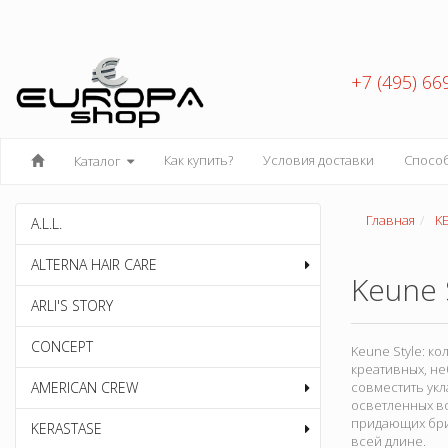
+7 (495) 66
Как купить?
Условия доставки
Спосо
Каталог
Главная
K
A.L.L.
ALTERNA HAIR CARE
Keune 
ARLI'S STORY
CONCEPT
Keune Style: к
креативных, не
AMERICAN CREW
совместить укл
осветленных в
придающих брил
KERASTASE
всей длине.