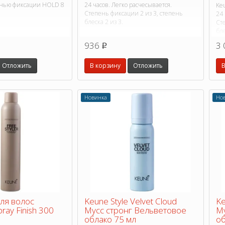
енью фиксации HOLD 8
24 часов. Легко расчесывается.
Keu
Степень фиксации 2 из 3, степень
24 
блеска 2 из 3.
Ст
бле
936
3 
p
Отложить
В корзину
Отложить
В
Новинка
Но
для волос
Keune Style Velvet Cloud
Ke
pray Finish 300
Мусс стронг Вельветовое
Му
облако 75 мл
об