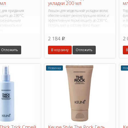
 мл
укладки 200 мл
м
сс для придания
Лосьон для модельной укладки волос
Top
щита до 230°C,
обеспечивает реконструкцию волос и
фи
ссиональным
эффективную термозащиту до 230°C.
и 
ективностью и
Использует в составе Bond Fuser.
пр
м.
2 184
2 
p
Отложить
В корзину
Отложить
В
Новинка
Но
Thick Trick Спрей
Keune Style The Rock Гель
Ke