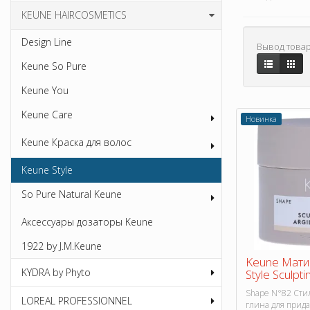
KEUNE HAIRCOSMETICS
Design Line
Вывод товар
Keune So Pure
Keune You
Keune Care
Новинка
Keune Краска для волос
Keune Style
So Pure Natural Keune
Аксессуары дозаторы Keune
1922 by J.M.Keune
Keune Мати
KYDRA by Phyto
Style Sculpti
Shape N°82 Сти
LOREAL PROFESSIONNEL
глина для прид