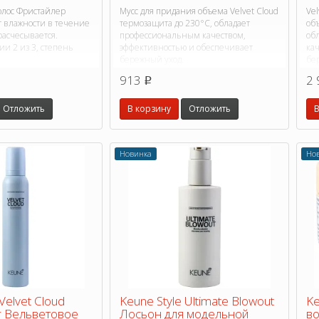
олос Фристайлер
Мусс для придания объема Velvet Cloud
Vel
т влажности в течение
термозащита до 230°C, обладает
об
расчесывается.
профессиональным качеством,
об
и 2 из 3, степень
эффективностью и обеспечивает
ка
бережный уход.
бе
913
2 
p
Отложить
В корзину
Отложить
В
Новинка
Но
Velvet Cloud
Keune Style Ultimate Blowout
Ke
г Вельветовое
Лосьон для модельной
во