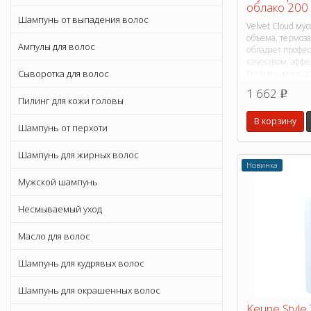
облако 200
Шампунь от выпадения волос
Velvet Cloud му
объема, термоза
Ампулы для волос
обладает профе
качеством, эфф
бережным уходо
Сыворотка для волос
1 662
p
Пилинг для кожи головы
В корзину
Шампунь от перхоти
Шампунь для жирных волос
Новинка
Мужской шампунь
Несмываемый уход
Масло для волос
Шампунь для кудрявых волос
Шампунь для окрашенных волос
Keune Style 