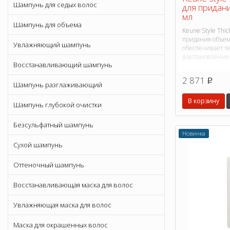
Шампунь для седых волос
для придан
мл
Шампунь для объема
Keune Style Thic
придания объем
Увлажняющий шампунь
обеспечивает те
восстановление
Восстанавливающий шампунь
2 871
p
Шампунь разглаживающий
В корзину
Шампунь глубокой очистки
Безсульфатный шампунь
Новинка
Сухой шампунь
Оттеночный шампунь
Восстанавливающая маска для волос
Увлажняющая маска для волос
Маска для окрашенных волос