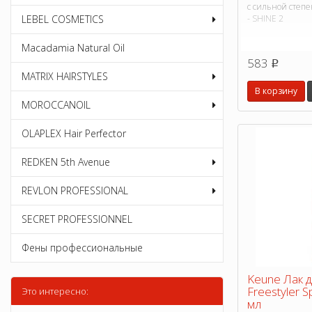
с сильной степ
- SHINE 2
LEBEL COSMETICS
Macadamia Natural Oil
583
p
MATRIX HAIRSTYLES
В корзину
MOROCCANOIL
OLAPLEX Hair Perfector
REDKEN 5th Avenue
REVLON PROFESSIONAL
SECRET PROFESSIONNEL
Фены профессиональные
Keune Лак 
Freestyler S
Это интересно:
мл