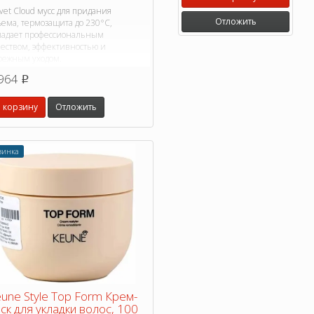
vet Cloud мусс для придания
Отложить
ъема, термозащита до 230°C,
ладает профессиональным
чеством, эффективностью и
режным уходом.
964
p
 корзину
Отложить
винка
une Style Top Form Крем-
ск для укладки волос, 100