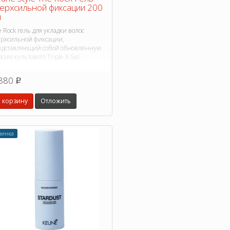
ерхсильной фиксации 200
л
 Rock гель для укладки волос
ерхсильной фиксации,
едставляющий собой обновленную
сию культового Triple X Gel.
880
p
 корзину
Отложить
винка