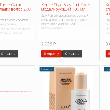
e Tame Game
Keune Style Stay Putt Крем
Ke
ладки волос 200
моделирующий 100 мл
сп
и 
Stay Putt это высококачественный
крем для укладки волос, сильной
ает в себе свойства
Sta
фиксации с уникальной
защитного и
тек
пластичностью.
крема, которое делает
дв
м средством для
сте
адки.
2 036
3 
p
Отложить
В корзину
Отложить
В
Новинка
Но