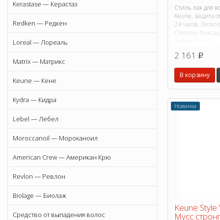
Kerastase — Керастаз
Стиль лак для в
Keune, защита о
Redken — Редкен
24 часов. Легко 
Степень фиксаци
блеска 2 из 3.
Loreal — Лореаль
2 161
p
Matrix — Матрикс
В корзину
Keune — Кене
Kydra — Кидра
Новинка
Lebel — Лебел
Moroccanoil — Мороканоил
American Crew — Американ Крю
Revlon — Ревлон
Biolage — Биолаж
Keune Style 
Средство от выпадения волос
Мусс строн