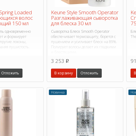
 Spring Loaded
Keune Style Smooth Operator
Ke
ьющихся волос
Разглаживающая сыворотка
Сп
ющий 150 мл
для блеска 30 мл
75
гель одновременно
Сыворотка Блеск Smooth Operator
Бл
ает и формирует
обеспечивает термозащиту, борется с
The
упругие локоны,
пушением и усиливает блеск на 89%.
аняя пушистость.
Полирует волосы делает их гладкими
и блестящими.
3 253
9
p
Отложить
В корзину
Отложить
В
Новинка
Но