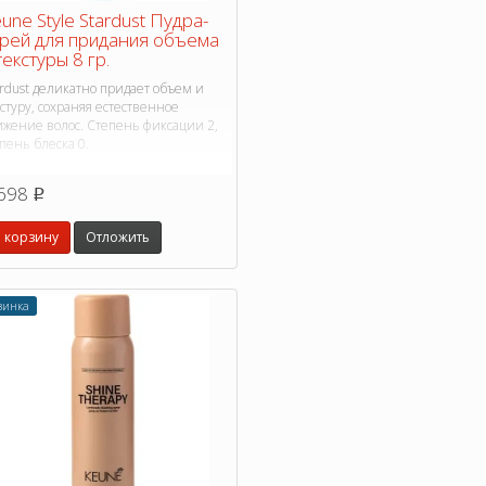
une Style Stardust Пудра-
рей для придания объема
текстуры 8 гр.
rdust деликатно придает объем и
стуру, сохраняя естественное
ижение волос. Степень фиксации 2,
пень блеска 0.
698
p
 корзину
Отложить
винка