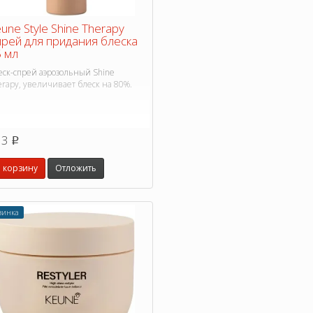
une Style Shine Therapy
рей для придания блеска
 мл
еск-спрей аэрозольный Shine
rapy, увеличивает блеск на 80%.
13
p
 корзину
Отложить
винка