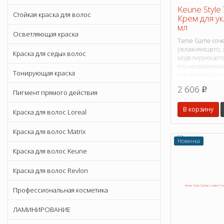
Keune Styl
Стойкая краска для волос
Крем для ук
мл
Осветляющая краска
Tame Game сочет
увлажняющего, 
Краска для седых волос
моделирующего 
его незаменимы
Тонирующая краска
ежедневной укл
2 606
p
Пигмент прямого действия
В корзину
Краска для волос Loreal
Краска для волос Matrix
Новинка
Краска для волос Keune
Краска для волос Revlon
Профессиональная косметика
ЛАМИНИРОВАНИЕ