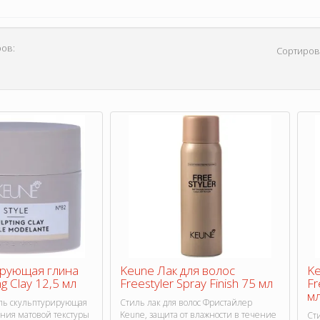
ов:
Сортиров
рующая глина
Keune Лак для волос
Ke
ng Clay 12,5 мл
Freestyler Spray Finish 75 мл
Fr
м
ль скульптурирующая
Стиль лак для волос Фристайлер
ания матовой текстуры
Keune, защита от влажности в течение
Ст