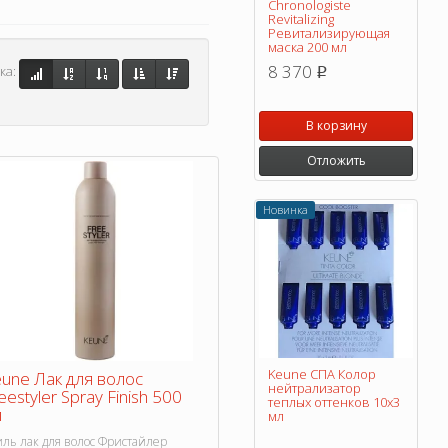
Chronologiste
Revitalizing
Ревитализирующая
маска 200 мл
8 370
ка:
p
В корзину
Отложить
Новинка
Keune СПА Колор
une Лак для волос
нейтрализатор
eestyler Spray Finish 500
теплых оттенков 10х3
л
мл
иль лак для волос Фристайлер