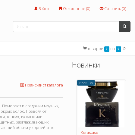
Войти
Отложенные (
0
)
Сравнить (
0
)
товаров
на
0
0
p
Новинки
Новинка
Прайс-лист каталога
. Помогают в создании модных,
мокрых волос. Позволяют
, тонких, тусклых или
ащитных, разглаживающих,
ясающий объем у корней и по
Kerastase