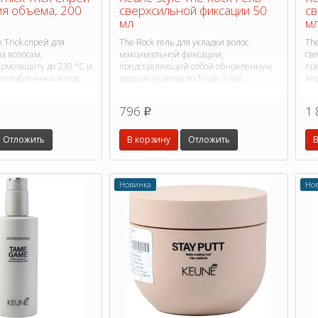
ия объема, 200
сверхсильной фиксации 50
св
мл
м
k Trick спрей для
The Rock гель для укладки волос
The
а волосам,
максимальной фиксации,
св
рмозащиту до 230 °C и
представляющий собой обновленную
пр
 ослабленных волос.
версию культового Triple X Gel.
вер
796
1 
p
Отложить
В корзину
Отложить
В
Новинка
Но