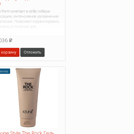
л
 Form сочетает в себе гибкую
ксацию, интенсивное увлажнение
питание. Позволяет корректировать
ическу в течение дня.
036
p
 корзину
Отложить
винка
une Style The Rock Гель