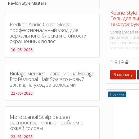
Revlon Style Masters
Keune Style
Гель для в
текстуриру
Redken Acidic Color Gloss:
профессиональный уход для
Spring Loaded 
зеркального блеска и стойкости
увлажняет, пит
окрашенных волос
естественные, 
эффективно устр
10-05-2026
1 919
p
Biolage меняет название на Biolage
В корзину
Professional Hair Spa это новый
взгляд на уход за волосами.
22-05-2025
Новинка
Moroccanoil Scalp решает
распространенные проблем с
кожей головы.
23-01-2025