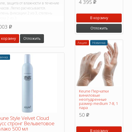
4 395
p
ne, защита от влажности в течение
часов. Легко расчесывается.
епень фиксации 2 из 3, степень
В корзину
ска 2 из 3.
003
p
Отложить
 корзину
Отложить
Акция
Новинка
винка
Keune Перчатки
виниловые
неопудренные
размер medium 7-8, 1
пара
50
p
une Style Velvet Cloud
сс стронг Вельветовое
лако 500 мл
В корзину