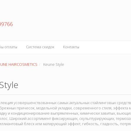
99766
бы оплаты
Система скидок
Контакты
EUNE HAIRCOSMETICS
Keune Style
Style
оллекция усовершенствованных самых актуальных стайлинговых средств
брежных причесок, модельной укладки, современного стиля, эффекта 
адку и кондиционирование выпрямленных, химически завитых, вьющихся
олос. Широкий ассортимент фиксирующих, скульптурирующих, термоз
лиантовый блеск или матирующий эффект, гибкость, гладкость, потр