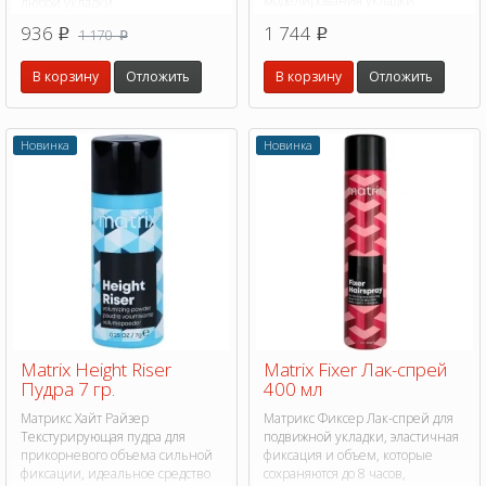
моделирования укладки.
любой укладки
936
1 744
1 170
p
p
p
В корзину
Отложить
В корзину
Отложить
Новинка
Новинка
Matrix Height Riser
Matrix Fixer Лак-спрей
Пудра 7 гр.
400 мл
Матрикс Хайт Райзер
Матрикс Фиксер Лак-спрей для
Текстурирующая пудра для
подвижной укладки, эластичная
прикорневого объема сильной
фиксация и объем, которые
фиксации, идеальное средство
сохраняются до 8 часов,