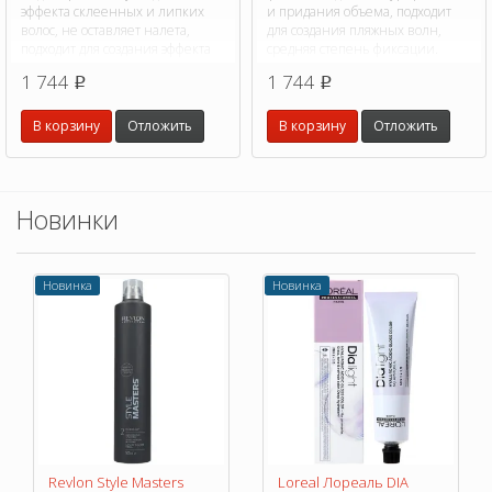
эффекта склеенных и липких
и придания объема, подходит
волос, не оставляет налета,
для создания пляжных волн,
подходит для создания эффекта
средняя степень фиксации.
мокрых волос.
1 744
1 744
p
p
В корзину
Отложить
В корзину
Отложить
Новинки
Новинка
Новинка
Revlon Style Masters
Loreal Лореаль DIA