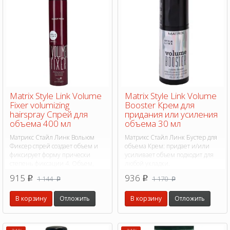
Matrix Style Link Volume
Matrix Style Link Volume
Fixer volumizing
Booster Крем для
hairspray Спрей для
придания или усиления
объема 400 мл
объема 30 мл
Матрикс Стайл Линк Вольюм
Матрикс Стайл Линк Бустер для
Фиксер спрей создает объем и
объема Крем: придает и/или
фиксирует форму прически
усиливает объем подходит для
степень фиксации 4. Объем,
любой укладки.
подвижная текстура и фиксация
915
936
1 144
1 170
p
p
p
p
волос.
В корзину
Отложить
В корзину
Отложить