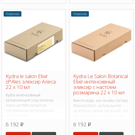
Новинка
Новинка
Kydra le salon Elixir
Kydra Le Salon Botanical
d*Ales элексир Алеса
Elixir интенсивный
22 х 10 мл
эликсир с настоем
розмарина 22 х 10 мл
Kydra интенсивный
увлажняющий уход эликсир
Вместо воды, как основы состава
Алеса на 99% состоит из
Botanical Elixir, используются
натуральных растительных
целебные настои растений, что
компонентов
обеспечивает максимальную
концентрацию активных
6 192
6 192
p
p
компонентов и значительно
повышает эффективность