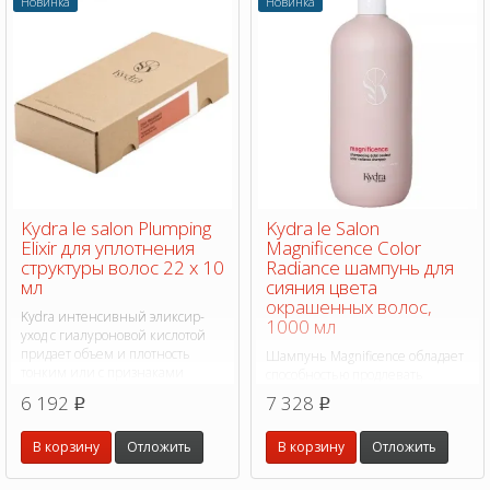
Новинка
Новинка
Kydra le salon Plumping
Kydra le Salon
Elixir для уплотнения
Magnificence Color
структуры волос 22 х 10
Radiance шампунь для
мл
сияния цвета
окрашенных волос,
Kydra интенсивный эликсир-
1000 мл
уход с гиалуроновой кислотой
придает объем и плотность
Шампунь Magnificence обладает
тонким или с признаками
способностью продлевать
старения волос.
стойкость цвета, что позволяет
6 192
7 328
p
p
вам наслаждаться
насыщенными оттенками
В корзину
Отложить
В корзину
Отложить
намного дольше.