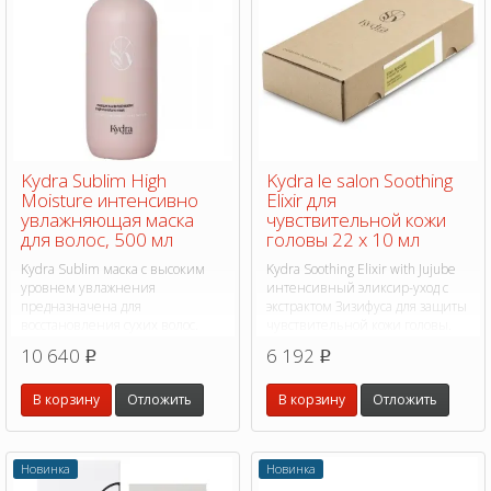
Kydra Sublim High
Kydra le salon Soothing
Moisture интенсивно
Elixir для
увлажняющая маска
чувствительной кожи
для волос, 500 мл
головы 22 х 10 мл
Kydra Sublim маска с высоким
Kydra Soothing Elixir with Jujube
уровнем увлажнения
интенсивный эликсир-уход с
предназначена для
экстрактом Зизифуса для защиты
восстановления сухих волос.
чувствительной кожи головы.
96% ингредиентов
10 640
6 192
p
p
натурального происхождения.
В корзину
Отложить
В корзину
Отложить
Новинка
Новинка