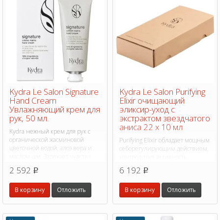
Kydra Le Salon Signature
Kydra Le Salon Purifying
Hand Cream
Elixir очищающий
Увлажняющий крем для
эликсир-уход с
рук, 50 мл.
экстрактом звездчатого
аниса 22 х 10 мл
Kydra нежный крем для рук с
органической жасминовой
Purifying Elixir обладает мощным
цветочной водой, алоэ вера и
себорегулирующим действием,
маслом ши. Заряжает чувства,
контролируя активность
увлажняет кожу и защищает
сальных желез.
2 592
6 192
p
p
ваши руки.
В корзину
Отложить
В корзину
Отложить