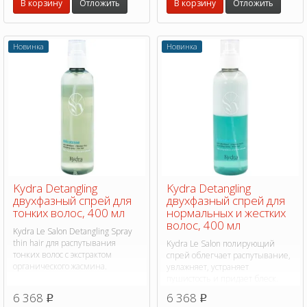
В корзину
Отложить
продукта.
В корзину
Отложить
Новинка
Новинка
Kydra Detangling
Kydra Detangling
двухфазный спрей для
двухфазный спрей для
тонких волос, 400 мл
нормальных и жестких
волос, 400 мл
Kydra Le Salon Detangling Spray
thin hair для распутывания
Kydra Le Salon полирующий
тонких волос с экстрактом
спрей облегчает распутывание,
органического жасмина.
увлажняет, устраняет
пушистость и придает блеск.
6 368
6 368
p
p