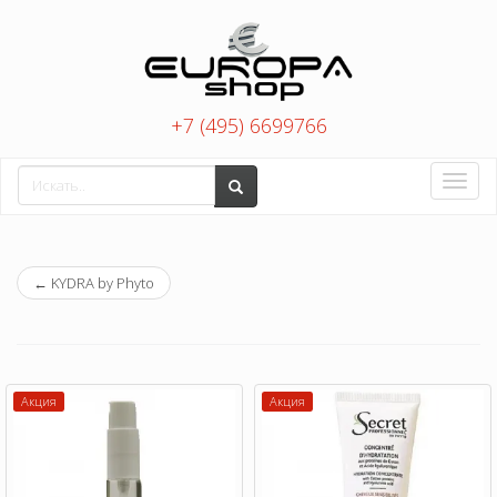
+7 (495) 6699766
Toggle
naviga
←
KYDRA by Phyto
Акция
Акция