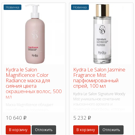
Новинка
Новинка
Kydra le Salon
Kydra Le Salon Jasmine
Magnificence Color
Fragrance Mist
Radiance маска для
парфюмированный
сияния цвета
спрей, 100 мл
окрашенных волос, 500
Kydra Le Salon Signature Woody
мл
Mist уникальное сочетание
изысканного аромата и
Маска Magnificence обладает
приятной атмосферы, которую
способностью продлевать
он создаёт.
стойкость цвета, что позволяет
10 640
5 232
p
p
вам наслаждаться
насыщенными оттенками
В корзину
Отложить
В корзину
Отложить
намного дольше.