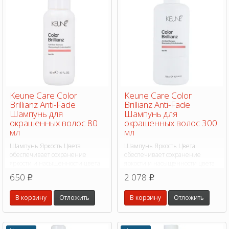
Keune Care Color
Keune Care Color
Brillianz Anti-Fade
Brillianz Anti-Fade
Шампунь для
Шампунь для
окрашенных волос 80
окрашенных волос 300
мл
мл
Шампунь Яркость Цвета
Шампунь Яркость Цвета
обеспечивает сохранение
обеспечивает сохранение
яркости и насыщенности цвета
яркости и насыщенности цвета
до 8 недель. Оказывает
до 8 недель. Оказывает
650
2 078
p
p
выраженный
выраженный
кондиционирующий эффект.
кондиционирующий эффект.
В корзину
Отложить
В корзину
Отложить