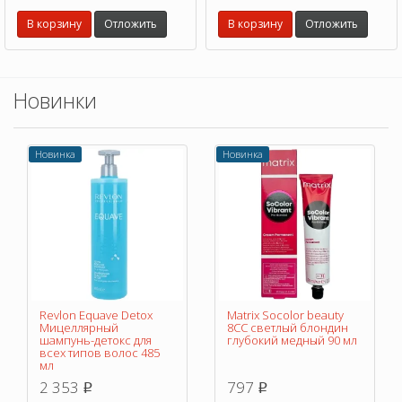
выцветание и усилить блеск.
выцветание и усилить блеск.
В корзину
Отложить
В корзину
Отложить
Новинки
Новинка
Новинка
Revlon Equave Detox
Matrix Socolor beauty
Мицеллярный
8CC светлый блондин
шампунь-детокс для
глубокий медный 90 мл
всех типов волос 485
мл
2 353
797
p
p