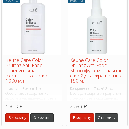
Новинка
Новинка
Keune Care Color
Keune Care Color
Brillianz Anti-Fade
Brillianz Anti-Fade
Шампунь для
Многофункциональный
окрашенных волос
спрей для окрашенных
1000 мл
150 мл
Шампунь Яркость Цвета
Кондиционер-Спрей Яркость
обеспечивает сохранение
Цвета для защиты и продления
яркости и насыщенности цвета
стойкости цвета окрашенных
до 8 недель. Оказывает
волос. Фиксирует цвет,
4 810
2 593
p
p
выраженный
защищает от ультрафиолета,
кондиционирующий эффект.
высокой температуры и
В корзину
Отложить
В корзину
Отложить
воздействия окружающей среды.