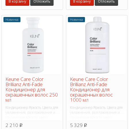
В корзину
Отложить
В корзину
Отложить
Новинка
Новинка
Keune Care Color
Keune Care Color
Brillianz Anti-Fade
Brillianz Anti-Fade
Кондиционер для
Кондиционер для
окрашенных волос 250
окрашенных волос
мл
1000 мл
Кондиционер Яркость Цвета для
Кондиционер Яркость Цвета для
увлажнения, разглаживания и
увлажнения, разглаживания и
сохранения яркости цвета.
сохранения яркости цвета.
Питательная формула, помогает
Питательная формула, помогает
2 210
5 329
p
p
закрыть кутикулу, уменьшить
закрыть кутикулу, уменьшить