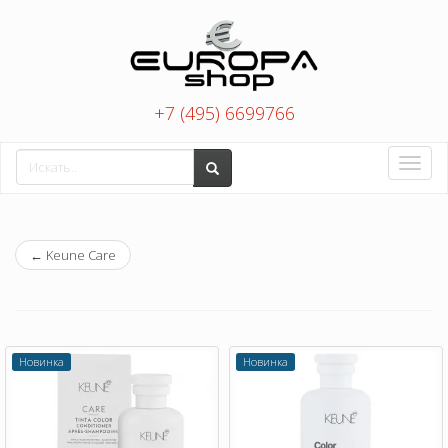
+7 (495) 6699766
Toggle
naviga
←
Keune Care
Новинка
Новинка