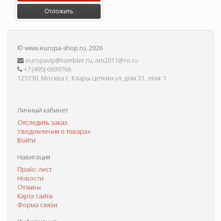
Отложить
©
www.europa-shop.ru
, 2026
europavip@rambler.ru, am2011@ro.ru
+7 (495) 6699766
125130, Москва г, Клары Цеткин ул, дом 31, этаж 1
Личный кабинет
Отследить заказ
Уведомления о товарах
Войти
Навигация
Прайс-лист
Новости
Отзывы
Карта сайта
Форма связи