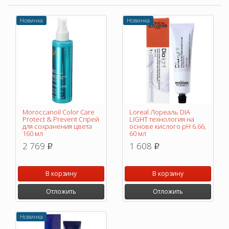
Новинка
Новинка
Moroccanoil Color Care
Loreal Лореаль DIA
Protect & Prevent Спрей
LIGHT технология на
для сохранения цвета
основе кислого pH 6.66,
160 мл
60 мл
2 769
1 608
p
p
В корзину
В корзину
Отложить
Отложить
Новинка