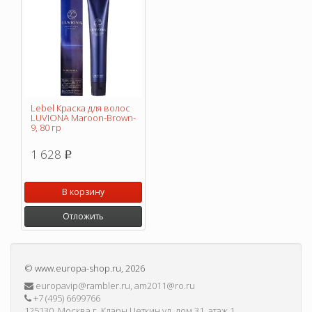
Lebel Краска для волос
LUVIONA Maroon-Brown-
9, 80 гр
1 628
p
В корзину
Отложить
©
www.europa-shop.ru
, 2026
europavip@rambler.ru, am2011@ro.ru
+7 (495) 6699766
125130, Москва г, Клары Цеткин ул, дом 31, этаж 1