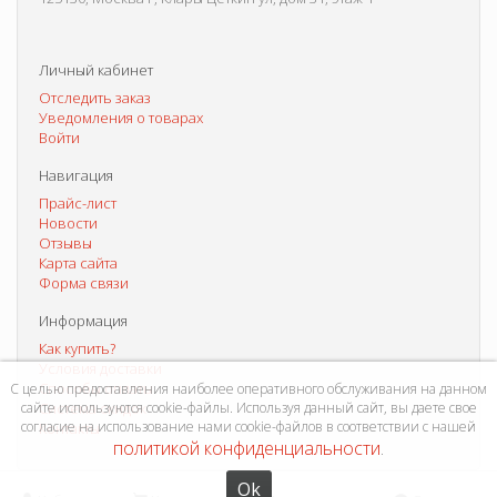
Личный кабинет
Отследить заказ
Уведомления о товарах
Войти
Навигация
Прайс-лист
Новости
Отзывы
Карта сайта
Форма связи
Информация
Как купить?
Условия доставки
Способы оплаты
С целью предоставления наиболее оперативного обслуживания на данном
сайте используются cookie-файлы. Используя данный сайт, вы даете свое
Система скидок
согласие на использование нами cookie-файлов в соответствии с нашей
Контакты
политикой конфиденциальности
.
Ok