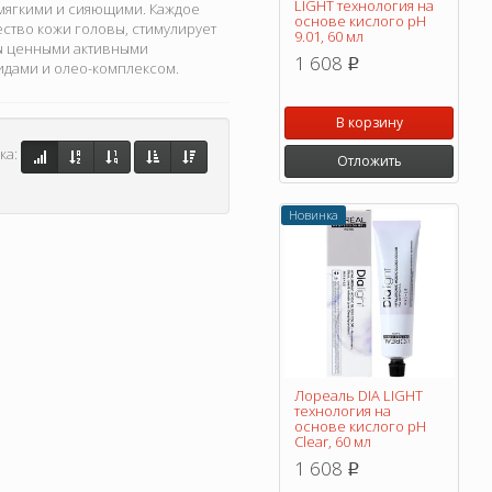
LIGHT технология на
 мягкими и сияющими. Каждое
основе кислого pH
ество кожи головы, стимулирует
9.01, 60 мл
ны ценными активными
1 608
p
мидами и олео-комплексом.
В корзину
ка:
Отложить
Новинка
Лореаль DIA LIGHT
технология на
основе кислого pH
Clear, 60 мл
1 608
p