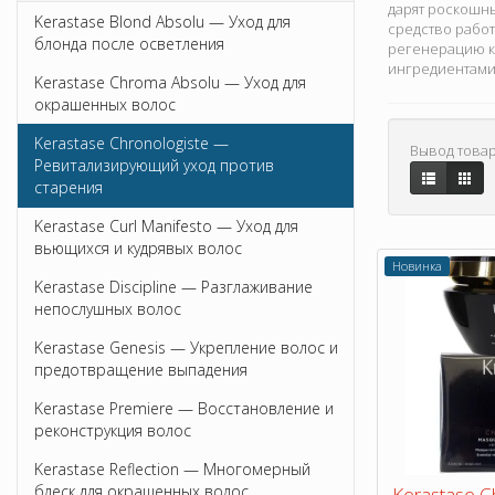
дарят роскошны
Kerastase Blond Absolu — Уход для
средство работ
блонда после осветления
регенерацию к
ингредиентами 
Kerastase Chroma Absolu — Уход для
окрашенных волос
Kerastase Chronologiste —
Вывод товар
Ревитализирующий уход против
старения
Kerastase Curl Manifesto — Уход для
вьющихся и кудрявых волос
Новинка
Kerastase Discipline — Разглаживание
непослушных волос
Kerastase Genesis — Укрепление волос и
предотвращение выпадения
Kerastase Premiere — Восстановление и
реконструкция волос
Kerastase Reflection — Многомерный
блеск для окрашенных волос
Kerastase C