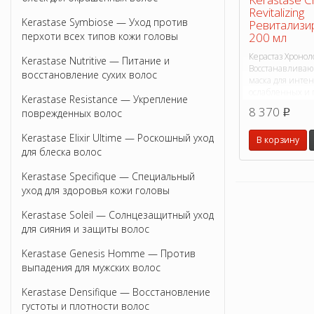
Revitalizing
Kerastase Symbiose — Уход против
Ревитализи
200 мл
перхоти всех типов кожи головы
Керастаз Хронол
Kerastase Nutritive — Питание и
Восстанавлива
восстановление сухих волос
маска для инте
ослабленных и 
Kerastase Resistance — Укрепление
признаками воз
8 370
поврежденных волос
p
Kerastase Elixir Ultime — Роскошный уход
В корзину
для блеска волос
Kerastase Specifique — Специальный
уход для здоровья кожи головы
Kerastase Soleil — Солнцезащитный уход
для сияния и защиты волос
Kerastase Genesis Homme — Против
выпадения для мужских волос
Kerastase Densifique — Восстановление
густоты и плотности волос