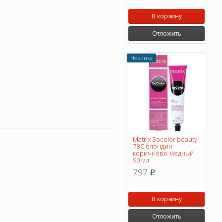
В корзину
Отложить
Новинка
Matrix Socolor beauty
7BC блондин
коричнево-медный
90 мл
797
p
В корзину
Отложить