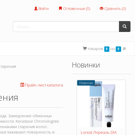
Войти
Отложенные (
0
)
Сравнить (
0
)
товаров
на
0
0
p
Новинки
старения
Новинка
Прайс-лист каталога
ения
хода. Замедление обменных
кости. Kerastase Chronologiste
изнаками старения волос.
разглаживают поверхность и
Loreal Лореаль DIA