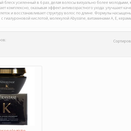
й блеск усиленный в 6 раз, делая волосы визуально более молодыми,
ает комплексно, оказывая эффект антивозрастного ухода: улучшает кач
леток и восстанавливает структуру волос по длине. Формулы насыще
с гиалуроновой кислотой, молекулой Abyssine, витаминами А, Е, кера
ов:
Сортиров
hronologiste