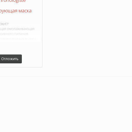
рующая маска
ожист
ющая омолаживающая
нсивного питания
поврежденных волос с
растных изменений.
Отложить