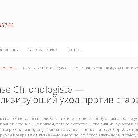
99766
бы оплаты
Система скидок
Контакты
ERASTASE
Kerastase Chronologiste — Ревитализирующий уход против 
ase Chronologiste —
ализирующий уход против стар
ожа головы и волосы подвергаются изменениям, требующим особого у
одит к истончению прядей, потере естественного сияния, сухости и лом
ная ревитализирующая линия, созданная специально для борьбы с пр
рмулы возвращают жизненную энергию, глубоко увлажняют и питают, 