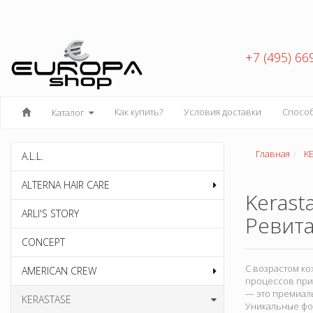
+7 (495) 66
Как купить?
Условия доставки
Спосо
Каталог
Главная
K
A.L.L.
ALTERNA HAIR CARE
Kerast
ARLI'S STORY
Ревит
CONCEPT
С возрастом к
AMERICAN CREW
процессов прив
— это премиаль
KERASTASE
Уникальные фо