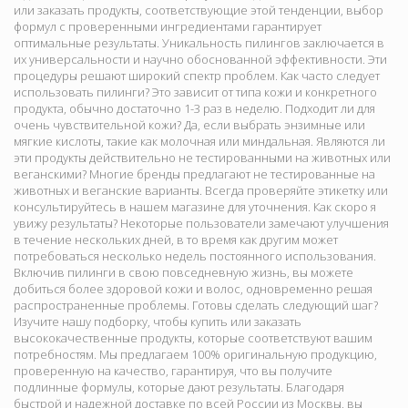
или заказать продукты, соответствующие этой тенденции, выбор
формул с проверенными ингредиентами гарантирует
оптимальные результаты. Уникальность пилингов заключается в
их универсальности и научно обоснованной эффективности. Эти
процедуры решают широкий спектр проблем. Как часто следует
использовать пилинги? Это зависит от типа кожи и конкретного
продукта, обычно достаточно 1-3 раз в неделю. Подходит ли для
очень чувствительной кожи? Да, если выбрать энзимные или
мягкие кислоты, такие как молочная или миндальная. Являются ли
эти продукты действительно не тестированными на животных или
веганскими? Многие бренды предлагают не тестированные на
животных и веганские варианты. Всегда проверяйте этикетку или
консультируйтесь в нашем магазине для уточнения. Как скоро я
увижу результаты? Некоторые пользователи замечают улучшения
в течение нескольких дней, в то время как другим может
потребоваться несколько недель постоянного использования.
Включив пилинги в свою повседневную жизнь, вы можете
добиться более здоровой кожи и волос, одновременно решая
распространенные проблемы. Готовы сделать следующий шаг?
Изучите нашу подборку, чтобы купить или заказать
высококачественные продукты, которые соответствуют вашим
потребностям. Мы предлагаем 100% оригинальную продукцию,
проверенную на качество, гарантируя, что вы получите
подлинные формулы, которые дают результаты. Благодаря
быстрой и надежной доставке по всей России из Москвы, вы