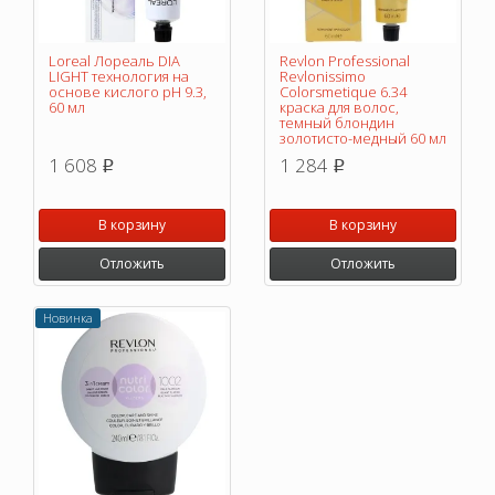
Loreal Лореаль DIA
Revlon Professional
LIGHT технология на
Revlonissimo
основе кислого pH 9.3,
Colorsmetique 6.34
60 мл
краска для волос,
темный блондин
золотисто-медный 60 мл
1 608
1 284
p
p
В корзину
В корзину
Отложить
Отложить
Новинка