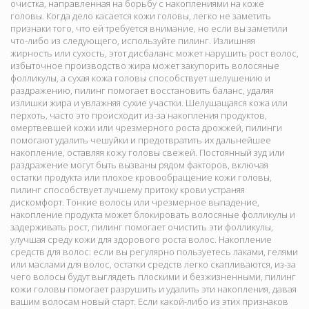
очистка, направленная на борьбу с накоплениями на коже
головы. Когда дело касается кожи головы, легко не заметить
признаки того, что ей требуется внимание, но если вы заметили
что-либо из следующего, используйте пилинг. Излишняя
жирность или сухость, этот дисбаланс может нарушить рост волос,
избыточное производство жира может закупорить волосяные
фолликулы, а сухая кожа головы способствует шелушению и
раздражению, пилинг помогает восстановить баланс, удаляя
излишки жира и увлажняя сухие участки. Шелушащаяся кожа или
перхоть, часто это происходит из-за накопления продуктов,
омертвевшей кожи или чрезмерного роста дрожжей, пилинги
помогают удалить чешуйки и предотвратить их дальнейшее
накопление, оставляя кожу головы свежей. Постоянный зуд или
раздражение могут быть вызваны рядом факторов, включая
остатки продукта или плохое кровообращение кожи головы,
пилинг способствует лучшему притоку крови устраняя
дискомфорт. Тонкие волосы или чрезмерное выпадение,
накопление продукта может блокировать волосяные фолликулы и
задерживать рост, пилинг помогает очистить эти фолликулы,
улучшая среду кожи для здорового роста волос. Накопление
средств для волос: если вы регулярно пользуетесь лаками, гелями
или маслами для волос, остатки средств легко скапливаются, из-за
чего волосы будут выглядеть плоскими и безжизненными, пилинг
кожи головы помогает разрушить и удалить эти накопления, давая
вашим волосам новый старт. Если какой-либо из этих признаков