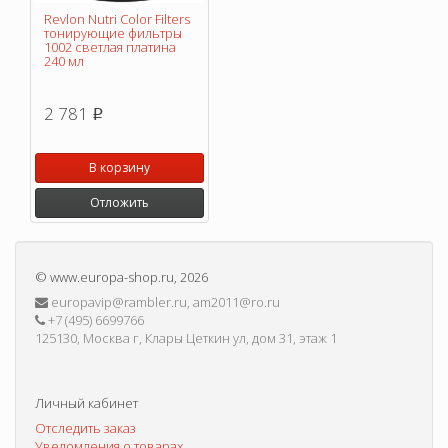
Revlon Nutri Color Filters
тонирующие фильтры
1002 светлая платина
240 мл
2 781
p
В корзину
Отложить
©
www.europa-shop.ru
, 2026
europavip@rambler.ru, am2011@ro.ru
+7 (495) 6699766
125130, Москва г, Клары Цеткин ул, дом 31, этаж 1
Личный кабинет
Отследить заказ
Уведомления о товарах