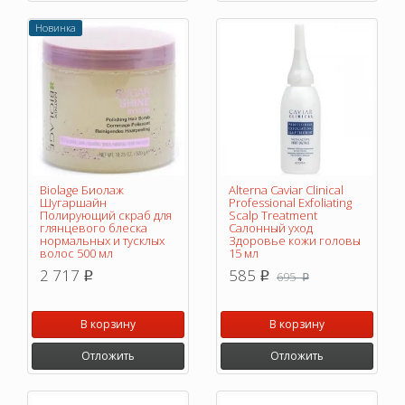
Новинка
Biolage Биолаж
Alterna Caviar Clinical
Шугаршайн
Professional Exfoliating
Полирующий скраб для
Scalp Treatment
глянцевого блеска
Салонный уход
нормальных и тусклых
Здоровье кожи головы
волос 500 мл
15 мл
2 717
585
695
p
p
p
В корзину
В корзину
Отложить
Отложить