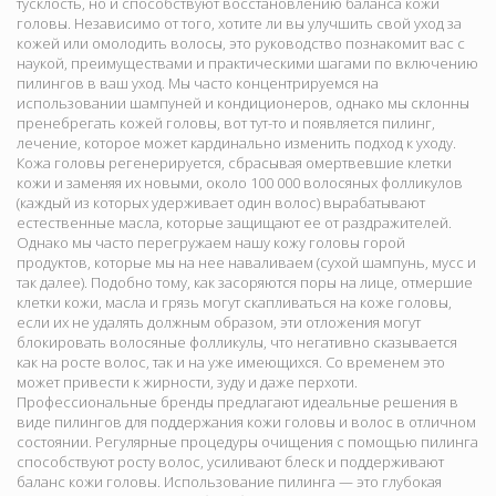
тусклость, но и способствуют восстановлению баланса кожи
головы. Независимо от того, хотите ли вы улучшить свой уход за
кожей или омолодить волосы, это руководство познакомит вас с
наукой, преимуществами и практическими шагами по включению
пилингов в ваш уход. Мы часто концентрируемся на
использовании шампуней и кондиционеров, однако мы склонны
пренебрегать кожей головы, вот тут-то и появляется пилинг,
лечение, которое может кардинально изменить подход к уходу.
Кожа головы регенерируется, сбрасывая омертвевшие клетки
кожи и заменяя их новыми, около 100 000 волосяных фолликулов
(каждый из которых удерживает один волос) вырабатывают
естественные масла, которые защищают ее от раздражителей.
Однако мы часто перегружаем нашу кожу головы горой
продуктов, которые мы на нее наваливаем (сухой шампунь, мусс и
так далее). Подобно тому, как засоряются поры на лице, отмершие
клетки кожи, масла и грязь могут скапливаться на коже головы,
если их не удалять должным образом, эти отложения могут
блокировать волосяные фолликулы, что негативно сказывается
как на росте волос, так и на уже имеющихся. Со временем это
может привести к жирности, зуду и даже перхоти.
Профессиональные бренды предлагают идеальные решения в
виде пилингов для поддержания кожи головы и волос в отличном
состоянии. Регулярные процедуры очищения с помощью пилинга
способствуют росту волос, усиливают блеск и поддерживают
баланс кожи головы. Использование пилинга — это глубокая