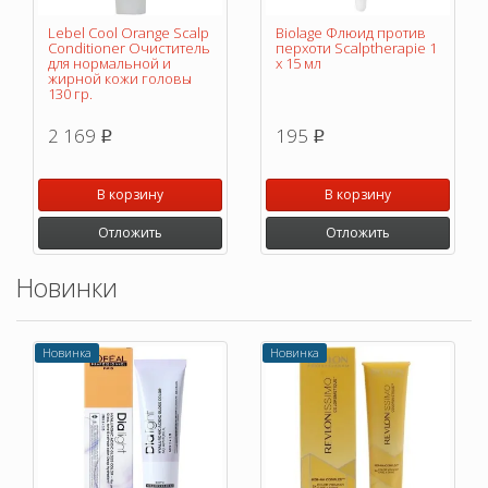
Lebel Cool Orange Scalp
Biolage Флюид против
Conditioner Очиститель
перхоти Scalptherapie 1
для нормальной и
х 15 мл
жирной кожи головы
130 гр.
2 169
195
p
p
В корзину
В корзину
Отложить
Отложить
Новинки
Новинка
Новинка