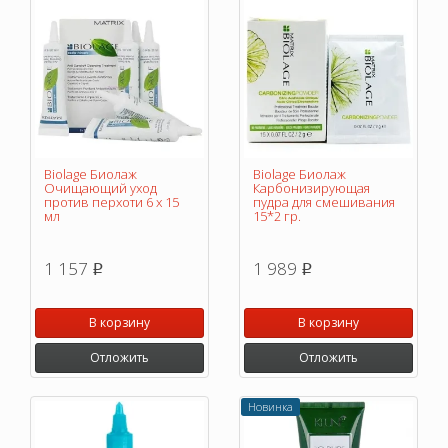
Biolage Биолаж
Biolage Биолаж
Очищающий уход
Карбонизирующая
против перхоти 6 х 15
пудра для смешивания
мл
15*2 гр.
1 157
1 989
p
p
В корзину
В корзину
Отложить
Отложить
Новинка