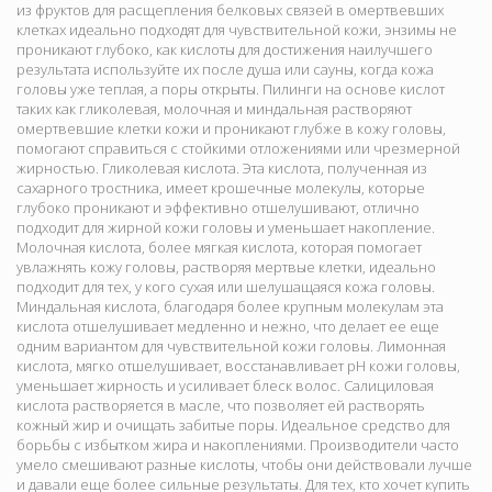
из фруктов для расщепления белковых связей в омертвевших
клетках идеально подходят для чувствительной кожи, энзимы не
проникают глубоко, как кислоты для достижения наилучшего
результата используйте их после душа или сауны, когда кожа
головы уже теплая, а поры открыты. Пилинги на основе кислот
таких как гликолевая, молочная и миндальная растворяют
омертвевшие клетки кожи и проникают глубже в кожу головы,
помогают справиться с стойкими отложениями или чрезмерной
жирностью. Гликолевая кислота. Эта кислота, полученная из
сахарного тростника, имеет крошечные молекулы, которые
глубоко проникают и эффективно отшелушивают, отлично
подходит для жирной кожи головы и уменьшает накопление.
Молочная кислота, более мягкая кислота, которая помогает
увлажнять кожу головы, растворяя мертвые клетки, идеально
подходит для тех, у кого сухая или шелушащаяся кожа головы.
Миндальная кислота, благодаря более крупным молекулам эта
кислота отшелушивает медленно и нежно, что делает ее еще
одним вариантом для чувствительной кожи головы. Лимонная
кислота, мягко отшелушивает, восстанавливает pH кожи головы,
уменьшает жирность и усиливает блеск волос. Салициловая
кислота растворяется в масле, что позволяет ей растворять
кожный жир и очищать забитые поры. Идеальное средство для
борьбы с избытком жира и накоплениями. Производители часто
умело смешивают разные кислоты, чтобы они действовали лучше
и давали еще более сильные результаты. Для тех, кто хочет купить