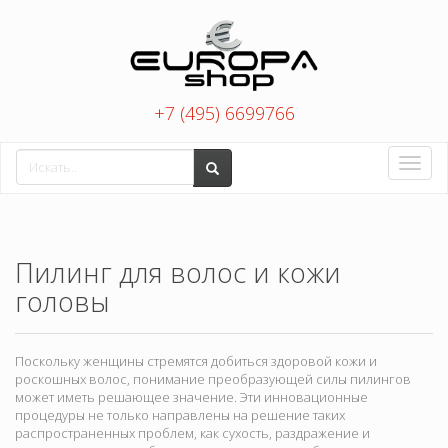
+7 (495) 6699766
Toggle
naviga
Пилинг для волос и кожи
головы
Поскольку женщины стремятся добиться здоровой кожи и
роскошных волос, понимание преобразующей силы пилингов
может иметь решающее значение. Эти инновационные
процедуры не только направлены на решение таких
распространенных проблем, как сухость, раздражение и