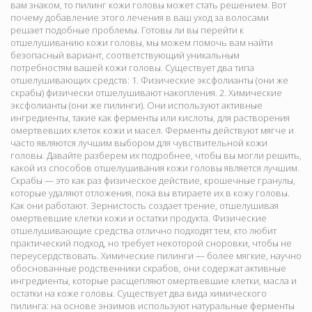
вам знаком, то пилинг кожи головы может стать решением. Вот
почему добавление этого лечения в ваш уход за волосами
решает подобные проблемы. Готовы ли вы перейти к
отшелушиванию кожи головы, мы можем помочь вам найти
безопасный вариант, соответствующий уникальным
потребностям вашей кожи головы. Существует два типа
отшелушивающих средств: 1. Физические эксфолианты (они же
скрабы) физически отшелушивают накопления. 2. Химические
эксфолианты (они же пилинги). Они используют активные
ингредиенты, такие как ферменты или кислоты, для растворения
омертвевших клеток кожи и масел. Ферменты действуют мягче и
часто являются лучшим выбором для чувствительной кожи
головы. Давайте разберем их подробнее, чтобы вы могли решить,
какой из способов отшелушивания кожи головы является лучшим.
Скрабы — это как раз физическое действие, крошечные гранулы,
которые удаляют отложения, пока вы втираете их в кожу головы.
Как они работают. Зернистость создает трение, отшелушивая
омертвевшие клетки кожи и остатки продукта. Физические
отшелушивающие средства отлично подходят тем, кто любит
практический подход, но требует некоторой сноровки, чтобы не
переусердствовать. Химические пилинги — более мягкие, научно
обоснованные родственники скрабов, они содержат активные
ингредиенты, которые расщепляют омертвевшие клетки, масла и
остатки на коже головы. Существует два вида химического
пилинга: на основе энзимов используют натуральные ферменты