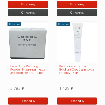
В корзину
В корзину
Отложить
Отложить
Новинка
Новинка
Lebel One Rerining
Keune Care Derma
Powder Энзимная пудра
Exfoliant Скраб для кожи
для кожи головы 12 шт.
головы 35 мл.
3 783
1 428
p
p
В корзину
В корзину