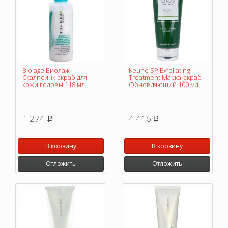
Biolage Биолаж
Keune SP Exfoliating
Скалпсинк скраб для
Treatment Маска-скраб
кожи головы 118 мл
Обновляющий 100 мл
1 274
4 416
p
p
В корзину
В корзину
Отложить
Отложить