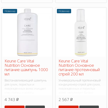
Новинка
Новинка
Keune Care Vital
Keune Care Vital
Nutrition Основное
Nutrition Основное
питание шампунь 1000
питание протеиновый
мл
спрей 200 мл
Восстанавливающий шампунь
Универсальный протеиновый
для сухих, пористых и
кондиционер-спрей для сухих,
поврежденных волос очищает
поврежденных и пористых
кожу головы и волосы
волос, регулирует баланс
влажности и восстанавливает
4 743
2 567
p
p
рН кожи головы.