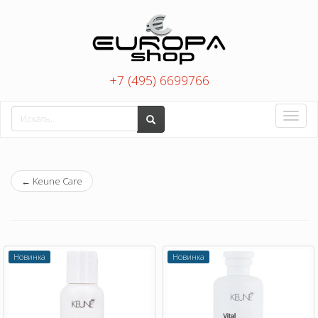
+7 (495) 6699766
Toggle
naviga
←
Keune Care
Новинка
Новинка