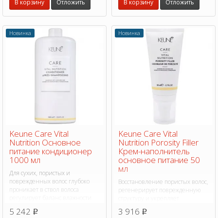
В корзину
Отложить
В корзину
Отложить
Новинка
Новинка
Keune Care Vital
Keune Care Vital
Nutrition Основное
Nutrition Porosity Filler
питание кондиционер
Крем-наполнитель
1000 мл
основное питание 50
мл
Для сухих, пористых и
поврежденных волос глубоко
Восстановление пористых волос,
проникает в ствол волоса
регенерирует поврежденную
регулирует баланс влажности
структуру и укрепляет
межклеточные связи,
5 242
3 916
p
p
предотвращает появление