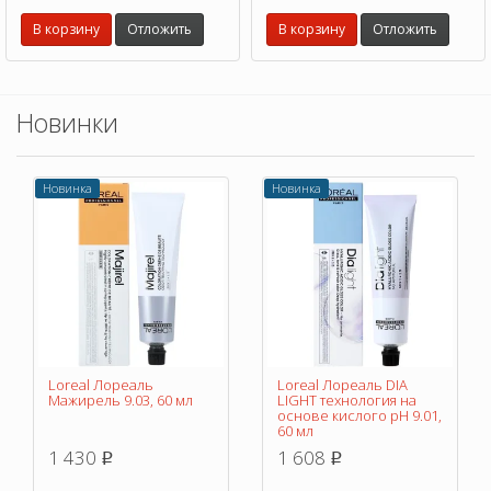
секущиеся кончиков и придает
В корзину
Отложить
В корзину
Отложить
ухоженный вид.
Новинки
Новинка
Новинка
Loreal Лореаль
Loreal Лореаль DIA
Мажирель 9.03, 60 мл
LIGHT технология на
основе кислого pH 9.01,
60 мл
1 430
1 608
p
p