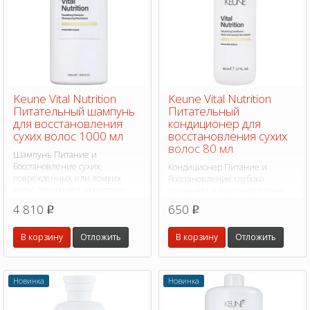
Keune Vital Nutrition
Keune Vital Nutrition
Питательный шампунь
Питательный
для восстановления
кондиционер для
сухих волос 1000 мл
восстановления сухих
волос 80 мл
Шампунь Питание и
Восстановление сухих,
Кондиционер Питание и
поврежденных или ломких
Восстановление глубоко
волос. Увлажняет, укрепляет
увлажняет и восстанавливает
защитный барьер, улучшает
сухие, поврежденные и ломкие
4 810
650
p
p
эластичность и разглаживает
волосы, разглаживая и укрепляя
кутикулу.
их, не утяжеляя.
В корзину
Отложить
В корзину
Отложить
Новинка
Новинка