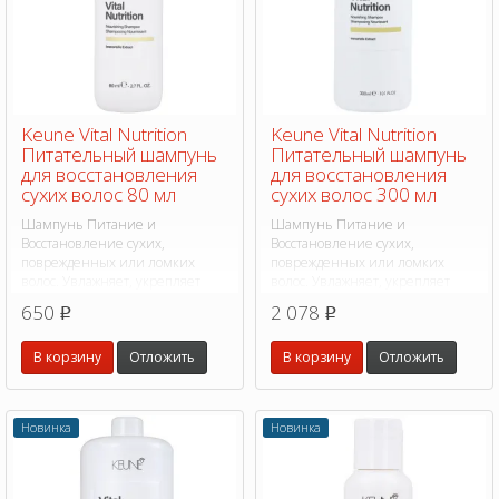
Keune Vital Nutrition
Keune Vital Nutrition
Питательный шампунь
Питательный шампунь
для восстановления
для восстановления
сухих волос 80 мл
сухих волос 300 мл
Шампунь Питание и
Шампунь Питание и
Восстановление сухих,
Восстановление сухих,
поврежденных или ломких
поврежденных или ломких
волос. Увлажняет, укрепляет
волос. Увлажняет, укрепляет
защитный барьер, улучшает
защитный барьер, улучшает
650
2 078
p
p
эластичность и разглаживает
эластичность и разглаживает
кутикулу.
кутикулу.
В корзину
Отложить
В корзину
Отложить
Новинка
Новинка