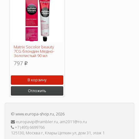
Matrix Socolor beauty
7CG блондин Медно-
Золотистый 90 мл
797
p
В корзину
Отложить
©
www.europa-shop.ru
, 2026
europavip@rambler.ru, am2011@ro.ru
+7 (495) 6699766
125130, Москва г, Клары Цеткин ул, дом 31, этаж 1