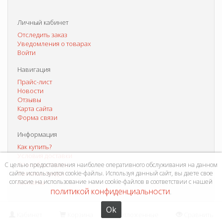
Личный кабинет
Отследить заказ
Уведомления о товарах
Войти
Навигация
Прайс-лист
Новости
Отзывы
Карта сайта
Форма связи
Информация
Как купить?
Условия доставки
Способы оплаты
С целью предоставления наиболее оперативного обслуживания на данном
сайте используются cookie-файлы. Используя данный сайт, вы даете свое
Система скидок
согласие на использование нами cookie-файлов в соответствии с нашей
Контакты
политикой конфиденциальности
.
Ok
Кабинет
Корзина
Отложенные
Сравнить