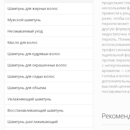
продолжает поя
несколькими ф
Шампунь для жирных волос
привести к рец
реже, чтобы с
Мужской шампунь
перхоти может 
другую формулу
Несмываемый уход
недостаточно 
перхоть. Поним
Масло для волос
использование
профессиональн
Шампунь для кудрявых волос
тщательной фо
против перхоти
Шампунь для окрашенных волос
с нетерпением
ароматом — сло
головы и воло
Шампунь для седых волос
дополнительны
высокий ценник
Шампунь для объема
поставляются в
Увлажняющий шампунь
Восстанавливающий шампунь
Рекомен
Шампунь разглаживающий