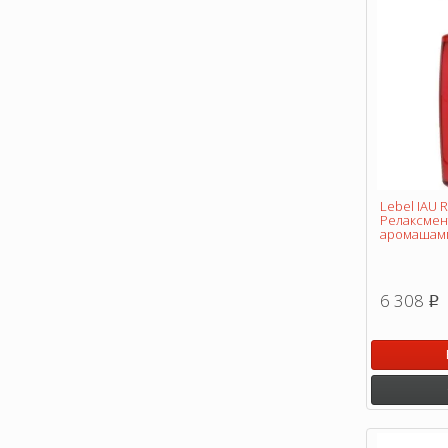
Lebel IAU 
Релаксмен
аромашамп
6 308
p