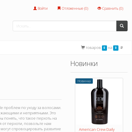
Войти
Отложенные (
0
)
Сравнить (
0
)
товаров
на
0
0
p
Новинки
Новинка
e проблем по уходу за волосами.
дражающими и неприятными. Это
 понять, что такое перхоть на
 от перхоти, позвольте нам
в могут спровоцировать развитие
American Crew Daily