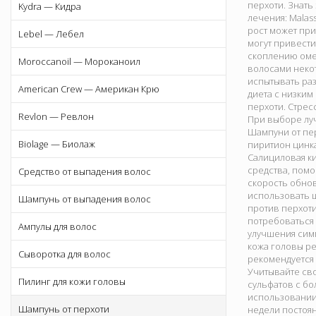
перхоти. Знать
Kydra — Кидра
лечения: Malas
рост может при
Lebel — Лебел
могут привести
скоплению омер
Moroccanoil — Мороканоил
волосами некот
испытывать раз
American Crew — Американ Крю
диета с низки
перхоти. Стрес
Revlon — Ревлон
При выборе луч
Шампуни от пе
Biolage — Биолаж
пиритион цинк
Салициловая ки
средства, пом
Средство от выпадения волос
скорость обнов
использовать ш
Шампунь от выпадения волос
против перхоти
потребоваться
Ампулы для волос
улучшения симп
кожа головы ре
Сыворотка для волос
рекомендуется 
Учитывайте св
Пилинг для кожи головы
сульфатов с б
использовании
Шампунь от перхоти
недели постоян