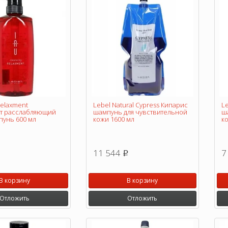
Relaxment
Lebel Natural Cypress Кипарис
Le
т расслабляющий
шампунь для чувствительной
ш
унь 600 мл
кожи 1600 мл
к
11 544
7
p
В корзину
В корзину
Отложить
Отложить