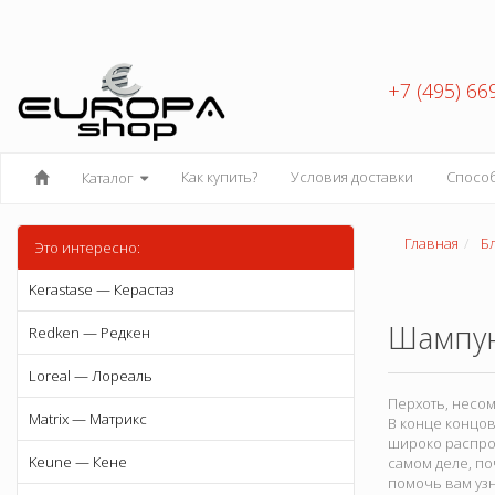
+7 (495) 66
Как купить?
Условия доставки
Спосо
Каталог
Главная
Б
Это интересно:
Kerastase — Керастаз
Шампун
Redken — Редкен
Loreal — Лореаль
Перхоть, несом
Matrix — Матрикс
В конце концов
широко распрос
Keune — Кене
самом деле, по
помочь вам узн