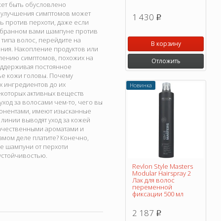
жет быть обусловлено
 улучшения симптомов может
1 430
p
ь против перхоти, даже если
выбранном вами шампуне против
 типа волос, перейдите на
В корзину
ния. Накопление продуктов или
лению симптомов, похожих на
Отложить
поддерживая постоянное
ье кожи головы. Почему
х ингредиентов до их
Новинка
екоторых активных веществ
уход за волосами чем-то, чего вы
понентами, имеют изысканные
 линии выводят уход за кожей
качественными ароматами и
мом деле платите? Конечно,
ые шампуни от перхоти
 устойчивостью.
Revlon Style Masters
Modular Hairspray 2
Лак для волос
переменной
фиксации 500 мл
2 187
p