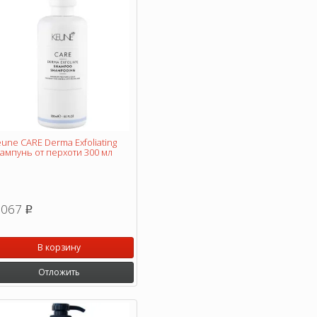
une CARE Derma Exfoliating
ампунь от перхоти 300 мл
 067
p
В корзину
Отложить