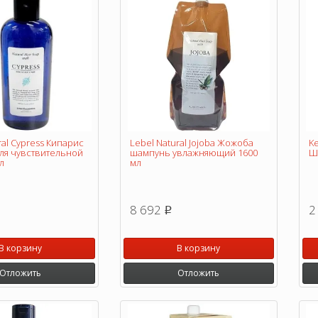
ral Cypress Кипарис
Lebel Natural Jojoba Жожоба
Ke
ля чувствительной
шампунь увлажняющий 1600
Ш
л
мл
8 692
2
p
В корзину
В корзину
Отложить
Отложить