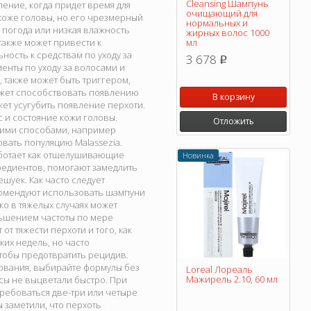
Cleansing Шампунь
ление, когда придет время для
очищающий для
 коже головы, но его чрезмерный
нормальных и
 погода или низкая влажность
жирных волос 1000
также может привести к
мл
ность к средствам по уходу за
3 678
p
енты по уходу за волосами и
 также может быть триггером,
ожет способствовать появлению
В корзину
жет усугубить появление перхоти.
 и состояние кожи головы.
Отложить
кими способами, например
ать популяцию Malassezia.
аботает как отшелушивающие
Новинка
редиентов, помогают замедлить
шуек. Как часто следует
екомендуют использовать шампуни
ко в тяжелых случаях может
ьшением частоты по мере
 тяжести перхоти и того, как
их недель, но часто
чтобы предотвратить рецидив.
ования, выбирайте формулы без
Loreal Лореаль
Мажирель 2.10, 60 мл
сы не выцветали быстро. При
ребоваться две-три или четыре
 заметили, что перхоть