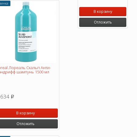
винка
В корзину
Отложить
real Лореаль Скальп Анти-
андрифф шампунь 1500 мл
 634
p
В корзину
Отложить