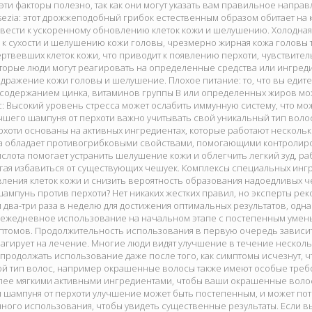
 эти факторы полезно, так как они могут указать вам правильное направ
sezia: этот дрожжеподобный грибок естественным образом обитает на
вести к ускоренному обновлению клеток кожи и шелушению. Холодная
 к сухости и шелушению кожи головы, чрезмерно жирная кожа головы 
твевших клеток кожи, что приводит к появлению перхоти, чувствитель
орые люди могут реагировать на определенные средства или ингреди
дражение кожи головы и шелушение. Плохое питание: то, что вы едите,
м содержанием цинка, витаминов группы В или определенных жиров м
с: Высокий уровень стресса может ослабить иммунную систему, что мо
шего шампуня от перхоти важно учитывать свой уникальный тип волос
рхоти основаны на активных ингредиентах, которые работают несколь
а обладает противогрибковыми свойствами, помогающими контролиров
слота помогает устранить шелушение кожи и облегчить легкий зуд, р
огая избавиться от существующих чешуек. Комплексы специальных инг
ления клеток кожи и снизить вероятность образования надоедливых че
ампунь против перхоти? Нет никаких жестких правил, но эксперты р
 два-три раза в неделю для достижения оптимальных результатов, одна
 ежедневное использование на начальном этапе с постепенным умен
томов. Продолжительность использования в первую очередь зависит от
агирует на лечение. Многие люди видят улучшение в течение нескольк
продолжать использование даже после того, как симптомы исчезнут, 
ой тип волос, например окрашенные волосы также имеют особые треб
олее мягкими активными ингредиентами, чтобы ваши окрашенные воло
 шампуня от перхоти улучшение может быть постепенным, и может пот
ного использования, чтобы увидеть существенные результаты. Если вы