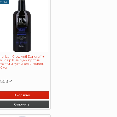
винка
erican Crew Anti-Dandruff +
ry Scalp Шампунь против
ерхоти и сухой кожи головы
0 мл
 868
p
В корзину
Отложить