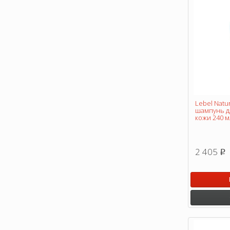
Lebel Natu
шампунь д
кожи 240 м
2 405
p