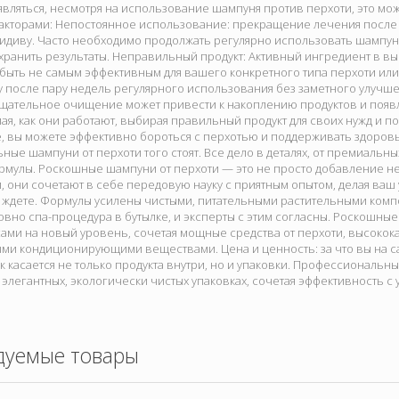
вляться, несмотря на использование шампуня против перхоти, это мо
акторами: Непостоянное использование: прекращение лечения после
идиву. Часто необходимо продолжать регулярно использовать шампун
охранить результаты. Неправильный продукт: Активный ингредиент в 
быть не самым эффективным для вашего конкретного типа перхоти или
 после пару недель регулярного использования без заметного улучше
тщательное очищение может привести к накоплению продуктов и появ
ая, как они работают, выбирая правильный продукт для своих нужд и 
, вы можете эффективно бороться с перхотью и поддерживать здоров
ые шампуни от перхоти того стоят. Все дело в деталях, от премиальны
рмулы. Роскошные шампуни от перхоти — это не просто добавление н
, они сочетают в себе передовую науку с приятным опытом, делая ваш 
 ждете. Формулы усилены чистыми, питательными растительными ком
вно спа-процедура в бутылке, и эксперты с этим согласны. Роскошные
сами на новый уровень, сочетая мощные средства от перхоти, высоко
ми кондиционирующими веществами. Цена и ценность: за что вы на са
 касается не только продукта внутри, но и упаковки. Профессиональн
 элегантных, экологически чистых упаковках, сочетая эффективность с
дуемые товары