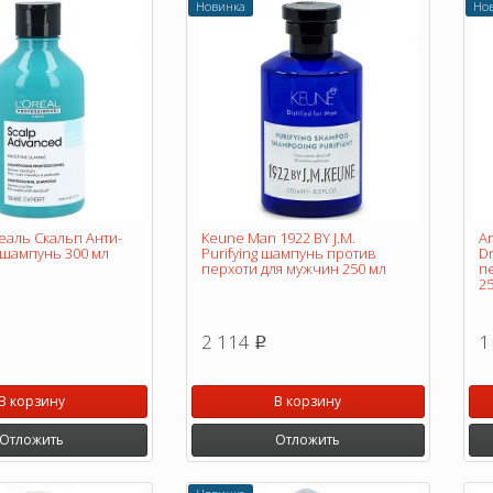
Новинка
Но
еаль Скальп Анти-
Keune Man 1922 BY J.M.
Am
шампунь 300 мл
Purifying шампунь против
D
перхоти для мужчин 250 мл
п
25
2 114
1
p
В корзину
В корзину
Отложить
Отложить