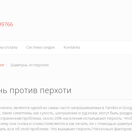
99766
бы оплаты
Система скидок
Контакты
лог
Шампунь от перхоти
ь против перхоти
ненно, является одной из самых часто запрашиваемых в Yandex и Googl
, такие симптомы, как сухость, шелушение и зуд кожи, могут быть раз
траненная проблема, около 20% населения испытывают перхоть. Чтобы
чему она снова и снова появляется и как лечить ее с помощью шампуня
ать все об этой проблеме. Что вызывает перхоть? Несколько факторо