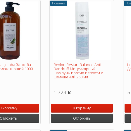
Новинка
Но
ral Jojoba Жожоба
Revlon Restart Balance Anti
Lo
влажняющий 1000
Dandruff Мицеллярный
Д
шампунь против перхоти и
шелушений 250 мл
1 723
5
p
В корзину
В корзину
Отложить
Отложить