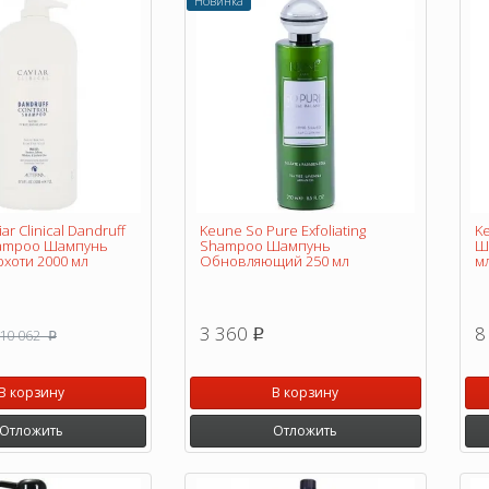
Новинка
iar Clinical Dandruff
Keune So Pure Exfoliating
Ke
hampoo Шампунь
Shampoo Шампунь
Ш
хоти 2000 мл
Обновляющий 250 мл
м
3 360
8
10 062
p
p
В корзину
В корзину
Отложить
Отложить