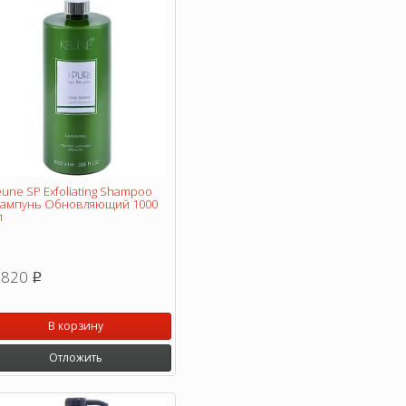
une SP Exfoliating Shampoo
ампунь Обновляющий 1000
л
 820
p
В корзину
Отложить