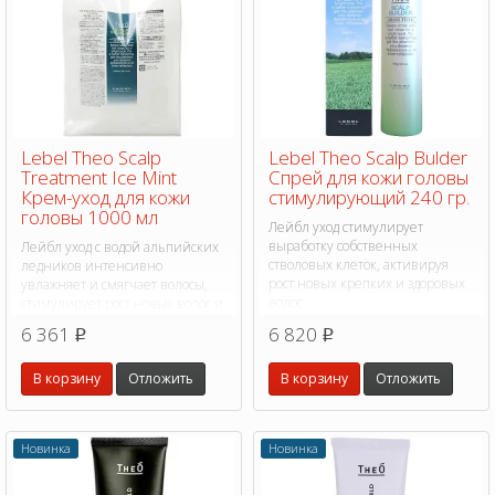
Lebel Theo Scalp
Lebel Theo Scalp Bulder
Treatment Ice Mint
Спрей для кожи головы
Крем-уход для кожи
стимулирующий 240 гр.
головы 1000 мл
Лейбл уход стимулирует
выработку собственных
Лейбл уход с водой альпийских
стволовых клеток, активируя
ледников интенсивно
рост новых крепких и здоровых
увлажняет и смягчает волосы,
волос.
стимулирует рост новых волос и
придает объем.
6 361
6 820
p
p
В корзину
Отложить
В корзину
Отложить
Новинка
Новинка