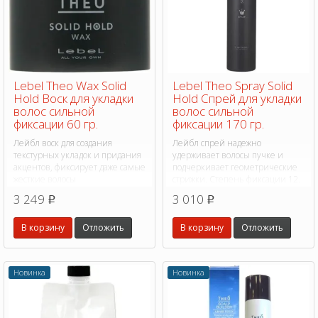
Lebel Theo Wax Solid
Lebel Theo Spray Solid
Hold Воск для укладки
Hold Спрей для укладки
волос сильной
волос сильной
фиксации 60 гр.
фиксации 170 гр.
Лейбл воск для создания
Лейбл спрей надежно
текстурных укладок и придания
удерживает волосы пучке и
акцентов, фиксирует даже самые
подчеркивает геометрические
жесткие волосы
стрижки. Степень фиксации 12.
3 249
3 010
p
p
В корзину
Отложить
В корзину
Отложить
Новинка
Новинка