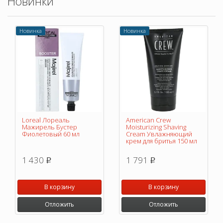
Новинки
Новинка
Новинка
Loreal Лореаль
American Crew
Мажирель Бустер
Moisturizing Shaving
Фиолетовый 60 мл
Cream Увлажняющий
крем для бритья 150 мл
1 430
1 791
p
p
В корзину
В корзину
Отложить
Отложить