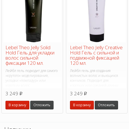
Lebel Theo Jelly Solid
Lebel Theo Jelly Creative
Hold Гель для укладки
Hold Гель с сильной и
волос сильной
подвижной фиксацией
фиксации 120 мл.
120 мл.
Лейбл гель подходит для самого
Лейбл гель для создания
«крутого» моделирования,
волнистых волос и вьющихся
укладки «помпадур» или
кончиков. Подходит для
коротких волос.
коротких или средней длины
волос.
3 249
3 249
p
p
В корзину
Отложить
В корзину
Отложить