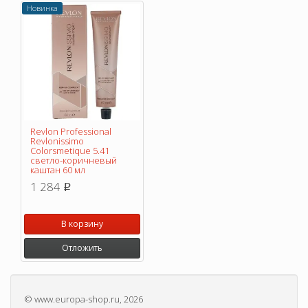
Новинка
Revlon Professional
Revlonissimo
Colorsmetique 5.41
светло-коричневый
каштан 60 мл
1 284
p
В корзину
Отложить
©
www.europa-shop.ru
, 2026