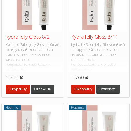
Kydra Jelly Gloss 8/2
Kydra Jelly Gloss 8/11
Kydra Le Salon Jelly Gloss стойкий
Kydra Le Salon Jelly Gloss стойкий
тонирующий глосс-гель, без
тонирующий глосс-гель, без
аммиака, исключительное
аммиака, исключительное
качество волос
качество волос
непревзойденный блеск и
непревзойденный блеск и
увлажнение.
увлажнение.
1 760
1 760
p
p
В корзину
Отложить
В корзину
Отложить
Новинка
Новинка