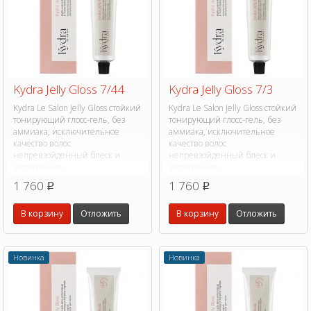
Kydra Jelly Gloss 7/44
Kydra Jelly Gloss 7/3
Kydra Le Salon Jelly Gloss стойкий
Kydra Le Salon Jelly Gloss стойкий
тонирующий глосс-гель, без
тонирующий глосс-гель, без
аммиака, исключительное
аммиака, исключительное
качество волос
качество волос
непревзойденный блеск и
непревзойденный блеск и
увлажнение.
увлажнение.
1 760
1 760
p
p
В корзину
Отложить
В корзину
Отложить
Новинка
Новинка