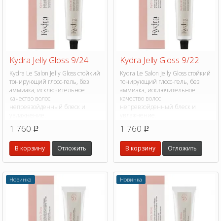
Kydra Jelly Gloss 9/24
Kydra Jelly Gloss 9/22
Kydra Le Salon Jelly Gloss стойкий
Kydra Le Salon Jelly Gloss стойкий
тонирующий глосс-гель, без
тонирующий глосс-гель, без
аммиака, исключительное
аммиака, исключительное
качество волос
качество волос
непревзойденный блеск и
непревзойденный блеск и
увлажнение.
увлажнение.
1 760
1 760
p
p
В корзину
Отложить
В корзину
Отложить
Новинка
Новинка