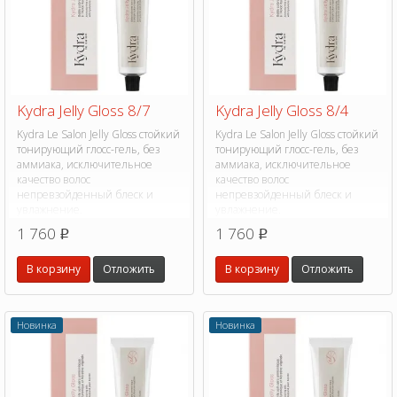
Kydra Jelly Gloss 8/7
Kydra Jelly Gloss 8/4
Kydra Le Salon Jelly Gloss стойкий
Kydra Le Salon Jelly Gloss стойкий
тонирующий глосс-гель, без
тонирующий глосс-гель, без
аммиака, исключительное
аммиака, исключительное
качество волос
качество волос
непревзойденный блеск и
непревзойденный блеск и
увлажнение.
увлажнение.
1 760
1 760
p
p
В корзину
Отложить
В корзину
Отложить
Новинка
Новинка