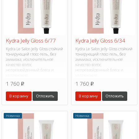
Kydra Jelly Gloss 6/77
Kydra Jelly Gloss 6/34
Kydra Le Salon Jelly Gloss стойкий
Kydra Le Salon Jelly Gloss стойкий
тонирующий глосс-гель, без
тонирующий глосс-гель, без
аммиака, исключительное
аммиака, исключительное
качество волос
качество волос
непревзойденный блеск и
непревзойденный блеск и
увлажнение.
увлажнение.
1 760
1 760
p
p
В корзину
Отложить
В корзину
Отложить
Новинка
Новинка