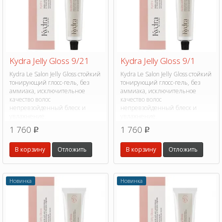
Kydra Jelly Gloss 9/21
Kydra Jelly Gloss 9/1
Kydra Le Salon Jelly Gloss стойкий
Kydra Le Salon Jelly Gloss стойкий
тонирующий глосс-гель, без
тонирующий глосс-гель, без
аммиака, исключительное
аммиака, исключительное
качество волос
качество волос
непревзойденный блеск и
непревзойденный блеск и
увлажнение.
увлажнение.
1 760
1 760
p
p
В корзину
Отложить
В корзину
Отложить
Новинка
Новинка