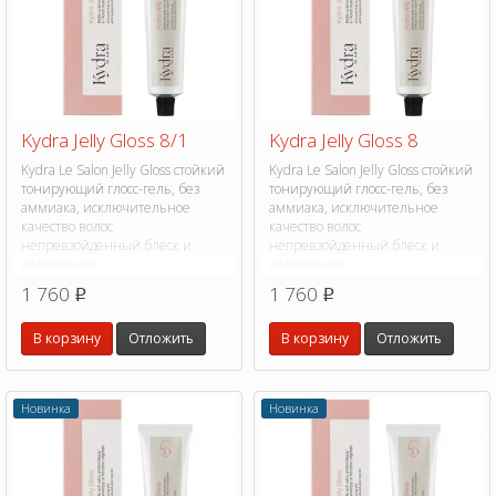
Kydra Jelly Gloss 8/1
Kydra Jelly Gloss 8
Kydra Le Salon Jelly Gloss стойкий
Kydra Le Salon Jelly Gloss стойкий
тонирующий глосс-гель, без
тонирующий глосс-гель, без
аммиака, исключительное
аммиака, исключительное
качество волос
качество волос
непревзойденный блеск и
непревзойденный блеск и
увлажнение.
увлажнение.
1 760
1 760
p
p
В корзину
Отложить
В корзину
Отложить
Новинка
Новинка