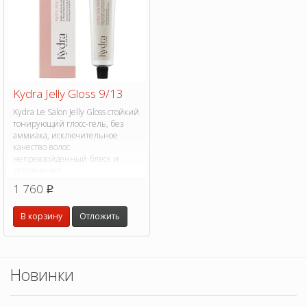
Kydra Jelly Gloss 9/13
Kydra Le Salon Jelly Gloss стойкий
тонирующий глосс-гель, без
аммиака, исключительное
качество волос
непревзойденный блеск и
увлажнение.
1 760
p
В корзину
Отложить
Новинки