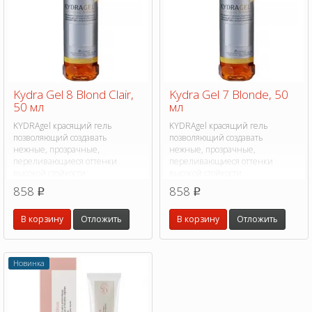
Kydra Gel 8 Blond Clair,
Kydra Gel 7 Blonde, 50
50 мл
мл
KYDRAgel красящий гель
KYDRAgel красящий гель
позволяющий создавать
позволяющий создавать
нежные, прозрачные,
нежные, прозрачные,
переливающиеся оттенки
переливающиеся оттенки
высокой стойкости
высокой стойкости
858
858
p
p
В корзину
Отложить
В корзину
Отложить
Новинка