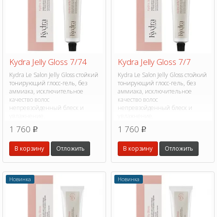
Kydra Jelly Gloss 7/74
Kydra Jelly Gloss 7/7
Kydra Le Salon Jelly Gloss стойкий
Kydra Le Salon Jelly Gloss стойкий
тонирующий глосс-гель, без
тонирующий глосс-гель, без
аммиака, исключительное
аммиака, исключительное
качество волос
качество волос
непревзойденный блеск и
непревзойденный блеск и
увлажнение.
увлажнение.
1 760
1 760
p
p
В корзину
Отложить
В корзину
Отложить
Новинка
Новинка