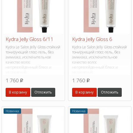
Kydra Jelly Gloss 6/11
Kydra Jelly Gloss 6
Kydra Le Salon Jelly Gloss стойкий
Kydra Le Salon Jelly Gloss стойкий
тонирующий глосс-гель, без
тонирующий глосс-гель, без
аммиака, исключительное
аммиака, исключительное
качество волос
качество волос
непревзойденный блеск и
непревзойденный блеск и
увлажнение.
увлажнение.
1 760
1 760
p
p
В корзину
Отложить
В корзину
Отложить
Новинка
Новинка