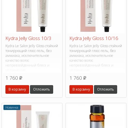
Kydra Jelly Gloss 10/3
Kydra Jelly Gloss 10/16
Kydra Le Salon Jelly Gloss стойкий
Kydra Le Salon Jelly Gloss стойкий
тонирующий глосс-гель, без
тонирующий глосс-гель, без
аммиака, исключительное
аммиака, исключительное
качество волос
качество волос
непревзойденный блеск и
непревзойденный блеск и
увлажнение.
увлажнение.
1 760
1 760
p
p
В корзину
Отложить
В корзину
Отложить
Новинка