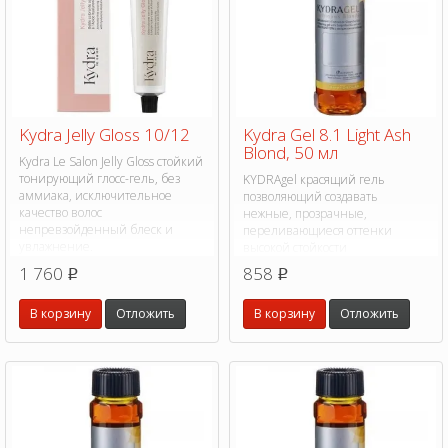
Kydra Jelly Gloss 10/12
Kydra Gel 8.1 Light Ash
Blond, 50 мл
Kydra Le Salon Jelly Gloss стойкий
тонирующий глосс-гель, без
KYDRAgel красящий гель
аммиака, исключительное
позволяющий создавать
качество волос
нежные, прозрачные,
непревзойденный блеск и
переливающиеся оттенки
увлажнение.
высокой стойкости
1 760
858
p
p
В корзину
Отложить
В корзину
Отложить