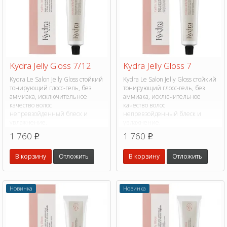
Kydra Jelly Gloss 7/12
Kydra Jelly Gloss 7
Kydra Le Salon Jelly Gloss стойкий
Kydra Le Salon Jelly Gloss стойкий
тонирующий глосс-гель, без
тонирующий глосс-гель, без
аммиака, исключительное
аммиака, исключительное
качество волос
качество волос
непревзойденный блеск и
непревзойденный блеск и
увлажнение.
увлажнение.
1 760
1 760
p
p
В корзину
Отложить
В корзину
Отложить
Новинка
Новинка