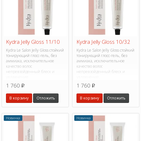
Kydra Jelly Gloss 11/10
Kydra Jelly Gloss 10/32
Kydra Le Salon Jelly Gloss стойкий
Kydra Le Salon Jelly Gloss стойкий
тонирующий глосс-гель, без
тонирующий глосс-гель, без
аммиака, исключительное
аммиака, исключительное
качество волос
качество волос
непревзойденный блеск и
непревзойденный блеск и
увлажнение.
увлажнение.
1 760
1 760
p
p
В корзину
Отложить
В корзину
Отложить
Новинка
Новинка