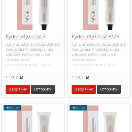
Kydra Jelly Gloss 9
Kydra Jelly Gloss 8/73
Kydra Le Salon Jelly Gloss стойкий
Kydra Le Salon Jelly Gloss стойкий
тонирующий глосс-гель, без
тонирующий глосс-гель, без
аммиака, исключительное
аммиака, исключительное
качество волос
качество волос
непревзойденный блеск и
непревзойденный блеск и
увлажнение.
увлажнение.
1 760
1 760
p
p
В корзину
Отложить
В корзину
Отложить
Новинка
Новинка