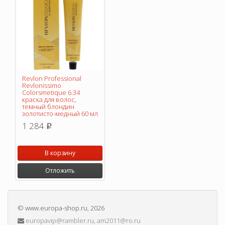
Revlon Professional
Revlonissimo
Colorsmetique 6.34
краска для волос,
темный блондин
золотисто-медный 60 мл
1 284
p
В корзину
Отложить
©
www.europa-shop.ru
, 2026
europavip@rambler.ru, am2011@ro.ru