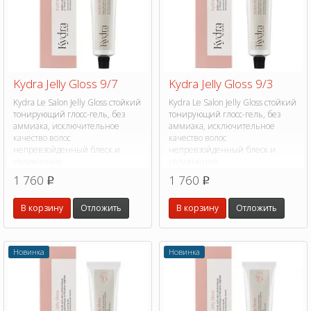
Kydra Jelly Gloss 9/7
Kydra Jelly Gloss 9/3
Kydra Le Salon Jelly Gloss стойкий
Kydra Le Salon Jelly Gloss стойкий
тонирующий глосс-гель, без
тонирующий глосс-гель, без
аммиака, исключительное
аммиака, исключительное
качество волос
качество волос
непревзойденный блеск и
непревзойденный блеск и
увлажнение.
увлажнение.
1 760
1 760
p
p
В корзину
Отложить
В корзину
Отложить
Новинка
Новинка