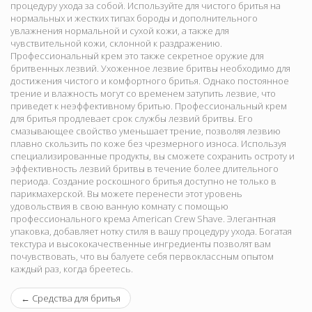
процедуру ухода за собой. Используйте для чистого бритья на
нормальных и жестких типах бороды и дополнительного
увлажнения нормальной и сухой кожи, а также для
чувствительной кожи, склонной к раздражению.
Профессиональный крем это также секретное оружие для
бритвенных лезвий. Ухоженное лезвие бритвы необходимо для
достижения чистого и комфортного бритья. Однако постоянное
трение и влажность могут со временем затупить лезвие, что
приведет к неэффективному бритью. Профессиональный крем
для бритья продлевает срок службы лезвий бритвы. Его
смазывающее свойство уменьшает трение, позволяя лезвию
плавно скользить по коже без чрезмерного износа. Используя
специализированные продукты, вы сможете сохранить остроту и
эффективность лезвий бритвы в течение более длительного
периода. Создание роскошного бритья доступно не только в
парикмахерской. Вы можете перенести этот уровень
удовольствия в свою ванную комнату с помощью
профессионального крема American Crew Shave. Элегантная
упаковка, добавляет нотку стиля в вашу процедуру ухода. Богатая
текстура и высококачественные ингредиенты позволят вам
почувствовать, что вы балуете себя первоклассным опытом
каждый раз, когда бреетесь.
←
Средства для бритья