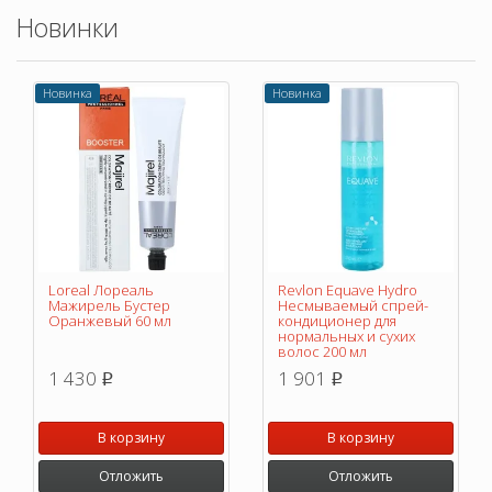
Новинки
Новинка
Новинка
Loreal Лореаль
Revlon Equave Hydro
Мажирель Бустер
Несмываемый спрей-
Оранжевый 60 мл
кондиционер для
нормальных и сухих
волос 200 мл
1 430
1 901
p
p
В корзину
В корзину
Отложить
Отложить