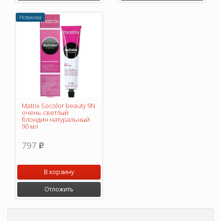
Новинка
Matrix Socolor beauty 9N
очень светлый
блондин натуральный
90 мл
797
p
В корзину
Отложить