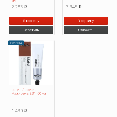
мл
2 283
3 345
p
p
В корзину
В корзину
Отложить
Отложить
Новинка
Loreal Лореаль
Мажирель 8.31, 60 мл
1 430
p