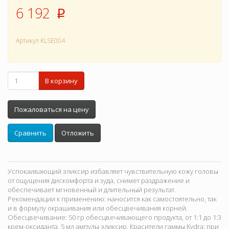
6 192
p
Артикул
KLSE004
В корзину
Пожаловаться на цену
Сравнить
Отложить
Успокаивающий эликсир избавляет чувствительную кожу головы
от ощущения дискомфорта и зуда, снимет раздражение и
обеспечивает мгновенный и длительный результат.
Рекомендации к применению: наносится как самостоятельно, так
и в формулу окрашивания или обесцвечивания корней.
Обесцвечивание: 50 гр обесцвечивающего продукта, от 1:1 до 1:3
крем-оксиданта, 5 мл ампулы эликсир. Красители гаммы Kydra: при