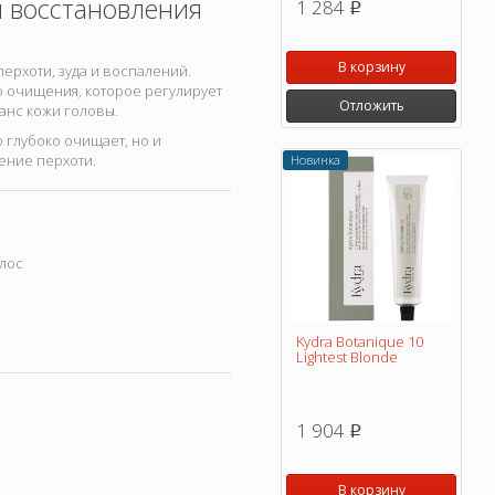
и восстановления
1 284
p
В корзину
перхоти, зуда и воспалений.
о очищения, которое регулирует
Отложить
анс кожи головы.
 глубоко очищает, но и
ение перхоти.
Новинка
олос
Kydra Botanique 10
Lightest Blonde
1 904
p
В корзину