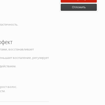
Отложить
ластичность.
ффект
антами, восстанавливает
уменьшает воспаление, регулирует
 действием.
 рост волос.
сти.