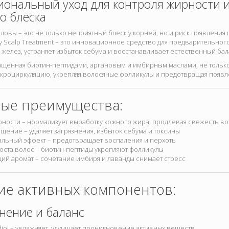
иональный уход для контроля жирности 
о блеска
ловы – это не только неприятный блеск у корней, но и риск появления 
ly Scalp Treatment – это инновационное средство для предварительног
 желез, устраняет избыток себума и восстанавливает естественный бал
щенная биотин-пептидами, аргановым и имбирным маслами, не только
икроциркуляцию, укрепляя волосяные фолликулы и предотвращая появл
ые преимущества:
ности – нормализует выработку кожного жира, продлевая свежесть в
щение – удаляет загрязнения, избыток себума и токсины
альный эффект – предотвращает воспаления и перхоть
оста волос – биотин-пептиды укрепляют фолликулы
ий аромат – сочетание имбиря и лаванды снимает стресс
ие активных компонентов:
нение и баланс
iol – увлажняет, улучшает проникновение активных веществ.