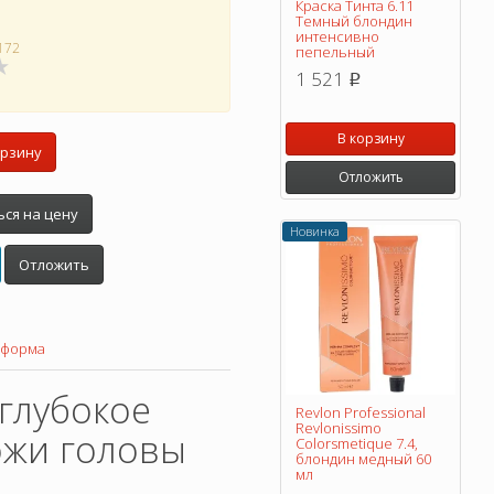
Краска Тинта 6.11
Темный блондин
интенсивно
172
пепельный
1 521
p
В корзину
орзину
Отложить
ся на цену
Новинка
Отложить
 форма
 глубокое
Revlon Professional
Revlonissimo
ожи головы
Colorsmetique 7.4,
блондин медный 60
мл