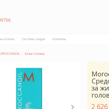
99766
бы оплаты
Система скидок
Контакты
OROCCANOIL
Кожа головы
Moroc
Сред
за ж
голо
2 626