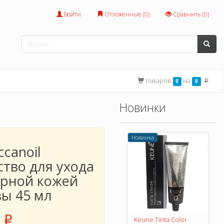
Войти
Отложенные (
0
)
Сравнить (
0
)
товаров
на
0
0
p
Новинки
Новинка
canoil
ство для ухода
ирной кожей
вы 45 мл
p
Keune Tinta Color