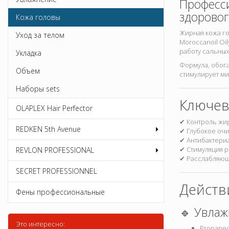
Професс
здоровог
Кожа головы
Жирная кожа го
Уход за телом
Moroccanoil Oi
работу сальных
Укладка
Формула, обога
Объем
стимулирует м
Наборы sets
Ключев
OLAPLEX Hair Perfector
✔ Контроль жир
REDKEN 5th Avenue
✔ Глубокое очи
✔ Антибактери
✔ Стимуляция р
REVLON PROFESSIONAL
✔ Расслабляющ
SECRET PROFESSIONNEL
Действ
Фены профессиональные
🔹 Увлаж
Это интересно:
Propaned