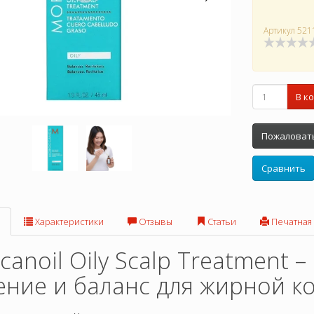
Артикул
521
В к
Пожаловать
Сравнить
Характеристики
Отзывы
Статьи
Печатная
anoil Oily Scalp Treatment –
ние и баланс для жирной к