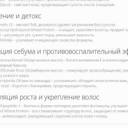
 Glycol – смягчает кожу, предотвращает сухость после очищения.
ние и детокс
reth-12 – мягкий ПАВ, деликатно удаляет загрязнения без сухости.
ocoyl Hydrolyzed Wheat Protein – очищает, укрепляет волосы, придает э
cid – регулирует pH, сужает поры, уменьшает жирность.
hloride – усиливает очищающие свойства формулы.
яция себума и противовоспалительный э
Spinosa Kernel Oil (аргановое масло) – богато витамином Е и антиоксид
пидный барьер.
 Officinale Root Oil (имбирное масло) – стимулирует кровообращение, 
у кожного жира.
a Hybrida Oil (масло лаванды) – успокаивает, обладает антисептическим
c Acid – борется с бактериями, предотвращает перхоть.
ляция роста и укрепление волос
l Tripeptide-1 – биотин в форме пептидов укрепляет фолликулы, улучшает
ed Wheat Protein – восстанавливает структуру волос, защищает от ломко
 – антиоксидант, замедляющий старение клеток кожи головы.