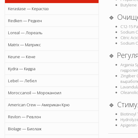
Butylene
Kerastase — Керастаз
🔹 Очище
Redken — Редкен
C12-15 Pa
Sodium C
Loreal — Лореаль
Citric A
Sodium C
Matrix — Матрикс
🔹 Регул
Keune — Кене
Argania 
Kydra — Кидра
гидроли
Zingiber
Lebel — Лебел
выработк
Lavandul
Oleanoli
Moroccanoil — Мороканоил
🔹 Стиму
American Crew — Американ Крю
Biotinoy
Revlon — Ревлон
Hydrolyz
Apigenin
Biolage — Биолаж