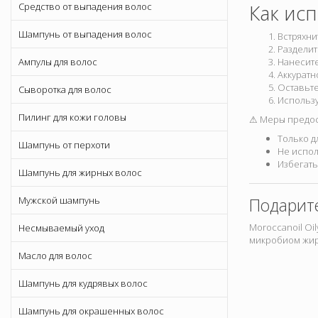
Средство от выпадения волос
Как ис
Шампунь от выпадения волос
Встряхни
Разделит
Ампулы для волос
Нанесите
Аккуратн
Оставьте
Сыворотка для волос
Использу
Пилинг для кожи головы
⚠ Меры предос
Только д
Шампунь от перхоти
Не испол
Избегать
Шампунь для жирных волос
Мужской шампунь
Подарите
Moroccanoil Oi
Несмываемый уход
микробиом жирн
Масло для волос
Шампунь для кудрявых волос
Шампунь для окрашенных волос