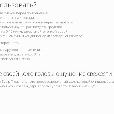
пользовать?
те флакон перед применением.
е волосы на 4 секции.
 3-6 капель на кожу головы через каждые 5 см.
о помассируйте, распределяя средство.
 на 5-10 минут, затем смойте теплой водой.
йте шампунь и кондиционер для завершения ухода.
торожности:
ля наружного применения.
ьзовать для детей до 3 лет.
 попадания в глаза.
 своей коже головы ощущение свежести и
ly Scalp Treatment – это профессиональный уход, который очищает, бал
ой кожи головы, даря волосам упругость, блеск и силу. 🌿✨