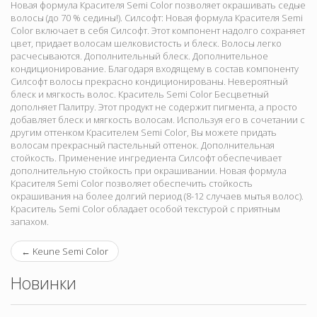
Новая формула Красителя Semi Color позволяет окрашивать седые
волосы (до 70 % седины!). Силсофт: Новая формула Красителя Semi
Color включает в себя Силсофт. Этот компонент надолго сохраняет
цвет, придает волосам шелковистость и блеск. Волосы легко
расчесываются. Дополнительный блеск. Дополнительное
кондиционирование. Благодаря входящему в состав компоненту
Силсофт волосы прекрасно кондиционированы. Невероятный
блеск и мягкость волос. Краситель Semi Color Бесцветный
дополняет Палитру. Этот продукт не содержит пигмента, а просто
добавляет блеск и мягкость волосам. Используя его в сочетании с
другим оттенком Красителем Semi Color, Вы можете придать
волосам прекрасный пастельный оттенок. Дополнительная
стойкость. Применение ингредиента Силсофт обеспечивает
дополнительную стойкость при окрашивании. Новая формула
Красителя Semi Color позволяет обеспечить стойкость
окрашивания на более долгий период (8-12 случаев мытья волос).
Краситель Semi Color обладает особой текстурой с приятным
запахом.
←
Keune Semi Color
Новинки