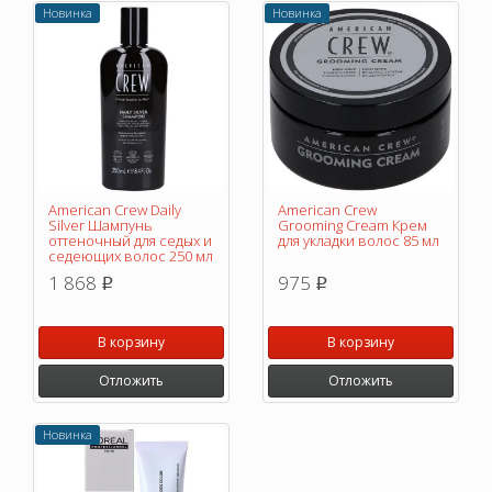
Новинка
Новинка
American Crew Daily
American Crew
Silver Шампунь
Grooming Cream Крем
оттеночный для седых и
для укладки волос 85 мл
седеющих волос 250 мл
1 868
975
p
p
В корзину
В корзину
Отложить
Отложить
Новинка