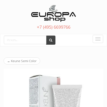
+7 (495) 6699766
Toggle
naviga
←
Keune Semi Color