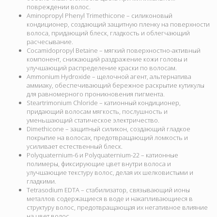
повреждении волос.
Aminopropyl Phenyl Trimethicone – силиконовый
кондиционер, создающий защитную пленку на поверхности
волоса, придающий блеск, гладкость и облегчающий
расчесывание.
Cocamidopropyl Betaine – мягкий поверхностно-активный
компонент, снижающий раздражение кожи головы и
улучшающий распределение краски по волосам.
Ammonium Hydroxide – щелочной агент, альтернатива
аммиаку, обеспечивающий бережное раскрытие кутикулы
для равномерного проникновения пигмента.
Steartrimonium Chloride – катионный кондиционер,
придающий волосам мягкость, послушность и
уменьшающий статическое электричество.
Dimethicone – защитный силикон, создающий гладкое
покрытие на волосах, предотвращающий ломкость и
усиливает естественный блеск.
Polyquaternium-6 и Polyquaternium-22 – катионные
полимеры, фиксирующие цвет внутри волоса и
улучшающие текстуру волос, делая их шелковистыми и
гладкими.
Tetrasodium EDTA – стабилизатор, связывающий ионы
металлов содержащиеся в воде и накапливающиеся в
структуру волос, предотвращающая их негативное влияние
на цвет волос.