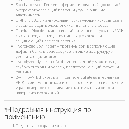
Saccharomyces Ferment – ферментированный дрожжевой
экстракт, укрепляющий волосы и улучшающий их
эластичность.
Erythorbic Acid – антиоксидант, сохраняющий яркость цвета
и защищающий волосы от окислительного стресса.
Titanium Dioxide – минеральный пигмент и натуральный УФ-
фильтр, придающий дополнительную яркость и
защищающий цвет от выгорания.
Hydrolyzed Soy Protein – протеины сои, восполняющие
дефицит белка в волосах, укрепляющие их структуру и
уменьшающие ломкость.
Hydrolyzed Hyaluronic Acid – интенсивный увлажнитель,
глубоко питающий волосы, предотвращающий сухость и
сечение.
2-Amino-4-Hydroxyethylaminoanisole Sulfate (альтернатива
PPD) – современный краситель, обеспечивающий стойкое
и равномерное окрашивание с минимальным риском
аллергических реакций.
✨Подробная инструкция по
применению
Подготовка к окрашиванию