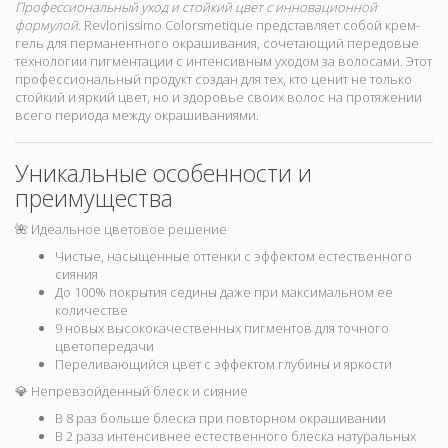
Профессиональный уход и стойкий цвет с инновационной
формулой.
Revlonissimo Colorsmetique представляет собой крем-
гель для перманентного окрашивания, сочетающий передовые
технологии пигментации с интенсивным уходом за волосами. Этот
профессиональный продукт создан для тех, кто ценит не только
стойкий и яркий цвет, но и здоровье своих волос на протяжении
всего периода между окрашиваниями.
Уникальные особенности и
преимущества
🌺 Идеальное цветовое решение
Чистые, насыщенные оттенки с эффектом естественного
сияния
До 100% покрытия седины даже при максимальном ее
количестве
9 новых высококачественных пигментов для точного
цветопередачи
Переливающийся цвет с эффектом глубины и яркости
💎 Непревзойденный блеск и сияние
В 8 раз больше блеска при повторном окрашивании
В 2 раза интенсивнее естественного блеска натуральных