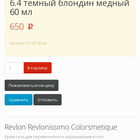
6.4 темный блондин медный
60 мл
650
p
Артикул
7219914064
В корзину
Пожаловаться на цену
Сравнить
Отложить
Revlon Revlonissimo Colorsmetique
Крем-гель для перманентного окрашивания волос