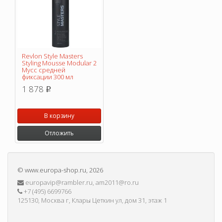
Revlon Style Masters
Styling Mousse Modular 2
Мусс средней
фиксации 300 мл
1 878
p
В корзину
Отложить
©
www.europa-shop.ru
, 2026
europavip@rambler.ru, am2011@ro.ru
+7 (495) 6699766
125130, Москва г, Клары Цеткин ул, дом 31, этаж 1