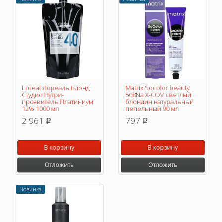
Loreal Лореаль Блонд
Matrix Socolor beauty
Студио Нутри-
508Na X-COV светлый
проявитель Платиниум
блондин натуральный
12% 1000 мл
пепельный 90 мл
2 961
797
p
p
В корзину
В корзину
Отложить
Отложить
Новинка