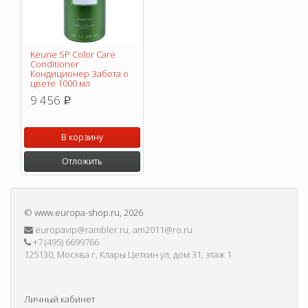
Keune SP Color Care
Conditioner
Кондиционер Забота о
цвете 1000 мл
9 456
p
В корзину
Отложить
©
www.europa-shop.ru
, 2026
europavip@rambler.ru, am2011@ro.ru
+7 (495) 6699766
125130, Москва г, Клары Цеткин ул, дом 31, этаж 1
Личный кабинет