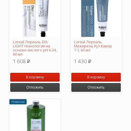
Loreal Лореаль DIA
Loreal Лореаль
LIGHT технология на
Мажирель Кул Кавер
основе кислого pH 6.34,
7.1, 60 мл
60 мл
1 608
1 430
p
p
В корзину
В корзину
Отложить
Отложить
Новинка