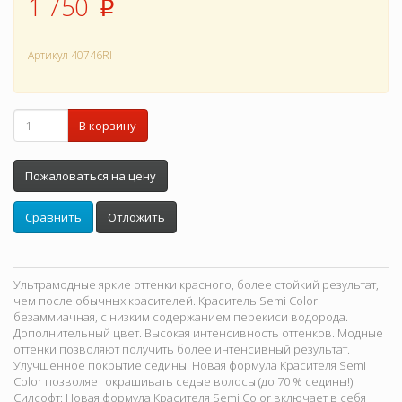
1 750
p
Артикул
40746RI
В корзину
Пожаловаться на цену
Сравнить
Отложить
Ультрамодные яркие оттенки красного, более стойкий результат,
чем после обычных красителей. Краситель Semi Color
безаммиачная, с низким содержанием перекиси водорода.
Дополнительный цвет. Высокая интенсивность оттенков. Модные
оттенки позволяют получить более интенсивный результат.
Улучшенное покрытие седины. Новая формула Красителя Semi
Color позволяет окрашивать седые волосы (до 70 % седины!).
Силсофт: Новая формула Красителя Semi Color включает в себя